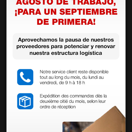
reemplazable
• Precisión: +/- 2% a 1.00 g/l a 25°C
• Indicador de BAC : 0.000-5.000% | 0.000-5.000
g/l| 0.000-0.500%BAC
• Tiempo de preparación: dentro de 5 segundos a
0.000%BAC (el tiempo puede aumentar en relación
a la prueba anterior)
• Tiempo de respuesta: dentro de 10 segundos a
1.000 g/l (el tiempo puede variar según el resultado)
• Muestreo Automático (volumen mínimo 1,2 l),
Padivo, con embudo, manual
• Boquilla profesional embolsada / embudo para
Modo Pasivo
• Interfaz PC: USB
• Alimentación: 2 pilas AA Alcalinas
• Duración: aproximadamente 3.000 pruebas
• Memoria interna: 500 pruebas, expandible con
tarjeta SD (incluída)
• Medidas: 133 × 64 × 33 mm
• Peso: 198 g (pilas incluídas)
Mostrar más