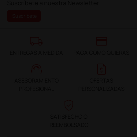
Suscríbete a nuestra Newsletter
Suscríbete
local_shipping
credit_card
ENTREGAS A MEDIDA
PAGA COMO QUIERAS
support_agent
request_quote
ASESORAMIENTO
OFERTAS
PROFESIONAL
PERSONALIZADAS
verified_user
SATISFECHO O
REEMBOLSADO