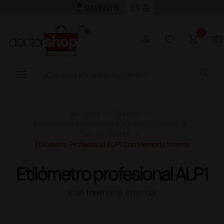
call_quality
language
934922119
0
person
favorite_border
shopping_cart
two_pager
menu
search
home
Home
Equipos
Analizadores Y Medidores Diagnóstico Rápido
Test De Alcohol
Etilómetro Profesional ALP1 Con Memoria Interna
Etilómetro profesional ALP1
con memoria interna