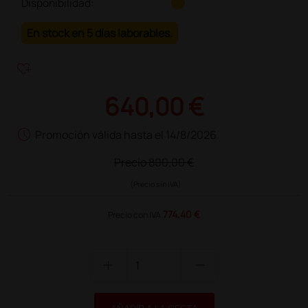
Disponibilidad:
En stock en 5 días laborables.
heart_plus
640,00 €
schedule
Promoción válida hasta el 14/8/2026
Precio
800,00 €
(Precio sin IVA)
774,40 €
Precio con IVA
add
remove