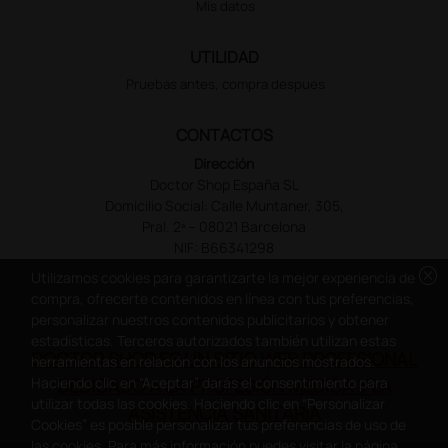
Mis datos
UTILIDAD
Pruebas antes, compra despues
CONTACTOS
Dirección
Doctor Shop España SL
Domicilio Social: Calle Muntaner, 305,
Pral. 2ª – 08021 Barcelona
NIF: B66341298
cancel
Utilizamos cookies para garantizarte la mejor experiencia de
compra, ofrecerte contenidos en línea con tus preferencias,
personalizar nuestros contenidos publicitarios y obtener
estadísticas. Terceros autorizados también utilizan estas
DOCTOR SHOP ES UN SITIO WEB PROFESIONAL
herramientas en relación con los anuncios mostrados.
Haciendo clic en “Aceptar” darás el consentimiento para
DEDICADO A LA PROFESIÓN MÉDICA Y LA
utilizar todas las cookies. Haciendo clic en “Personalizar
ASISTENCIA SANITARIA
Cookies” es posible personalizar tus preferencias de uso de
las cookies. Para más información puedes visitar la página