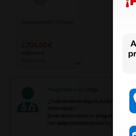
Timpanómetro Timpani
2.704,00 €
3.380,00 €
(Precio sin IVA)
1 ud.
Pregúntale a un colega
¿Todavía tienes alguna duda? ¿Necesit
información?
Envía ahora mismo tu pregunta a los co
han adquirido este producto.