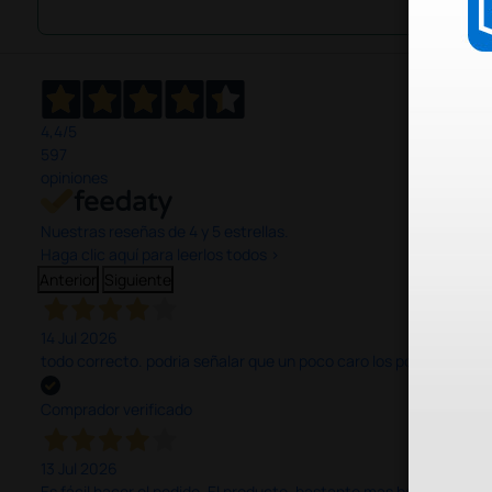
4,4
/5
597
opiniones
Nuestras reseñas de 4 y 5 estrellas.
Haga clic aquí para leerlos todos >
Anterior
Siguiente
14 Jul 2026
todo correcto. podria señalar que un poco caro los portes y el pl
Comprador verificado
13 Jul 2026
Es fácil hacer el pedido. El producto, bastante mas barato que 