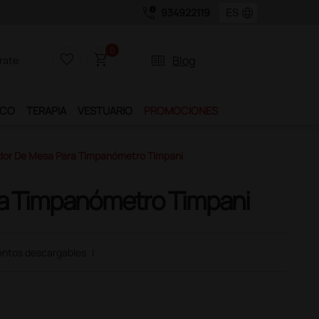
call_quality
language
934922119
0
favorite_border
shopping_cart
two_pager
Blog
rate
ICO
TERAPIA
VESTUARIO
PROMOCIONES
or De Mesa Para Timpanómetro Timpani
a Timpanómetro Timpani
ntos descargables
|