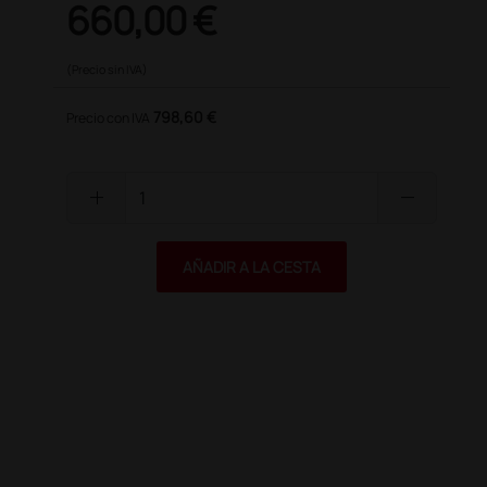
660,00 €
(Precio sin IVA)
798,60 €
Precio con IVA
add
remove
AÑADIR A LA CESTA