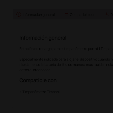
info
list
save_alt
Información general
Compatible con
D
Información general
Estación de recarga para el timpanómetro portátil Timpani
Especialmente indicada para alojar el dispositivo cuando no
rápidamente la batería de litio de manera más rápida, inclu
datos al ordenador
Compatible con
• Timpanómetro Timpani