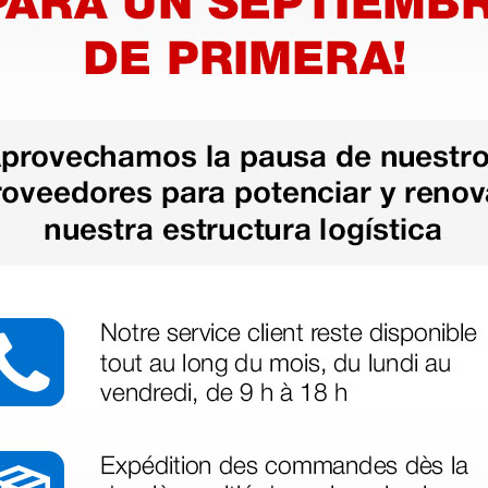
as más
legas que ya