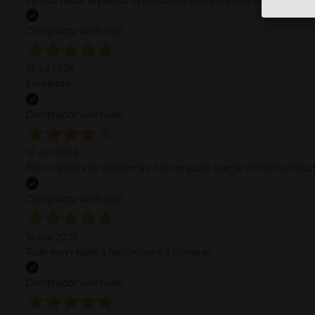
Comprador verificado
13 Jul 2026
Excelente
Comprador verificado
12 Jun 2026
Bien, rápida y sin problemas. No me gusta que se oferten productos
Comprador verificado
14 Abr 2026
Todo muy rápido y fácil,volveré a comprar.
Comprador verificado