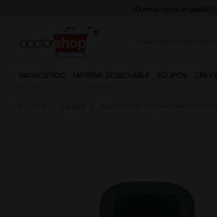
Únete al programa Ds Plus y p
DIAGNÓSTICO
MATERIAL DESECHABLE
EQUIPOS
CIRUGÍ
home
Home
Equipos
Audiómetros, Timpanómetros Y Acces