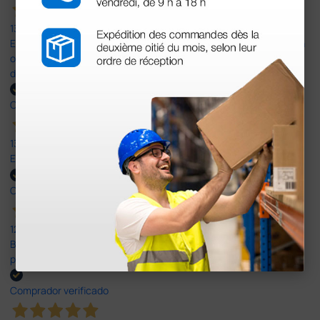
13 Jul 2026
Es fácil hacer el pedido. El producto, bastante mas barato que en
otras plataformas de material médico. Pero el envío cuesta más
del doble que en cualquier otra empresa dentro de España.
Comprador verificado
13 Jul 2026
Excelente
Comprador verificado
12 Jun 2026
Bien, rápida y sin problemas. No me gusta que se oferten
productos sin incluir el IVA que luego nos van a cobrar.
Comprador verificado