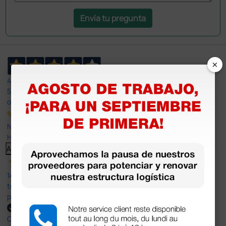
Envía tu pregunta
×
4,4
/5
597
opiniones
Nuestras reseñas de 4 y 5 estrellas.
Haga clic aquí para leerlos todos >
Anterior
Siguiente
14 Jul 2026
todo correcto. podria señalar que un poco caro los portes y el
plazo de entrega se alarga.
Comprador verificado