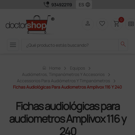
call_quality
language
934922119
0
person
favorite_border
shopping_cart
two_pager
menu
search
home
Home
Equipos
Audiómetros, Timpanómetros Y Accesorios
Accessorios Para Audiómetros Y Timpanómetros
Fichas Audiológicas Para Audiometros Amplivox 116 Y 240
Fichas audiológicas para
audiometros Amplivox 116 y
240