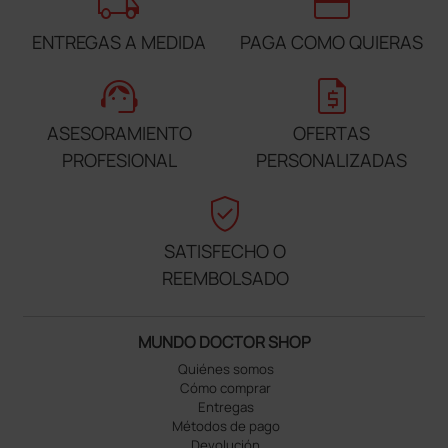
local_shipping
credit_card
ENTREGAS A MEDIDA
PAGA COMO QUIERAS
support_agent
request_quote
ASESORAMIENTO
OFERTAS
PROFESIONAL
PERSONALIZADAS
verified_user
SATISFECHO O
REEMBOLSADO
MUNDO DOCTOR SHOP
Quiénes somos
Cómo comprar
Entregas
Métodos de pago
Devolución