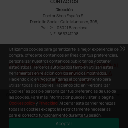
CONTACTOS
Dirección
Doctor Shop España SL
Domicilio Social: Calle Muntaner, 305,
Pral. 2ª – 08021 Barcelona
NIF: B66341298
cancel
Utilizamos cookies para garantizarte la mejor experiencia de
compra, ofrecerte contenidos en línea con tus preferencias,
personalizar nuestros contenidos publicitarios y obtener
DOCTOR SHOP ES UN SITIO WEB PROFESIONAL
estadísticas. Terceros autorizados también utilizan estas
DEDICADO A LA PROFESIÓN MÉDICA Y LA
herramientas en relación con los anuncios mostrados.
Haciendo clic en “Aceptar” darás el consentimiento para
ASISTENCIA SANITARIA
utilizar todas las cookies. Haciendo clic en “Personalizar
Cookies” es posible personalizar tus preferencias de uso de
Copyright Doctor Shop España 2005-2026 - Todos los derechos
las cookies. Para más información puedes visitar la página
reservados - NIF.: B66341298
Cookies policy
y
Privacidad
. Al cerrar este banner rechazas
todas las cookies excepto las estrictamente necesarias
para el correcto funcionamiento durante tu sesión.
Aceptar