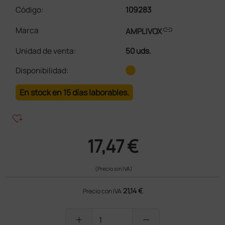
Código:
109283
link
Marca
AMPLIVOX
Unidad de venta
:
50 uds.
Disponibilidad:
En stock en 15 días laborables.
heart_plus
17,47 €
(Precio sin IVA)
21,14 €
Precio con IVA
add
remove