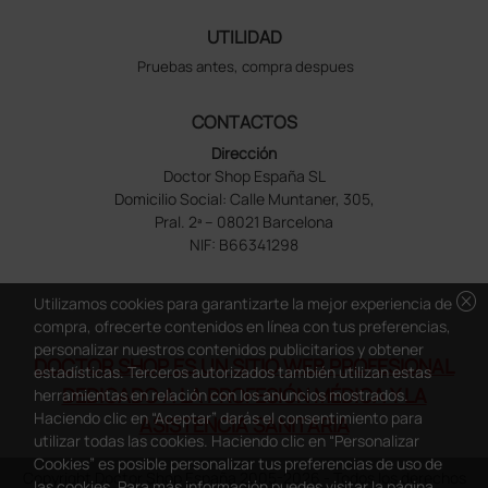
UTILIDAD
Pruebas antes, compra despues
CONTACTOS
Dirección
Doctor Shop España SL
Domicilio Social: Calle Muntaner, 305,
Pral. 2ª – 08021 Barcelona
NIF: B66341298
cancel
Utilizamos cookies para garantizarte la mejor experiencia de
compra, ofrecerte contenidos en línea con tus preferencias,
personalizar nuestros contenidos publicitarios y obtener
DOCTOR SHOP ES UN SITIO WEB PROFESIONAL
estadísticas. Terceros autorizados también utilizan estas
DEDICADO A LA PROFESIÓN MÉDICA Y LA
herramientas en relación con los anuncios mostrados.
Haciendo clic en “Aceptar” darás el consentimiento para
ASISTENCIA SANITARIA
utilizar todas las cookies. Haciendo clic en “Personalizar
Cookies” es posible personalizar tus preferencias de uso de
Copyright Doctor Shop España 2005-2026 - Todos los derechos
las cookies. Para más información puedes visitar la página