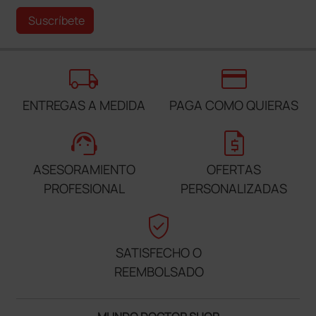
Suscríbete
local_shipping
credit_card
ENTREGAS A MEDIDA
PAGA COMO QUIERAS
support_agent
request_quote
ASESORAMIENTO
OFERTAS
PROFESIONAL
PERSONALIZADAS
verified_user
SATISFECHO O
REEMBOLSADO