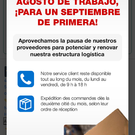
Envía tu pregunta
4,4
/5
597
opiniones
Nuestras reseñas de 4 y 5 estrellas.
Haga clic aquí para leerlos todos >
Anterior
Siguiente