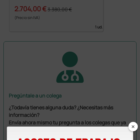
2.704,00 €
3.380,00 €
(Precio sin IVA)
1 ud.
Pregúntale a un colega
¿Todavía tienes alguna duda? ¿Necesitas más
información?
Envía ahora mismo tu pregunta a los colegas que ya
×
han adquirido este producto.