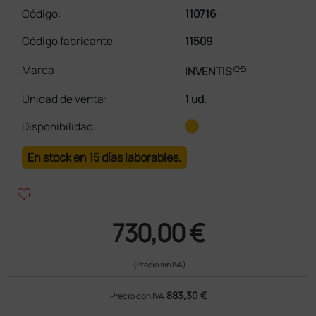
Código:
110716
Código fabricante
11509
link
Marca
INVENTIS
Unidad de venta
:
1 ud.
Disponibilidad:
En stock en 15 días laborables.
heart_plus
730,00 €
(Precio sin IVA)
883,30 €
Precio con IVA