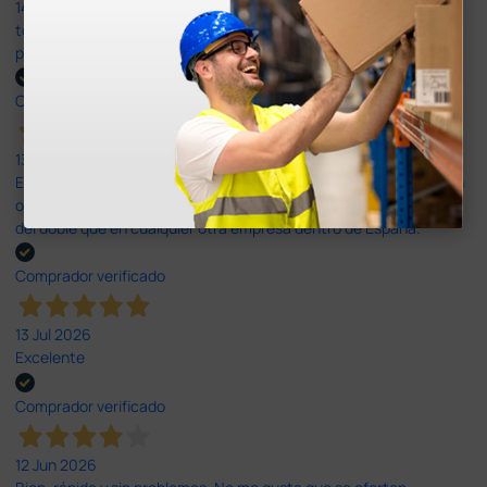
14 Jul 2026
todo correcto. podria señalar que un poco caro los portes y el
plazo de entrega se alarga.
Comprador verificado
13 Jul 2026
Es fácil hacer el pedido. El producto, bastante mas barato que en
otras plataformas de material médico. Pero el envío cuesta más
del doble que en cualquier otra empresa dentro de España.
Comprador verificado
13 Jul 2026
Excelente
Comprador verificado
12 Jun 2026