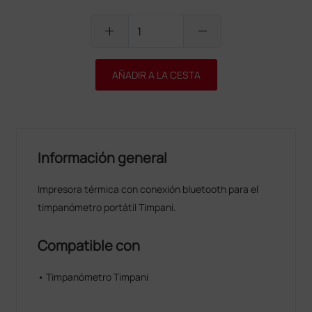
add
remove
AÑADIR A LA CESTA
Información general
Impresora térmica con conexión bluetooth para el
timpanómetro portátil Timpani.
Compatible con
• Timpanómetro Timpani