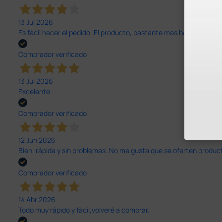
13 Jul 2026
Es fácil hacer el pedido. El producto, bastante mas barato que 
Comprador verificado
13 Jul 2026
Excelente
Comprador verificado
12 Jun 2026
Bien, rápida y sin problemas. No me gusta que se oferten productos
Comprador verificado
14 Abr 2026
Todo muy rápido y fácil,volveré a comprar.