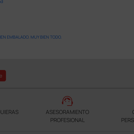
ad
IEN EMBALADO. MUY BIEN TODO.
e
support_agent
UIERAS
ASESORAMIENTO
PROFESIONAL
PER