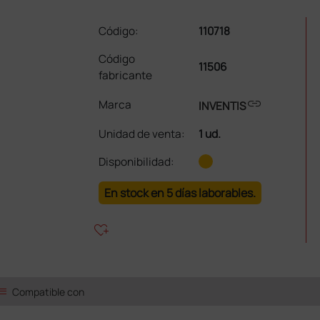
Código:
110718
Código
11506
fabricante
link
Marca
INVENTIS
Unidad de venta
:
1 ud.
Disponibilidad:
En stock en 5 días laborables.
heart_plus
ist
Compatible con