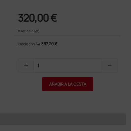
320,00 €
(Precio sin IVA)
387,20 €
Precio con IVA
add
remove
AÑADIR A LA CESTA