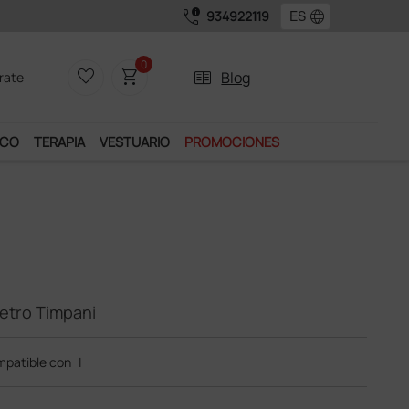
call_quality
language
934922119
ervicios exclusivos.
0
favorite_border
shopping_cart
two_pager
Blog
rate
ICO
TERAPIA
VESTUARIO
PROMOCIONES
etro Timpani
patible con
|