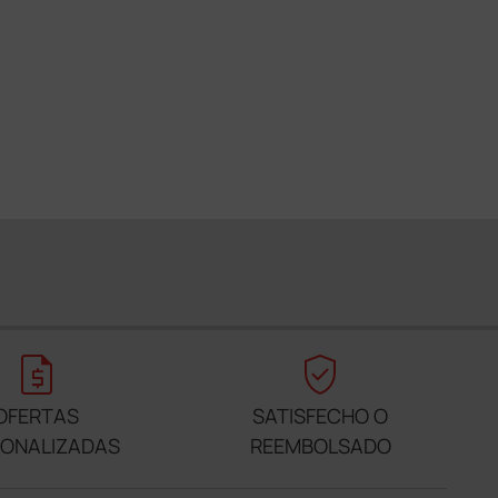
request_quote
verified_user
OFERTAS
SATISFECHO O
SONALIZADAS
REEMBOLSADO