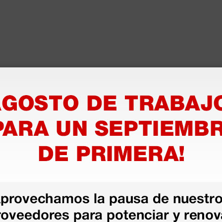
as más
legas que ya