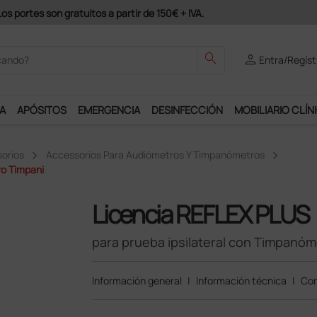
Únete al programa Ds Plus y podrás disfrutar de muchos s
search
person
Entra/Regíst
A
APÓSITOS
EMERGENCIA
DESINFECCIÓN
MOBILIARIO CLÍN
orios
Accessorios Para Audiómetros Y Timpanómetros
ro Timpani
Licencia REFLEX PLUS
para prueba ipsilateral con Timpanóm
Información general
|
Información técnica
|
Com