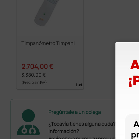
Timpanómetro Timpani
2.704,00 €
3.380,00 €
(Precio sin IVA)
1 ud.
Pregúntale a un colega
¿Todavía tienes alguna duda? ¿Necesit
información?
Envía ahora mismo tu pregunta a los co