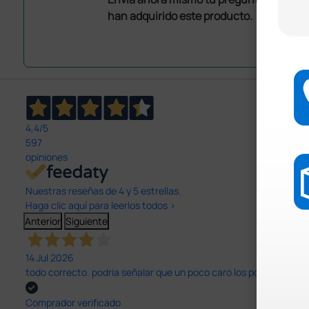
han adquirido este producto.
4,4
/5
597
opiniones
Nuestras reseñas de 4 y 5 estrellas.
Haga clic aquí para leerlos todos >
Anterior
Siguiente
14 Jul 2026
todo correcto. podria señalar que un poco caro los portes y el pl
Comprador verificado