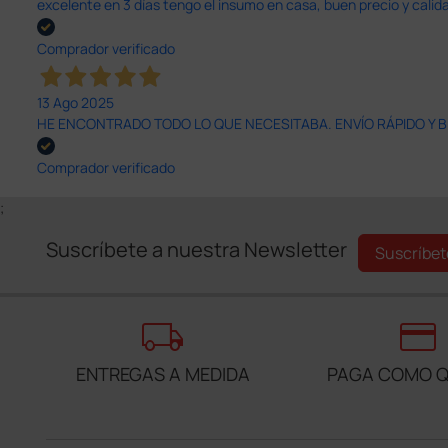
excelente en 3 días tengo el insumo en casa, buen precio y calid
Comprador verificado
13 Ago 2025
HE ENCONTRADO TODO LO QUE NECESITABA. ENVÍO RÁPIDO Y B
Comprador verificado
;
Suscríbete a nuestra Newsletter
Suscríbet
local_shipping
credit_card
ENTREGAS A MEDIDA
PAGA COMO Q