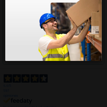
información?
Envía ahora mismo tu pregunta a los colegas que ya
han adquirido este producto.
Envía tu pregunta
4,4
/5
597
opiniones