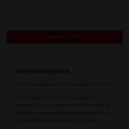
add
remove
AÑADIR A LA CESTA
Información general
Sonda impermeable de 2 MHz para Doppler Sonotrax.
Permite la penetración en profundidad y se ha
diseñado para su uso durante el tercer trimestre de
embarazo; puede permanecer sumergida en agua a
un metro de profundidad durante cinco horas.