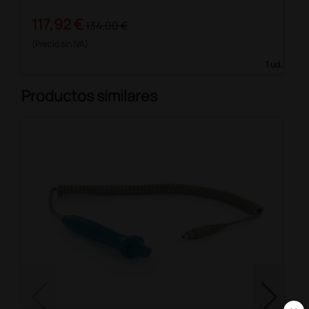
117,92 €
134,00 €
(Precio sin IVA)
1 ud.
Productos similares