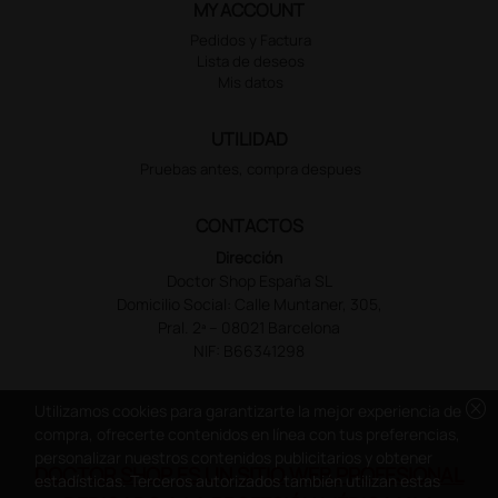
MY ACCOUNT
Pedidos y Factura
Lista de deseos
Mis datos
UTILIDAD
Pruebas antes, compra despues
CONTACTOS
Dirección
Doctor Shop España SL
Domicilio Social: Calle Muntaner, 305,
Pral. 2ª – 08021 Barcelona
NIF: B66341298
cancel
Utilizamos cookies para garantizarte la mejor experiencia de
compra, ofrecerte contenidos en línea con tus preferencias,
personalizar nuestros contenidos publicitarios y obtener
DOCTOR SHOP ES UN SITIO WEB PROFESIONAL
estadísticas. Terceros autorizados también utilizan estas