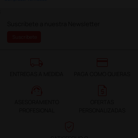
;
Suscríbete a nuestra Newsletter
Suscríbete
local_shipping
credit_card
ENTREGAS A MEDIDA
PAGA COMO QUIERAS
support_agent
request_quote
ASESORAMIENTO
OFERTAS
PROFESIONAL
PERSONALIZADAS
verified_user