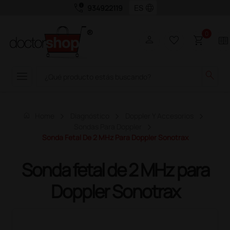
call_quality
language
934922119
0
person
favorite_border
shopping_cart
two_pager
menu
search
home
Home
Diagnóstico
Doppler Y Accesorios
Sondas Para Doppler
Sonda Fetal De 2 MHz Para Doppler Sonotrax
Sonda fetal de 2 MHz para
Doppler Sonotrax