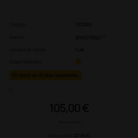
Código:
103296
link
Marca
SONOTRAX
Unidad de venta
:
1 ud.
Disponibilidad:
En stock en 15 días laborables.
heart_plus
105,00 €
(Precio sin IVA)
127,05 €
Precio con IVA