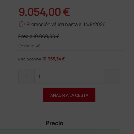
9.054,00 €
schedule
Promoción válida hasta el 14/8/2026
Precio
10.060,00 €
(Precio sin IVA)
10.955,34 €
Precio con IVA
add
remove
AÑADIR A LA CESTA
Precio