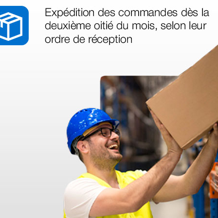
as más
legas que ya