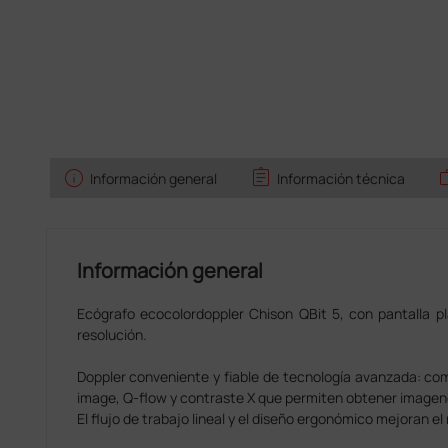
info
assignment
w
Información general
Información técnica
Información general
Ecógrafo ecocolordoppler Chison QBit 5, con pantalla p
resolución.
Doppler conveniente y fiable de tecnología avanzada: c
image, Q-flow y contraste X que permiten obtener imagen
El flujo de trabajo lineal y el diseño ergonómico mejoran el