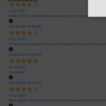
14 Jul 2026
todo correcto. podria señalar que un poco caro los portes y el pl
Comprador verificado
13 Jul 2026
Es fácil hacer el pedido. El producto, bastante mas barato que 
Comprador verificado
13 Jul 2026
Excelente
Comprador verificado
12 Jun 2026
Bien, rápida y sin problemas. No me gusta que se oferten productos