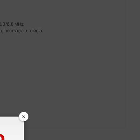
 2,0/6,8 MHz
 ginecología, urología.
×