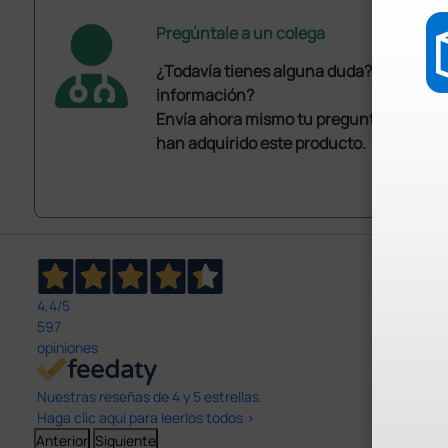
Pregúntale a un colega
¿Todavía tienes alguna duda? ¿Necesit
información?
Envía ahora mismo tu pregunta a los co
han adquirido este producto.
4,4
/5
597
opiniones
Nuestras reseñas de 4 y 5 estrellas.
Haga clic aquí para leerlos todos >
Anterior
Siguiente