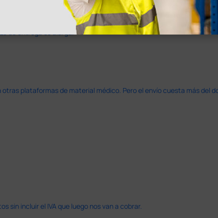
azo de entrega se alarga.
en otras plataformas de material médico. Pero el envío cuesta más del 
 sin incluir el IVA que luego nos van a cobrar.