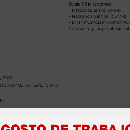
Sonda 3,5 MHz convex
• Método de barrido: convex
• Frecuencia principal: 3,5 MHz
• Multifrecuencia en 4 estadios:
• Aplicación principal: abdominal,
y QBit5
 Chison Q5, Q9, QBit5, IVIS-30,
ional).
MHz