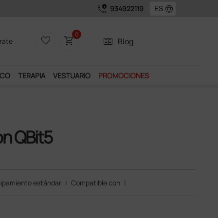
call_quality
language
934922119
0
favorite_border
shopping_cart
two_pager
Blog
rate
ICO
TERAPIA
VESTUARIO
PROMOCIONES
on QBit5
ipamiento estándar
|
Compatible con
|