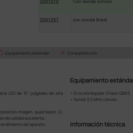
2301010
Con sonda convex
2301257
con sonda lineal
ork
list
Equipamiento estándar
Compatible con
Equipamiento estánda
lana LED de 15” pulgadas de alta
• Ecocolordoppler Chison QBit5
• Sonda 3,5 MHz cónvex
omposición imagen, quad beam, Q-
es de calidad excelente.
Información técnica
 rendimiento del aparato.