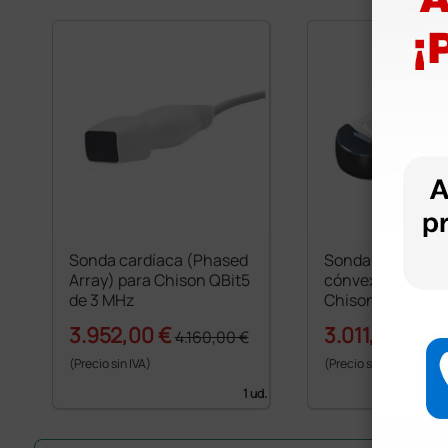
Sonda cardíaca (Phased
Sonda 3 MHz mic
Array) para Chison QBit5
cónvex para ecó
de 3 MHz
Chison i3, i8 y QB
3.952,00 €
3.011,50 €
4.160,00 €
3.1
(Precio sin IVA)
(Precio sin IVA)
1 ud.