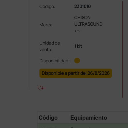
Código:
2301010
CHISON
ULTRASOUND
Marca
link
Unidad de
1 kit
venta
:
Disponibilidad:
Disponible a partir del 26/8/2026
heart_plus
Código
Equipamiento