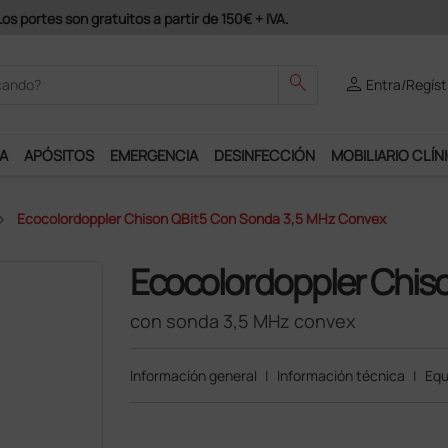
odrás disfrutar de muchos servicios exclusivos.
search
person
Entra/Regíst
A
APÓSITOS
EMERGENCIA
DESINFECCIÓN
MOBILIARIO CLÍN
Ecocolordoppler Chison QBit5 Con Sonda 3,5 MHz Convex
Ecocolordoppler Chis
con sonda 3,5 MHz convex
Información general
|
Información técnica
|
Equ