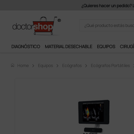
Únete al programa Ds Plus y p
DIAGNÓSTICO
MATERIAL DESECHABLE
EQUIPOS
CIRUGÍ
home
Home
Equipos
Ecógrafos
Ecógrafos Portátiles