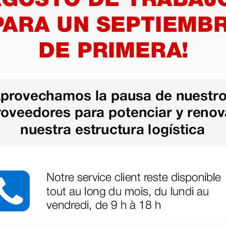
ro-
Sonda 6,0 MHz micro-
grafos
cónvex transvaginal para
it5
ecógrafos Chison Q5,
Q9, QBit5, IVIS-30, i8 y i3
3.619,50 €
70,00 €
3.810,00 €
(Precio sin IVA)
1 ud.
1 ud.