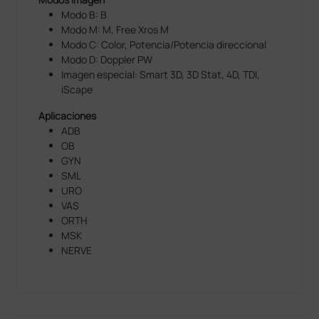
capacidad de escaneo delante/atrás que la hace
Modo B: B
mucho más simple, fluida y controlable.
Modo M: M, Free Xros M
Modo C: Color, Potencia/Potencia direccional
ExFOV
Modo D: Doppler PW
Mejor información diagnóstica gracias a la
Imagen especial: Smart 3D, 3D Stat, 4D, TDI,
visualización ampliada de la estructura anatómica en
iScape
todas las sondas convexas.
Aplicaciones
B-Steer
ADB
Herramienta para una biopsia más profunda: permite
OB
de ajustar la línea de escaneo para obtener una
GYN
mejor visibilidad de la aguja, de los nervios y de los
SML
pequeños vasos.
URO
VAS
iStorage
ORTH
Transferencia directa de imágenes e informes al
MSK
equipo a través de un cable de red.
NERVE
IMT (Intima-Media Thickness)
Medida automática del grosor de la pared anterior y
posterior, proporciona un estado carótido preciso.