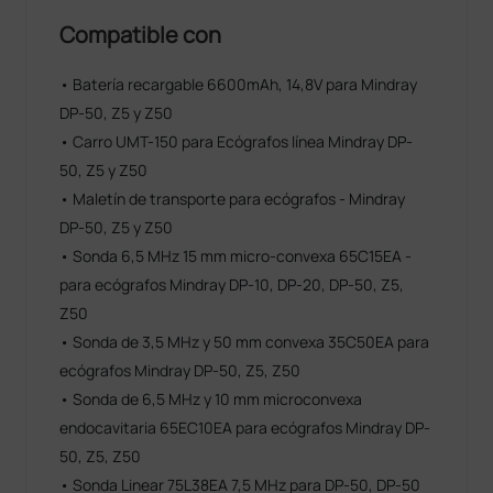
de contraste mayor y una visualización mejorada.
Compatible con
iClear
Mejor calidad de la imagen con detección
• Batería recargable 6600mAh, 14,8V para Mindray
automática de la estructura
DP-50, Z5 y Z50
• Bordos más nítidos y continuos
• Tejidos uniformes lisos
• Carro UMT-150 para Ecógrafos línea Mindray DP-
• "áreas sin eco" más limpias
50, Z5 y Z50
• Maletín de transporte para ecógrafos - Mindray
Imagen 3D/4D
DP-50, Z5 y Z50
Función Flip & Sync 3D/4D, proporciona la
visualización del volumen de la imagen fácil y rápida
• Sonda 6,5 MHz 15 mm micro-convexa 65C15EA -
de cualquier dirección
para ecógrafos Mindray DP-10, DP-20, DP-50, Z5,
Z50
iPage
• Sonda de 3,5 MHz y 50 mm convexa 35C50EA para
Función de visualización similar a la TC, muestra los
datos de volumen en varias imágenes 2D paralelas
ecógrafos Mindray DP-50, Z5, Z50
para interpretar eficazmente las estructuras
• Sonda de 6,5 MHz y 10 mm microconvexa
anatómicas.
endocavitaria 65EC10EA para ecógrafos Mindray DP-
50, Z5, Z50
iLive
• Sonda Linear 75L38EA 7,5 MHz para DP-50, DP-50
Integra un algoritmo de ray-casting con un nuevo