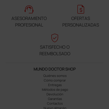
support_agent
request_quote
ASESORAMIENTO
OFERTAS
PROFESIONAL
PERSONALIZADAS
verified_user
SATISFECHO O
REEMBOLSADO
MUNDO DOCTOR SHOP
Quiénes somos
Cómo comprar
Entregas
Métodos de pago
Devolución
Garantías
Contactos
Nuevo almacén