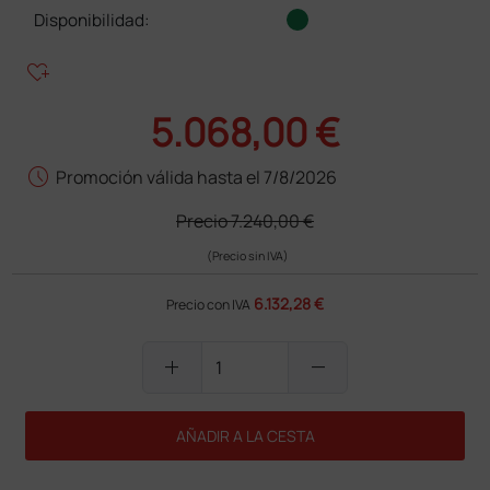
Disponibilidad:
heart_plus
5.068,00 €
schedule
Promoción válida hasta el 7/8/2026
Precio
7.240,00 €
(Precio sin IVA)
6.132,28 €
Precio con IVA
add
remove
AÑADIR A LA CESTA