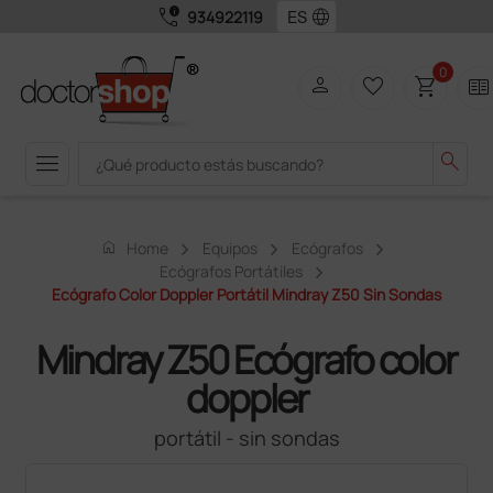
call_quality
language
934922119
0
person
favorite_border
shopping_cart
two_pager
menu
search
home
Home
Equipos
Ecógrafos
Ecógrafos Portátiles
Ecógrafo Color Doppler Portátil Mindray Z50 Sin Sondas
Mindray Z50 Ecógrafo color
doppler
portátil - sin sondas