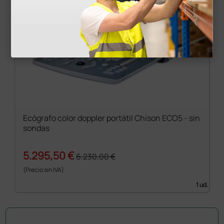
Ecógrafo color doppler portátil Chison ECO5 - sin
sondas
5.295,50 €
6.230,00 €
(Precio sin IVA)
1 ud.