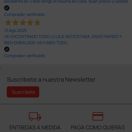
excelente en 3 días tengo el insumo en casa, buen precio y calidad
Comprador verificado
13 Ago 2025
HE ENCONTRADO TODO LO QUE NECESITABA. ENVÍO RÁPIDO Y
BIEN EMBALADO. MUY BIEN TODO.
Comprador verificado
;
Suscríbete a nuestra Newsletter
Suscríbete
local_shipping
credit_card
ENTREGAS A MEDIDA
PAGA COMO QUIERAS