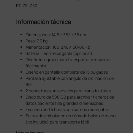
modo de iluminación virtual, generando una visión
PT, Z5, Z50
increíblemente realista del feto con imágenes
similares a la piel humana.
Información técnica
Smart Face
Dimensiones: 14,6 × 36,1 × 36 cm
El nuevo Z50 proporciona una optimización rápida e
Peso: 7,5 kg
inteligente del rostro fetal con solo un clic. Puede
Alimentación: 100-240V, 50/60Hz
remover inmediatamente las oclusiones en los datos
Batería Li-ion recargable (opcional)
del volumen, eliminar la información de ruido no
Diseño integrado para transportar y moverse
deseada y generar una visión optimal del rostro fetal
fácilmente
con el mínimo esfuerzo.
Diseño en pantalla completa de 15 pulgadas
Pantalla ajustable con ángulo de inclinación de
Smart OB
60º
Medición automática de los parametros fetales:
2 conectores universales para transductores
traza y calcula BPD, OFD, HC, HUM, AC y FL con solo
Disco duro de 500 GB para archivar ficheros de
un clic.
datos pacientes de grandes dimensiones
Escaneo de 1,5 horas con batería recargable
iScape
Se puede embalar en un cómodo bolso de mano
Visión completa y ampliada de la estructura
(no incluído) para transporte fácil
anatómica a través de la imagen panorámica
combinada con la indicación de la velocidad y con la
Modos imagen