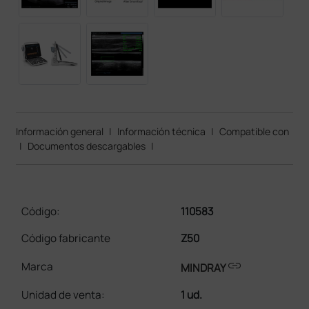
Información general
|
Información técnica
|
Compatible con
|
Documentos descargables
|
Código:
110583
Código fabricante
Z50
link
Marca
MINDRAY
Unidad de venta
:
1 ud.