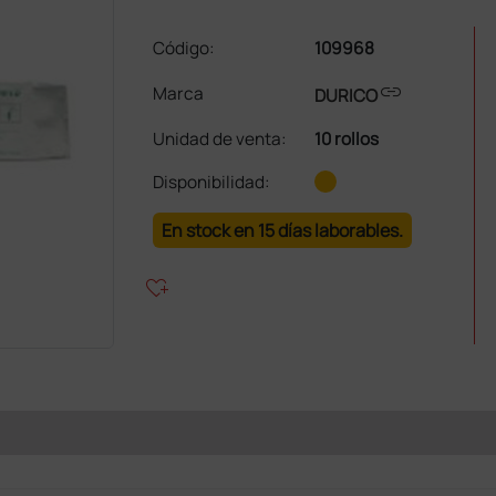
Código:
109968
link
Marca
DURICO
Unidad de venta
:
10 rollos
Disponibilidad:
En stock en 15 días laborables.
heart_plus