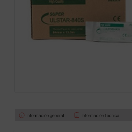
info
assignment
Información general
Información técnica