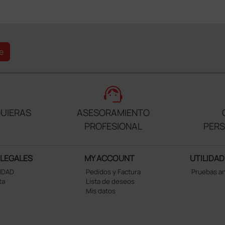
e
support_agent
UIERAS
ASESORAMIENTO
PROFESIONAL
PER
 LEGALES
MY ACCOUNT
UTILIDAD
CIDAD
Pedidos y Factura
Pruebas a
ta
Lista de deseos
Mis datos