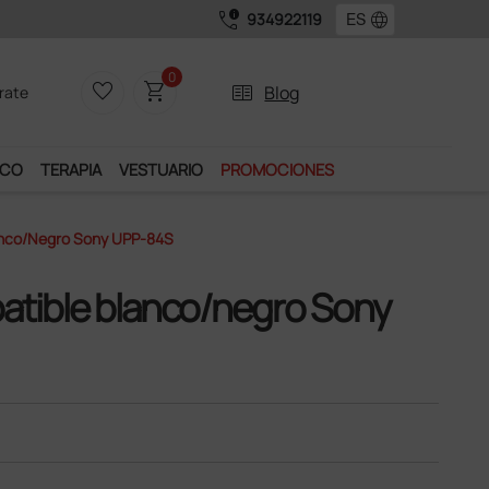
call_quality
language
934922119
uchos servicios exclusivos.
0
favorite_border
shopping_cart
two_pager
Blog
rate
ICO
TERAPIA
VESTUARIO
PROMOCIONES
anco/negro Sony UPP-84S
atible blanco/negro Sony