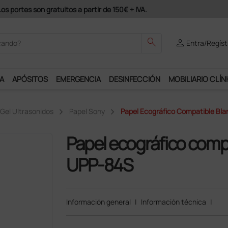
Únete al programa Ds Plus y podrás disfrutar de m
search
person
Entra/Regíst
A
APÓSITOS
EMERGENCIA
DESINFECCIÓN
MOBILIARIO CLÍN
 Gel Ultrasonidos
Papel Sony
Papel Ecográfico Compatible Bl
Papel ecográfico comp
UPP-84S
Información general
|
Información técnica
|