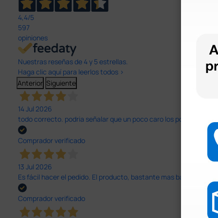
4,4
/5
597
opiniones
Nuestras reseñas de 4 y 5 estrellas.
Haga clic aquí para leerlos todos >
Anterior
Siguiente
14 Jul 2026
todo correcto. podria señalar que un poco caro los portes y el pl
Comprador verificado
13 Jul 2026
Es fácil hacer el pedido. El producto, bastante mas barato que 
Comprador verificado