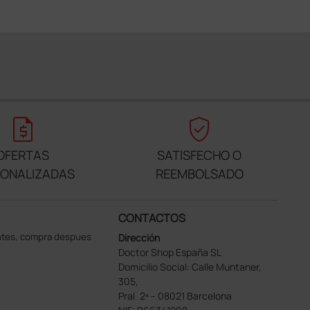
request_quote
verified_user
OFERTAS
SATISFECHO O
SONALIZADAS
REEMBOLSADO
CONTACTOS
ntes, compra despues
Dirección
Doctor Shop España SL
Domicilio Social: Calle Muntaner,
305,
Pral. 2ª – 08021 Barcelona