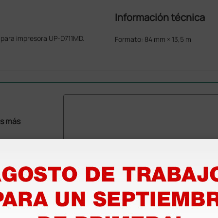
Información técnica
 para impresora UP-D711MD.
Formato: 84 mm × 13,5 m
as más
legas que ya