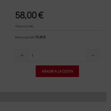
58,00 €
(Precio sin IVA)
70,18 €
Precio con IVA
add
remove
AÑADIR A LA CESTA