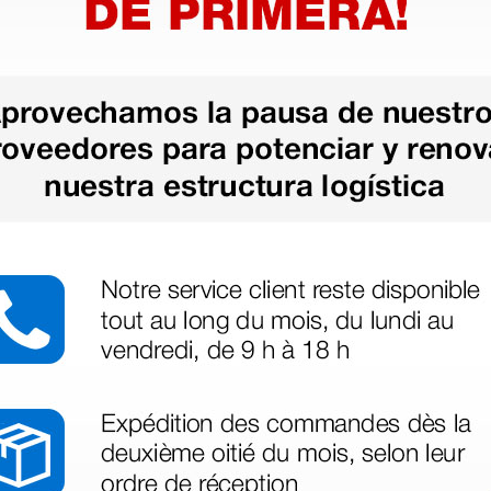
azo de entrega se alarga.
en otras plataformas de material médico. Pero el envío cuesta más del 