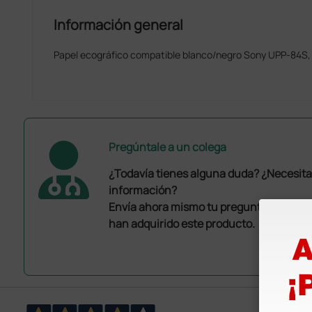
Información general
Papel ecográfico compatible blanco/negro Sony UPP-84S,
Pregúntale a un colega
¿Todavía tienes alguna duda? ¿Necesit
información?
Envía ahora mismo tu pregunta a los co
han adquirido este producto.