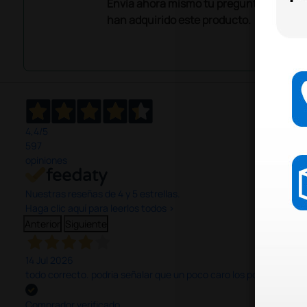
Envía ahora mismo tu pregunta a los co
han adquirido este producto.
4,4
/5
597
opiniones
Nuestras reseñas de 4 y 5 estrellas.
Haga clic aquí para leerlos todos >
Anterior
Siguiente
14 Jul 2026
todo correcto. podria señalar que un poco caro los portes y el pl
Comprador verificado