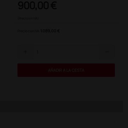
900,00 €
(Precio sin IVA)
1.089,00 €
Precio con IVA
add
remove
AÑADIR A LA CESTA