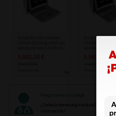
Ecógrafo color doppler
Ecógrafo color d
Chison ECO6 portátil con
Chison ECO6 port
sonda convex 3,5 MHz 60
sonda lineal 7,5
mm
mm
5.952,00 €
5.952,00 €
7.440,00 €
7.440,00 €
(Precio sin IVA)
(Precio sin IVA)
1 kit
Pregúntale a un colega
¿Todavía tienes alguna duda? ¿Necesit
información?