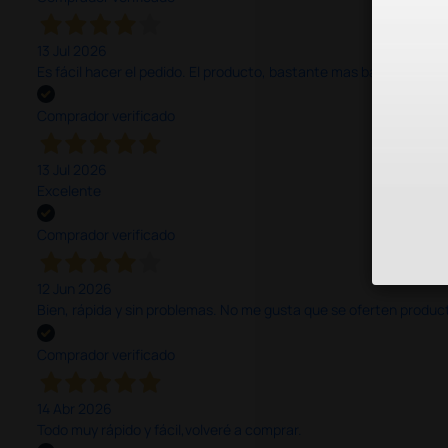
13 Jul 2026
Es fácil hacer el pedido. El producto, bastante mas barato que 
Comprador verificado
13 Jul 2026
Excelente
Comprador verificado
12 Jun 2026
Bien, rápida y sin problemas. No me gusta que se oferten productos
Comprador verificado
14 Abr 2026
Todo muy rápido y fácil,volveré a comprar.