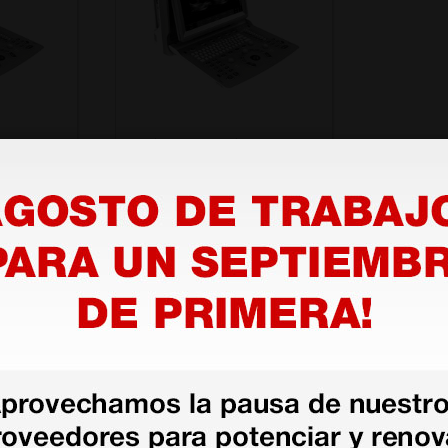
oppler
Ecógrafo portátil Chison
átil con
ECO6 con doppler de
 MHz 40
color - sin sondas
5.580,00 €
6.200,00 €
(Precio sin IVA)
1 kit
1 ud.
as más