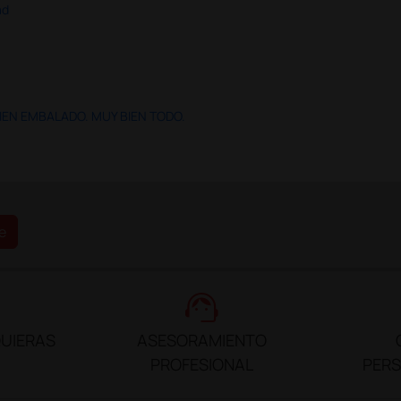
ad
IEN EMBALADO. MUY BIEN TODO.
e
support_agent
UIERAS
ASESORAMIENTO
PROFESIONAL
PER