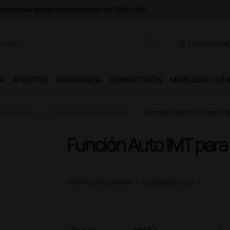
e al programa Ds Plus y podrás disfrutar de muchos servicios exclusiv
search
person
Entra/Regíst
A
APÓSITOS
EMERGENCIA
DESINFECCIÓN
MOBILIARIO CLÍN
 Portátiles
Kit Biopsia Para Sondas
Función Auto IMT Para Ch
Función Auto IMT par
Información general
|
Compatible con
|