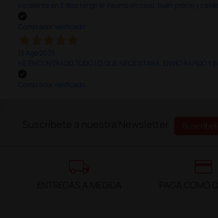
excelente en 3 días tengo el insumo en casa, buen precio y calid
Comprador verificado
13 Ago 2025
HE ENCONTRADO TODO LO QUE NECESITABA. ENVÍO RÁPIDO Y B
Comprador verificado
;
Suscríbete a nuestra Newsletter
Suscríbet
local_shipping
credit_card
ENTREGAS A MEDIDA
PAGA COMO Q