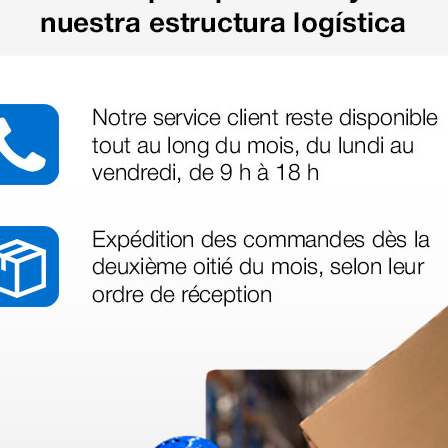
legas que ya
azo de entrega se alarga.