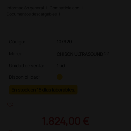
Información general
|
Compatible con
|
Documentos descargables
|
Código:
107920
link
Marca
CHISON ULTRASOUND
Unidad de venta
:
1 ud.
Disponibilidad:
En stock en 15 días laborables.
heart_plus
1.824,00 €