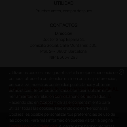
UTILIDAD
Pruebas antes, compra despues
CONTACTOS
Dirección
Doctor Shop España SL
Domicilio Social: Calle Muntaner, 305,
Pral. 2ª – 08021 Barcelona
NIF: B66341298
cancel
Utilizamos cookies para garantizarte la mejor experiencia de
compra, ofrecerte contenidos en línea con tus preferencias,
personalizar nuestros contenidos publicitarios y obtener
DOCTOR SHOP ES UN SITIO WEB PROFESIONAL
estadísticas. Terceros autorizados también utilizan estas
DEDICADO A LA PROFESIÓN MÉDICA Y LA
herramientas en relación con los anuncios mostrados.
Haciendo clic en “Aceptar” darás el consentimiento para
ASISTENCIA SANITARIA
utilizar todas las cookies. Haciendo clic en “Personalizar
Cookies” es posible personalizar tus preferencias de uso de
Copyright Doctor Shop España 2005-2026 - Todos los derechos
las cookies. Para más información puedes visitar la página
reservados - NIF.: B66341298
Cookies policy
y
Privacidad
. Al cerrar este banner rechazas