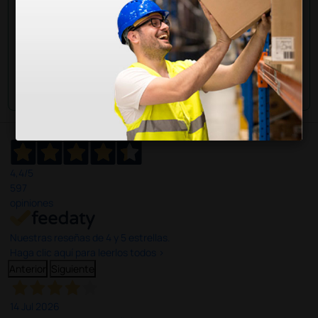
Envía tu pregunta
4,4
/5
597
opiniones
Nuestras reseñas de 4 y 5 estrellas.
Haga clic aquí para leerlos todos >
Anterior
Siguiente
14 Jul 2026