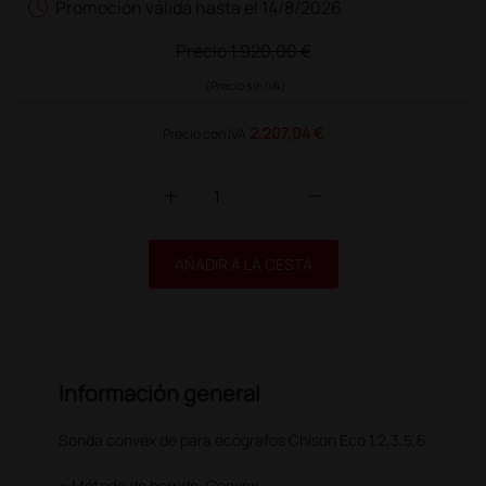
schedule
Promoción válida hasta el 14/8/2026
Precio
1.920,00 €
(Precio sin IVA)
2.207,04 €
Precio con IVA
add
remove
AÑADIR A LA CESTA
Información general
Sonda convex de para ecógrafos Chison Eco 1,2,3,5,6
• Método de barrido: Convex