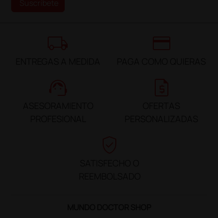
Suscríbete
local_shipping
credit_card
ENTREGAS A MEDIDA
PAGA COMO QUIERAS
support_agent
request_quote
ASESORAMIENTO
OFERTAS
PROFESIONAL
PERSONALIZADAS
verified_user
SATISFECHO O
REEMBOLSADO
MUNDO DOCTOR SHOP