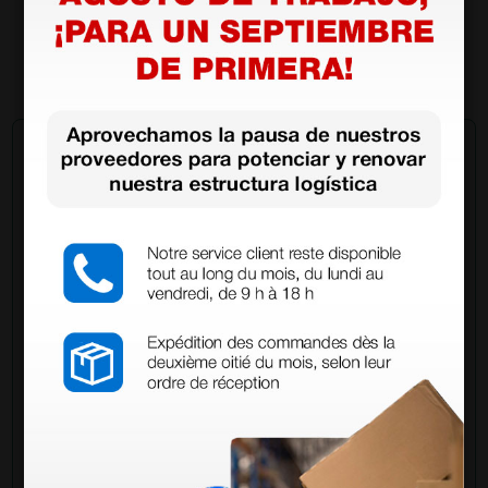
1.320,00 €
1.650,00 €
(Precio sin IVA)
1 ud.
Pregúntale a un colega
¿Todavía tienes alguna duda? ¿Necesitas más
información?
Envía ahora mismo tu pregunta a los colegas que ya
han adquirido este producto.