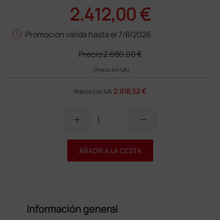
2.412,00 €
schedule
Promoción válida hasta el 7/8/2026
Precio
2.680,00 €
(Precio sin IVA)
2.918,52 €
Precio con IVA
add
remove
AÑADIR A LA CESTA
Información general