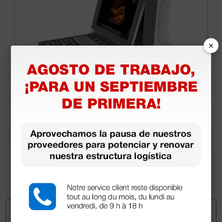
×
Ecógrafo portátil Chison ECO2 - blanco/negro -
sin sondas
1.320,00 €
1.650,00 €
(Precio sin IVA)
1 ud.