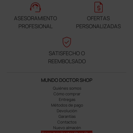
support_agent
request_quote
ASESORAMIENTO
OFERTAS
PROFESIONAL
PERSONALIZADAS
verified_user
SATISFECHO O
REEMBOLSADO
MUNDO DOCTOR SHOP
Quiénes somos
Cómo comprar
Entregas
Métodos de pago
Devolución
Garantías
Contactos
Nuevo almacén