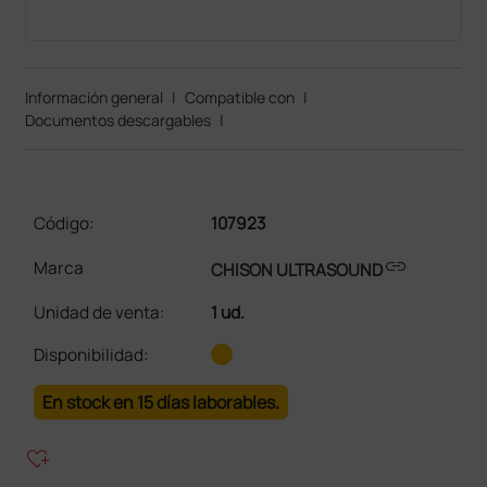
Información general
|
Compatible con
|
Documentos descargables
|
Código:
107923
link
Marca
CHISON ULTRASOUND
Unidad de venta
:
1 ud.
Disponibilidad:
En stock en 15 días laborables.
heart_plus