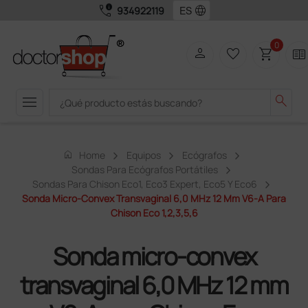
call_quality
language
934922119
0
person
favorite_border
shopping_cart
two_pager
menu
search
home
Home
Equipos
Ecógrafos
Sondas Para Ecógrafos Portátiles
Sondas Para Chison Eco1, Eco3 Expert, Eco5 Y Eco6
Sonda Micro-Convex Transvaginal 6,0 MHz 12 Mm V6-A Para
Chison Eco 1,2,3,5,6
Sonda micro-convex
transvaginal 6,0 MHz 12 mm