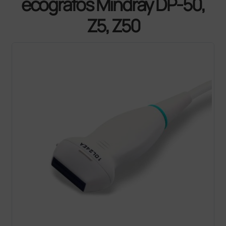
ecógrafos Mindray DP-50,
Z5, Z50