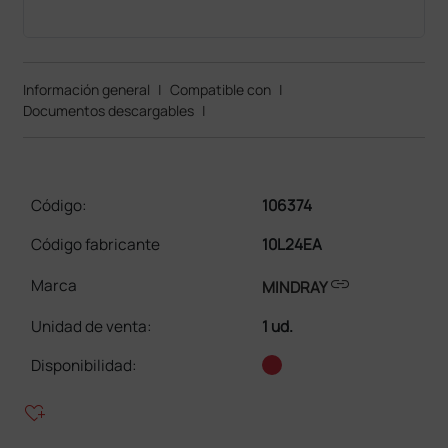
Información general
|
Compatible con
|
Documentos descargables
|
Código:
106374
Código fabricante
10L24EA
link
Marca
MINDRAY
Unidad de venta
:
1 ud.
Disponibilidad:
heart_plus