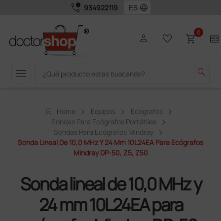
call_quality
language
934922119
0
person
favorite_border
shopping_cart
two_pager
menu
search
home
Home
Equipos
Ecógrafos
Sondas Para Ecógrafos Portátiles
Sondas Para Ecógrafos Mindray
Sonda Lineal De 10,0 MHz Y 24 Mm 10L24EA Para Ecógrafos
Mindray DP-50, Z5, Z50
Sonda lineal de 10,0 MHz y
24 mm 10L24EA para