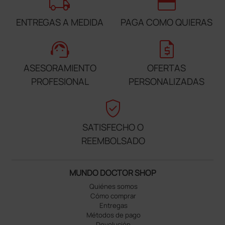
local_shipping
credit_card
ENTREGAS A MEDIDA
PAGA COMO QUIERAS
support_agent
request_quote
ASESORAMIENTO
OFERTAS
PROFESIONAL
PERSONALIZADAS
verified_user
SATISFECHO O
REEMBOLSADO
MUNDO DOCTOR SHOP
Quiénes somos
Cómo comprar
Entregas
Métodos de pago
Devolución