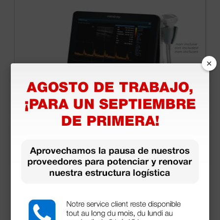
×
Ecógrafo portátil Mindray DP-50 Expert sin
sondas
3.804,80 €
4.640,00 €
(Precio sin IVA)
1 ud.