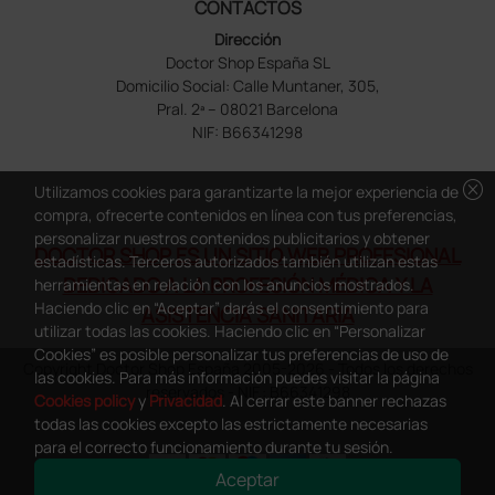
CONTACTOS
Dirección
Doctor Shop España SL
Domicilio Social: Calle Muntaner, 305,
Pral. 2ª – 08021 Barcelona
NIF: B66341298
cancel
Utilizamos cookies para garantizarte la mejor experiencia de
compra, ofrecerte contenidos en línea con tus preferencias,
personalizar nuestros contenidos publicitarios y obtener
DOCTOR SHOP ES UN SITIO WEB PROFESIONAL
estadísticas. Terceros autorizados también utilizan estas
DEDICADO A LA PROFESIÓN MÉDICA Y LA
herramientas en relación con los anuncios mostrados.
Haciendo clic en “Aceptar” darás el consentimiento para
ASISTENCIA SANITARIA
utilizar todas las cookies. Haciendo clic en “Personalizar
Cookies” es posible personalizar tus preferencias de uso de
Copyright Doctor Shop España 2005-2026 - Todos los derechos
las cookies. Para más información puedes visitar la página
reservados - NIF.: B66341298
Cookies policy
y
Privacidad
. Al cerrar este banner rechazas
todas las cookies excepto las estrictamente necesarias
para el correcto funcionamiento durante tu sesión.
Aceptar