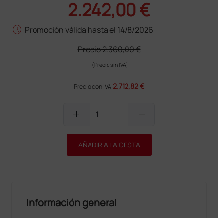
2.242,00 €
schedule
Promoción válida hasta el 14/8/2026
Precio
2.360,00 €
(Precio sin IVA)
2.712,82 €
Precio con IVA
add
remove
AÑADIR A LA CESTA
Información general