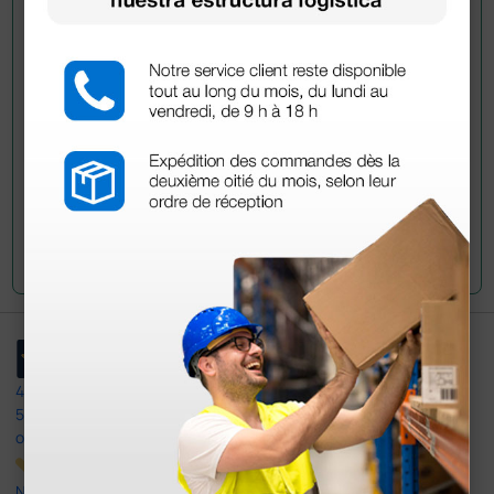
información?
Envía ahora mismo tu pregunta a los colegas que ya
han adquirido este producto.
Envía tu pregunta
4,4
/5
597
opiniones
Nuestras reseñas de 4 y 5 estrellas.