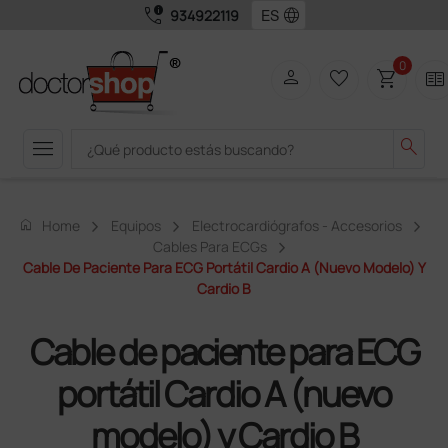
call_quality
language
934922119
0
person
favorite_border
shopping_cart
two_pager
menu
search
home
Home
Equipos
Electrocardiógrafos - Accesorios
Cables Para ECGs
Cable De Paciente Para ECG Portátil Cardio A (nuevo Modelo) Y
Cardio B
Cable de paciente para ECG
portátil Cardio A (nuevo
modelo) y Cardio B