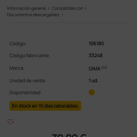
Información general
|
Compatible con
|
Documentos descargables
|
Código:
106180
Código fabricante
33248
link
Marca
GIMA
Unidad de venta
:
1 ud.
Disponibilidad:
En stock en 15 días laborables.
heart_plus