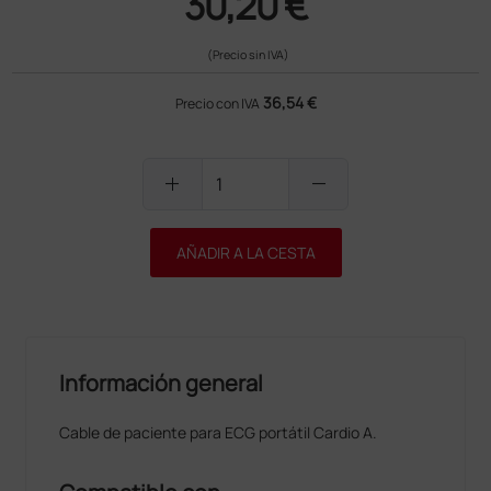
30,20 €
(Precio sin IVA)
36,54 €
Precio con IVA
add
remove
AÑADIR A LA CESTA
Información general
Cable de paciente para ECG portátil Cardio A.