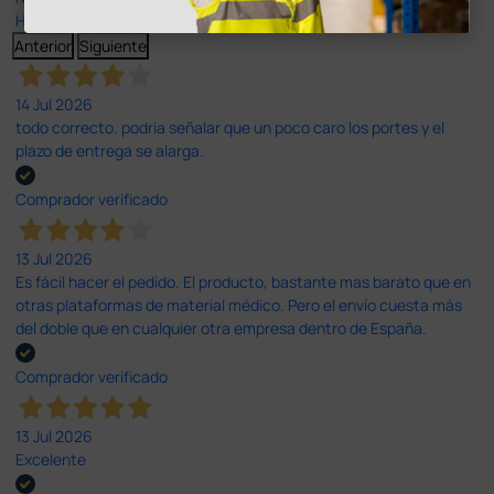
Haga clic aquí para leerlos todos >
Anterior
Siguiente
14 Jul 2026
todo correcto. podria señalar que un poco caro los portes y el
plazo de entrega se alarga.
Comprador verificado
13 Jul 2026
Es fácil hacer el pedido. El producto, bastante mas barato que en
otras plataformas de material médico. Pero el envío cuesta más
del doble que en cualquier otra empresa dentro de España.
Comprador verificado
13 Jul 2026
Excelente