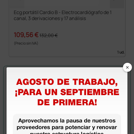
Ecg portátil Cardio B - Electrocardiógrafo de 1
canal, 3 derivaciones y 17 análisis
109,56 €
132,00 €
(Precio sin IVA)
1 ud.
×
Pregúntale a un colega
¿Todavía tienes alguna duda? ¿Necesitas más