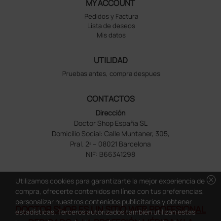
MY ACCOUNT
Pedidos y Factura
Lista de deseos
Mis datos
UTILIDAD
Pruebas antes, compra despues
CONTACTOS
Dirección
Doctor Shop España SL
Domicilio Social: Calle Muntaner, 305,
Pral. 2ª – 08021 Barcelona
NIF: B66341298
cancel
Utilizamos cookies para garantizarte la mejor experiencia de
compra, ofrecerte contenidos en línea con tus preferencias,
personalizar nuestros contenidos publicitarios y obtener
DOCTOR SHOP ES UN SITIO WEB PROFESIONAL
estadísticas. Terceros autorizados también utilizan estas