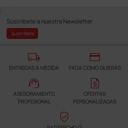
;
Suscríbete a nuestra Newsletter
Suscríbete
local_shipping
credit_card
ENTREGAS A MEDIDA
PAGA COMO QUIERAS
support_agent
request_quote
ASESORAMIENTO
OFERTAS
PROFESIONAL
PERSONALIZADAS
verified_user
SATISFECHO O