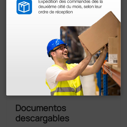
Información técnica
Referencia AMBU: 4540
Denominación: WhiteSensor 4540
Modos de uso: ECG de reposo
Tipología de gel: Líquido
Material: Espuma FOAM
Medidas (mm): 32 × 44
Forma: Rectangular
Vida útil* (meses): 24
Radiotransparente: SI
Tipo de conector: 4 mm
Documentos
descargables