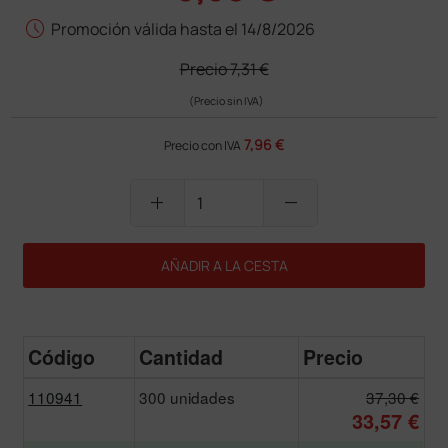
schedule
Promoción válida hasta el 14/8/2026
Precio
7,31 €
(Precio sin IVA)
7,96 €
Precio con IVA
add
remove
AÑADIR A LA CESTA
Código
Cantidad
Precio
110941
300 unidades
37,30 €
33,57 €