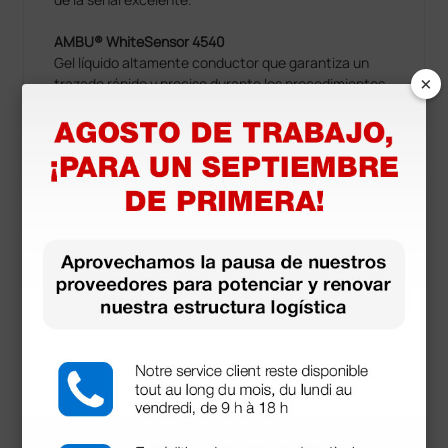
AMBU® WhiteSensor 4540
Gel líquido altamente conductor que garantiza un
×
trazado rápido y preciso durante los procedimientos
de ECG de 12 derivaciones.
Material adhesivo de resistencia elevada, que evita el
desprendimiento involuntario del electrodo,
permitiendo que los procedimientos sean mucho más
rápidos.
Electrodo radiotransparente y compatible con RM,
con conector de 4 mm.
Mostrar más
Equipamiento estándar
Bolsa de 60 electrodos