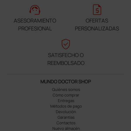
support_agent
request_quote
ASESORAMIENTO
OFERTAS
PROFESIONAL
PERSONALIZADAS
verified_user
SATISFECHO O
REEMBOLSADO
MUNDO DOCTOR SHOP
Quiénes somos
Cómo comprar
Entregas
Métodos de pago
Devolución
Garantías
Contactos
Nuevo almacén