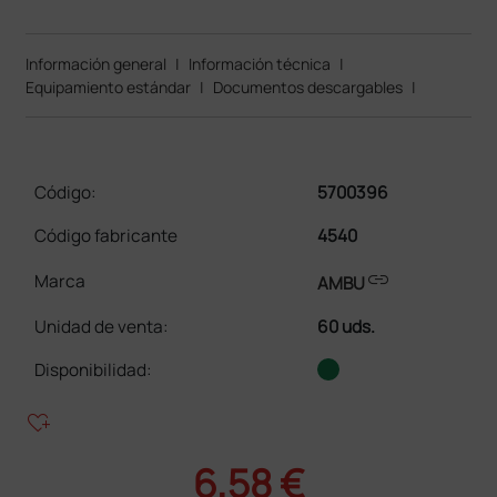
Información general
|
Información técnica
|
Equipamiento estándar
|
Documentos descargables
|
Código:
5700396
Código fabricante
4540
link
Marca
AMBU
Unidad de venta
:
60 uds.
Disponibilidad:
heart_plus
6,58 €