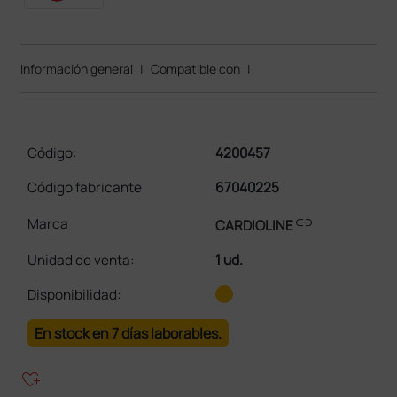
Información general
|
Compatible con
|
Código:
4200457
Código fabricante
67040225
link
Marca
CARDIOLINE
Unidad de venta
:
1 ud.
Disponibilidad:
En stock en 7 días laborables.
heart_plus