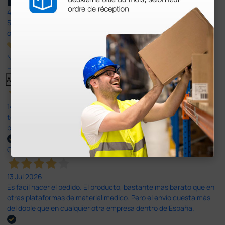
4,4
/5
597
opiniones
Nuestras reseñas de 4 y 5 estrellas.
Haga clic aquí para leerlos todos >
Anterior
Siguiente
14 Jul 2026
todo correcto. podria señalar que un poco caro los portes y el
plazo de entrega se alarga.
Comprador verificado
13 Jul 2026
Es fácil hacer el pedido. El producto, bastante mas barato que en
otras plataformas de material médico. Pero el envío cuesta más
del doble que en cualquier otra empresa dentro de España.