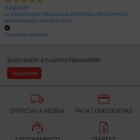
13 Ago 2025
HE ENCONTRADO TODO LO QUE NECESITABA. ENVÍO RÁPIDO Y
BIEN EMBALADO. MUY BIEN TODO.
Comprador verificado
;
Suscríbete a nuestra Newsletter
Suscríbete
local_shipping
credit_card
ENTREGAS A MEDIDA
PAGA COMO QUIERAS
support_agent
request_quote
ASESORAMIENTO
OFERTAS