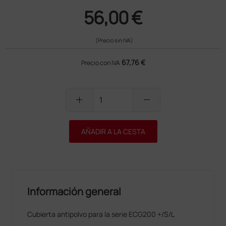
56,00 €
(Precio sin IVA)
67,76 €
Precio con IVA
add
remove
AÑADIR A LA CESTA
Información general
Cubierta antipolvo para la serie ECG200 +/S/L