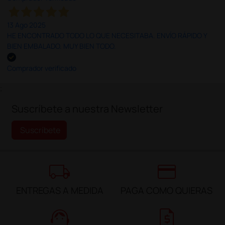
13 Ago 2025
HE ENCONTRADO TODO LO QUE NECESITABA. ENVÍO RÁPIDO Y
BIEN EMBALADO. MUY BIEN TODO.
Comprador verificado
;
Suscríbete a nuestra Newsletter
Suscríbete
local_shipping
credit_card
ENTREGAS A MEDIDA
PAGA COMO QUIERAS
support_agent
request_quote