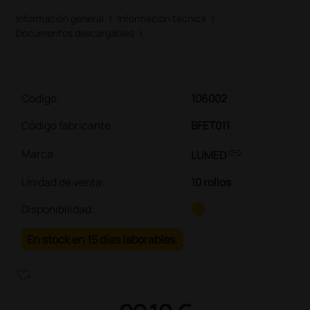
Información general
|
Información técnica
|
Documentos descargables
|
Código:
106002
Código fabricante
BFET011
link
Marca
LUMED
Unidad de venta
:
10 rollos
Disponibilidad:
En stock en 15 días laborables.
heart_plus