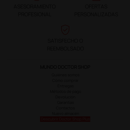
ASESORAMIENTO
OFERTAS
PROFESIONAL
PERSONALIZADAS
verified_user
SATISFECHO O
REEMBOLSADO
MUNDO DOCTOR SHOP
Quiénes somos
Cómo comprar
Entregas
Métodos de pago
Devolución
Garantías
Contactos
Nuevo almacén
Descubrir Doctor Shop Plus