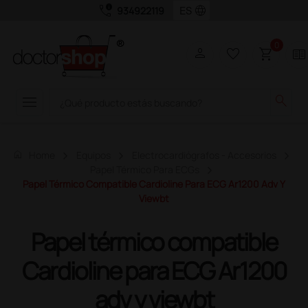
call_quality
language
934922119
0
person
favorite_border
shopping_cart
two_pager
menu
search
home
Home
Equipos
Electrocardiógrafos - Accesorios
Papel Térmico Para ECGs
Papel Térmico Compatible Cardioline Para ECG Ar1200 Adv Y
Viewbt
Papel térmico compatible
Cardioline para ECG Ar1200
adv y viewbt