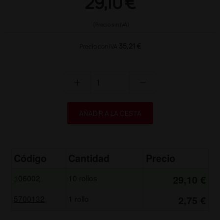
29,10 €
(Precio sin IVA)
35,21 €
Precio con IVA
add
remove
AÑADIR A LA CESTA
Código
Cantidad
Precio
106002
10 rollos
29,10 €
5700132
1 rollo
2,75 €