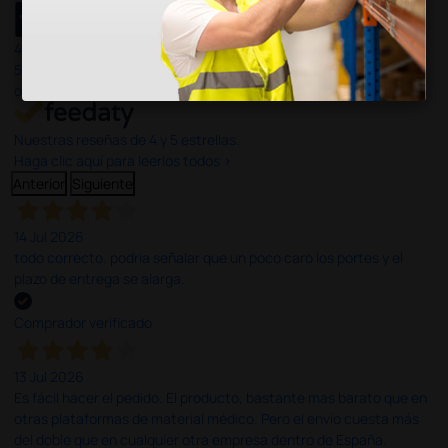
4,4
/5
597
opiniones
Nuestras reseñas de 4 y 5 estrellas.
Haga clic aquí para leerlos todos >
Anterior
Siguiente
14 Jul 2026
todo correcto. podria señalar que un poco caro los portes y el
plazo de entrega se alarga.
Comprador verificado
13 Jul 2026
Es fácil hacer el pedido. El producto, bastante mas barato que en
otras plataformas de material médico. Pero el envío cuesta más
del doble que en cualquier otra empresa dentro de España.