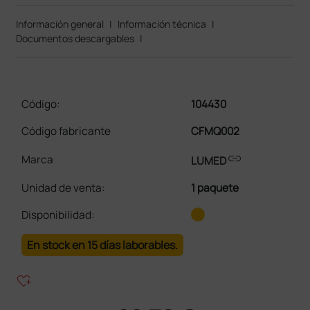
Información general
|
Información técnica
|
Documentos descargables
|
Código:
104430
Código fabricante
CFMQ002
link
Marca
LUMED
Unidad de venta
:
1 paquete
Disponibilidad:
En stock en 15 días laborables.
heart_plus