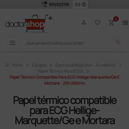
call_quality
language
934922119
0
person
favorite_border
shopping_cart
two_pager
menu
search
home
Home
Equipos
Electrocardiógrafos - Accesorios
Papel Térmico Para ECGs
Papel Térmico Compatible Para ECG Hellige-Marquette/Ge E
Mortara - 215×280mm
Papel térmico compatible
para ECG Hellige-
Marquette/Ge e Mortara