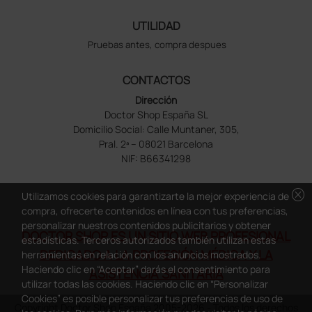
UTILIDAD
Pruebas antes, compra despues
CONTACTOS
Dirección
Doctor Shop España SL
Domicilio Social: Calle Muntaner, 305,
Pral. 2ª – 08021 Barcelona
NIF: B66341298
cancel
Utilizamos cookies para garantizarte la mejor experiencia de
compra, ofrecerte contenidos en línea con tus preferencias,
personalizar nuestros contenidos publicitarios y obtener
DOCTOR SHOP ES UN SITIO WEB PROFESIONAL
estadísticas. Terceros autorizados también utilizan estas
DEDICADO A LA PROFESIÓN MÉDICA Y LA
herramientas en relación con los anuncios mostrados.
Haciendo clic en “Aceptar” darás el consentimiento para
ASISTENCIA SANITARIA
utilizar todas las cookies. Haciendo clic en “Personalizar
Cookies” es posible personalizar tus preferencias de uso de
Copyright Doctor Shop España 2005-2026 - Todos los derechos