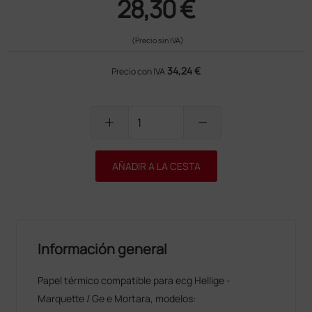
28,30 €
(Precio sin IVA)
34,24 €
Precio con IVA
add
remove
AÑADIR A LA CESTA
Información general
Papel térmico compatible para ecg Hellige -
Marquette / Ge e Mortara, modelos: