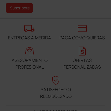
Suscríbete
local_shipping
credit_card
ENTREGAS A MEDIDA
PAGA COMO QUIERAS
support_agent
request_quote
ASESORAMIENTO
OFERTAS
PROFESIONAL
PERSONALIZADAS
verified_user
SATISFECHO O
REEMBOLSADO