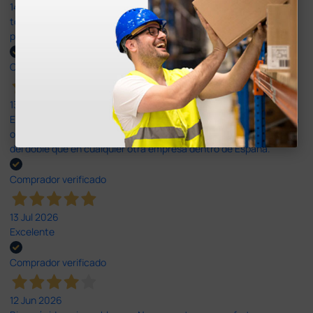
14 Jul 2026
todo correcto. podria señalar que un poco caro los portes y el
plazo de entrega se alarga.
Comprador verificado
13 Jul 2026
Es fácil hacer el pedido. El producto, bastante mas barato que en
otras plataformas de material médico. Pero el envío cuesta más
del doble que en cualquier otra empresa dentro de España.
Comprador verificado
13 Jul 2026
Excelente
Comprador verificado
12 Jun 2026