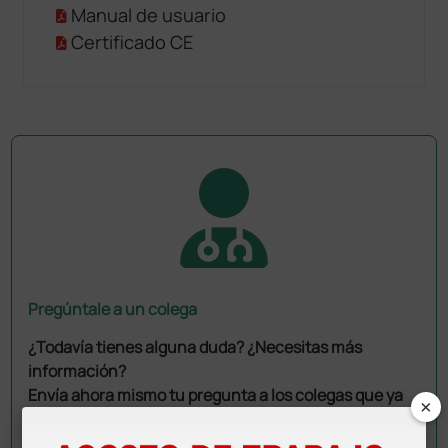
Manual de usuario
Certificado CE
Pregúntale a un colega
¿Todavía tienes alguna duda? ¿Necesitas más
información?
Envía ahora mismo tu pregunta a los colegas que ya
×
han adquirido este producto.