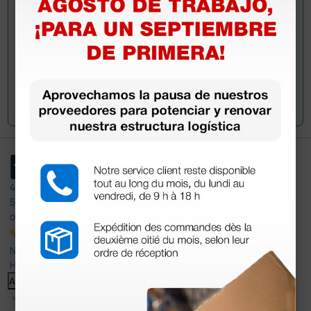
Envía tu pregunta
4,4
/5
597
opiniones
Nuestras reseñas de 4 y 5 estrellas.
Haga clic aquí para leerlos todos >
Anterior
Siguiente