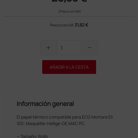
(Precio sin IVA)
31,82 €
Precio con IVA
add
remove
AÑADIR A LA CESTA
Información general
El papel térmico compatible para ECG Mortara Eli
100; Maquette-Hellige-GE MAC PC.
• Tamaño: Rollo