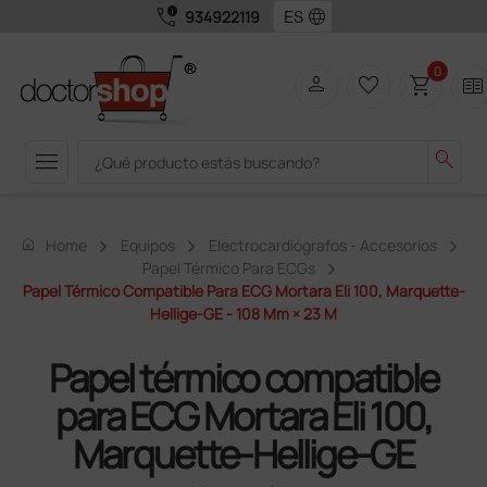
call_quality
language
934922119
0
person
favorite_border
shopping_cart
two_pager
menu
search
home
Home
Equipos
Electrocardiógrafos - Accesorios
Papel Térmico Para ECGs
Papel Térmico Compatible Para ECG Mortara Eli 100, Marquette-
Hellige-GE - 108 Mm × 23 M
Papel térmico compatible
para ECG Mortara Eli 100,
Marquette-Hellige-GE