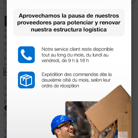
4,4
/5
597
opiniones
Nuestras reseñas de 4 y 5 estrellas.
Haga clic aquí para leerlos todos >
Anterior
Siguiente
14 Jul 2026
todo correcto. podria señalar que un poco caro los portes y el
plazo de entrega se alarga.
Comprador verificado
13 Jul 2026
Es fácil hacer el pedido. El producto, bastante mas barato que en