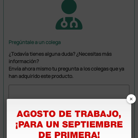
Pregúntale a un colega
¿Todavía tienes alguna duda? ¿Necesitas más
información?
Envía ahora mismo tu pregunta a los colegas que ya
han adquirido este producto.
×
Envía tu pregunta