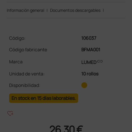
Información general
|
Documentos descargables
|
Código:
106037
Código fabricante
BFMA001
link
Marca
LUMED
Unidad de venta
:
10 rollos
Disponibilidad:
En stock en 15 días laborables.
heart_plus
26,30 €