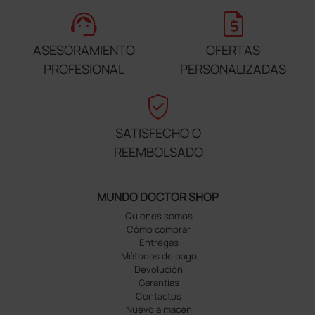
support_agent
request_quote
ASESORAMIENTO
OFERTAS
PROFESIONAL
PERSONALIZADAS
verified_user
SATISFECHO O
REEMBOLSADO
MUNDO DOCTOR SHOP
Quiénes somos
Cómo comprar
Entregas
Métodos de pago
Devolución
Garantías
Contactos
Nuevo almacén