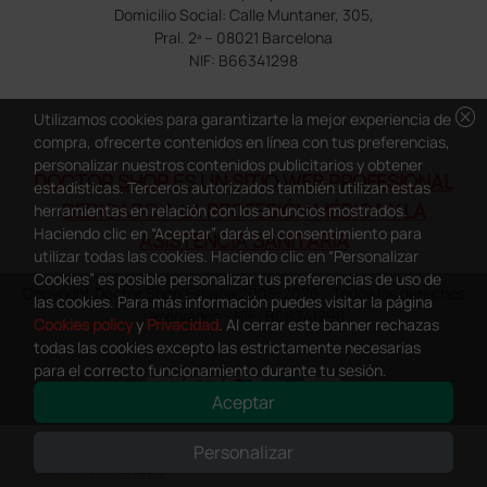
Domicilio Social: Calle Muntaner, 305,
Pral. 2ª – 08021 Barcelona
NIF: B66341298
cancel
Utilizamos cookies para garantizarte la mejor experiencia de
compra, ofrecerte contenidos en línea con tus preferencias,
personalizar nuestros contenidos publicitarios y obtener
DOCTOR SHOP ES UN SITIO WEB PROFESIONAL
estadísticas. Terceros autorizados también utilizan estas
DEDICADO A LA PROFESIÓN MÉDICA Y LA
herramientas en relación con los anuncios mostrados.
Haciendo clic en “Aceptar” darás el consentimiento para
ASISTENCIA SANITARIA
utilizar todas las cookies. Haciendo clic en “Personalizar
Cookies” es posible personalizar tus preferencias de uso de
Copyright Doctor Shop España 2005-2026 - Todos los derechos
las cookies. Para más información puedes visitar la página
reservados - NIF.: B66341298
Cookies policy
y
Privacidad
. Al cerrar este banner rechazas
todas las cookies excepto las estrictamente necesarias
para el correcto funcionamiento durante tu sesión.
Aceptar
0
This site is protected by reCAPTCHA and the Google
Privacy Policy
and
Personalizar
Terms of Service
apply.