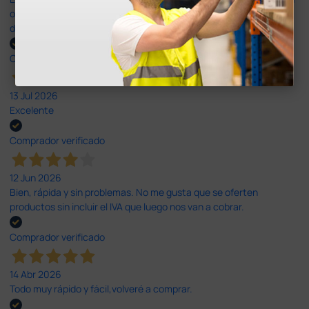
otras plataformas de material médico. Pero el envío cuesta más
del doble que en cualquier otra empresa dentro de España.
Comprador verificado
13 Jul 2026
Excelente
Comprador verificado
12 Jun 2026
Bien, rápida y sin problemas. No me gusta que se oferten
productos sin incluir el IVA que luego nos van a cobrar.
Comprador verificado
14 Abr 2026
Todo muy rápido y fácil,volveré a comprar.