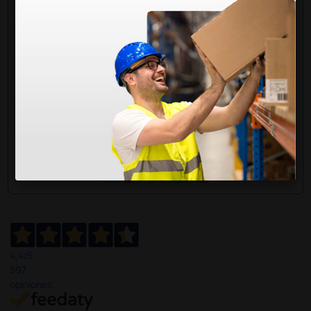
información?
Envía ahora mismo tu pregunta a los colegas que ya
han adquirido este producto.
Envía tu pregunta
4,4
/5
597
opiniones