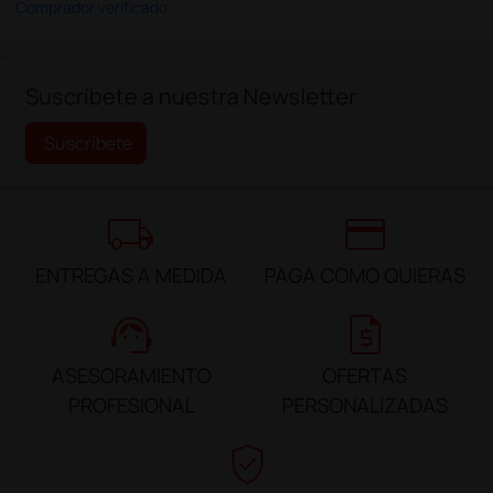
Comprador verificado
;
Suscríbete a nuestra Newsletter
Suscríbete
local_shipping
credit_card
ENTREGAS A MEDIDA
PAGA COMO QUIERAS
support_agent
request_quote
ASESORAMIENTO
OFERTAS
PROFESIONAL
PERSONALIZADAS
verified_user