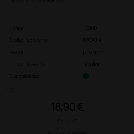
Código:
110910
Código fabricante
BFCA014
link
Marca
LUMED
Unidad de venta
:
10 rollos
Disponibilidad:
heart_plus
18,90 €
(Precio sin IVA)
20,79 €
Precio con IVA