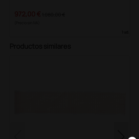
972,00 €
1.080,00 €
(Precio sin IVA)
1 ud.
Productos similares