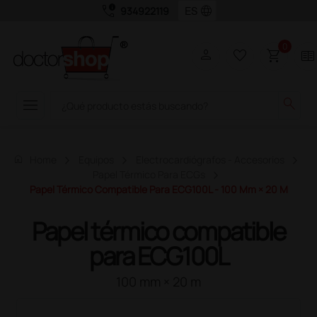
call_quality
language
934922119
0
person
favorite_border
shopping_cart
two_pager
menu
search
home
Home
Equipos
Electrocardiógrafos - Accesorios
Papel Térmico Para ECGs
Papel Térmico Compatible Para ECG100L - 100 Mm × 20 M
Papel térmico compatible
para ECG100L
100 mm × 20 m