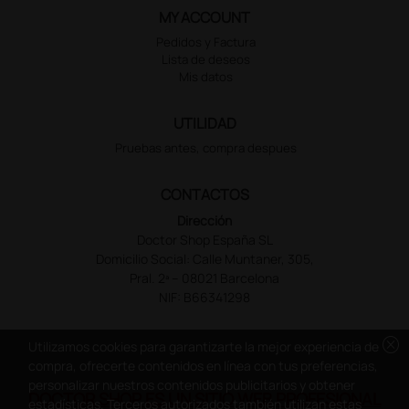
MY ACCOUNT
Pedidos y Factura
Lista de deseos
Mis datos
UTILIDAD
Pruebas antes, compra despues
CONTACTOS
Dirección
Doctor Shop España SL
Domicilio Social: Calle Muntaner, 305,
Pral. 2ª – 08021 Barcelona
NIF: B66341298
cancel
Utilizamos cookies para garantizarte la mejor experiencia de
compra, ofrecerte contenidos en línea con tus preferencias,
personalizar nuestros contenidos publicitarios y obtener
DOCTOR SHOP ES UN SITIO WEB PROFESIONAL
estadísticas. Terceros autorizados también utilizan estas