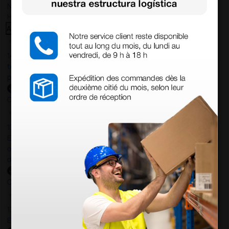
Nuestras reseñas de 4 y 5 estrellas.
Haga clic aquí para leerlos todos >
Anterior
Siguiente
14 Jul 2026
todo correcto. podria señalar que un poco caro los portes y el
plazo de entrega se alarga.
Comprador verificado
13 Jul 2026
Es fácil hacer el pedido. El producto, bastante mas barato que en
otras plataformas de material médico. Pero el envío cuesta más
del doble que en cualquier otra empresa dentro de España.
Comprador verificado
13 Jul 2026
Excelente