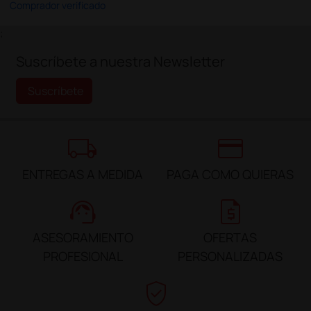
Comprador verificado
;
Suscríbete a nuestra Newsletter
Suscríbete
local_shipping
credit_card
ENTREGAS A MEDIDA
PAGA COMO QUIERAS
support_agent
request_quote
ASESORAMIENTO
OFERTAS
PROFESIONAL
PERSONALIZADAS
verified_user