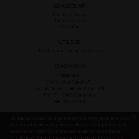
MY ACCOUNT
Pedidos y Factura
Lista de deseos
Mis datos
UTILIDAD
Pruebas antes, compra despues
CONTACTOS
Dirección
Doctor Shop España SL
Domicilio Social: Calle Muntaner, 305,
Pral. 2ª – 08021 Barcelona
NIF: B66341298
cancel
Utilizamos cookies para garantizarte la mejor experiencia de
compra, ofrecerte contenidos en línea con tus preferencias,
personalizar nuestros contenidos publicitarios y obtener
DOCTOR SHOP ES UN SITIO WEB PROFESIONAL
estadísticas. Terceros autorizados también utilizan estas