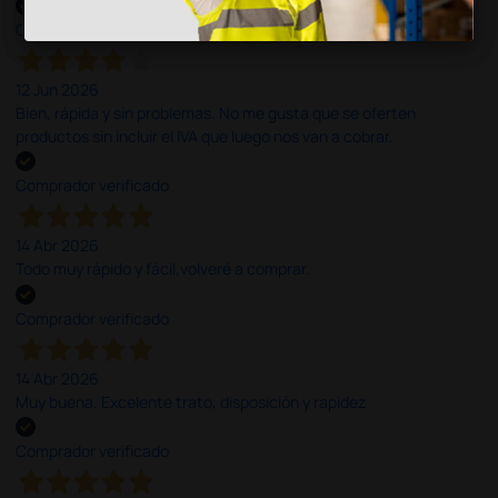
Comprador verificado
12 Jun 2026
Bien, rápida y sin problemas. No me gusta que se oferten
productos sin incluir el IVA que luego nos van a cobrar.
Comprador verificado
14 Abr 2026
Todo muy rápido y fácil,volveré a comprar.
Comprador verificado
14 Abr 2026
Muy buena. Excelente trato, disposición y rapidez
Comprador verificado