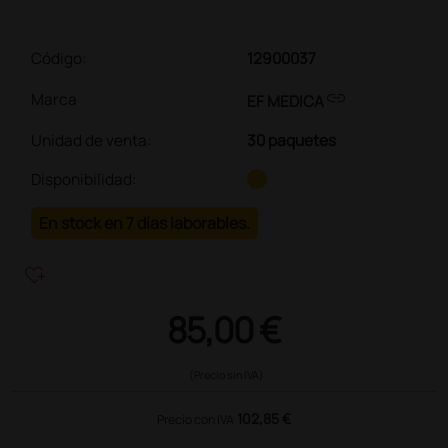
Código:
12900037
link
Marca
EF MEDICA
Unidad de venta
:
30 paquetes
Disponibilidad:
En stock en 7 días laborables.
heart_plus
85,00 €
(Precio sin IVA)
102,85 €
Precio con IVA