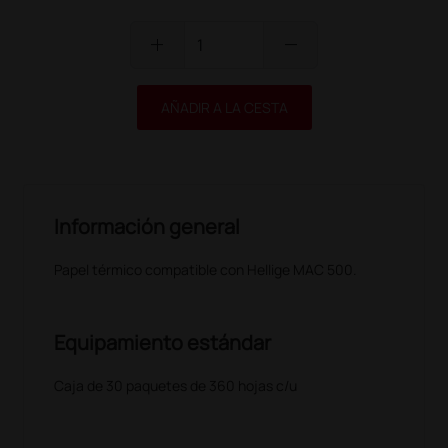
add
remove
AÑADIR A LA CESTA
Información general
Papel térmico compatible con Hellige MAC 500.
Equipamiento estándar
Caja de 30 paquetes de 360 hojas c/u