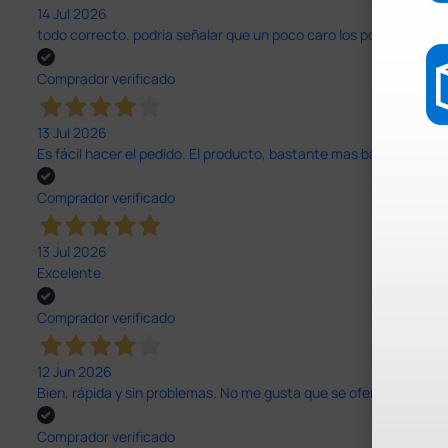
14 Jul 2026
todo correcto. podria señalar que un poco caro los portes y el pl
Comprador verificado
13 Jul 2026
Es fácil hacer el pedido. El producto, bastante mas barato que 
Comprador verificado
13 Jul 2026
Excelente
Comprador verificado
12 Jun 2026
Bien, rápida y sin problemas. No me gusta que se oferten productos
Comprador verificado