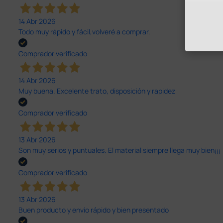
14 Abr 2026
Todo muy rápido y fácil,volveré a comprar.
Comprador verificado
14 Abr 2026
Muy buena. Excelente trato, disposición y rapidez
Comprador verificado
13 Abr 2026
Son muy serios y puntuales. El material siempre llega muy bien¡¡¡
Comprador verificado
13 Abr 2026
Buen producto y envío rápido y bien presentado