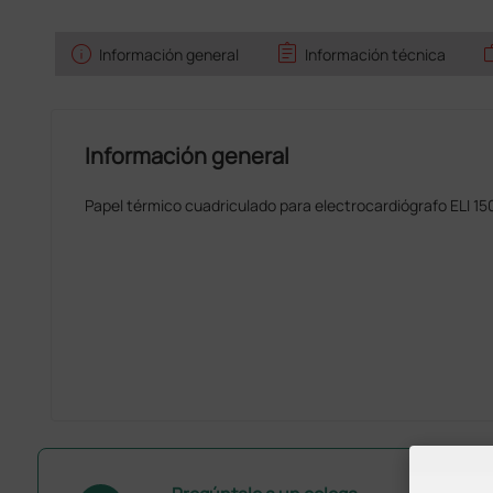
info
assignment
w
Información general
Información técnica
Información general
Papel térmico cuadriculado para electrocardiógrafo ELI 15