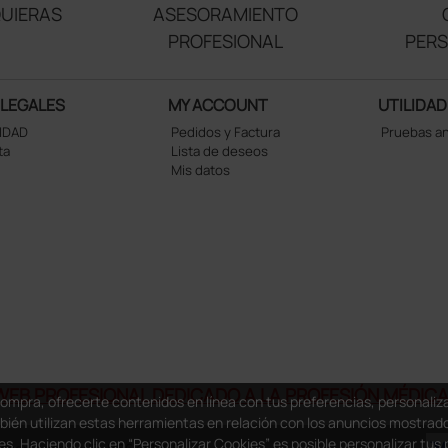
UIERAS
ASESORAMIENTO
PROFESIONAL
PER
 LEGALES
MY ACCOUNT
UTILIDAD
CIDAD
Pedidos y Factura
Pruebas a
ta
Lista de deseos
Mis datos
WEB PROFESIONAL DEDICADO A LA PROFESIÓN MÉDICA 
compra, ofrecerte contenidos en línea con tus preferencias, personali
mbién utilizan estas herramientas en relación con los anuncios mostrad
es. Haciendo clic en “Personalizar Cookies” es posible personalizar tus 