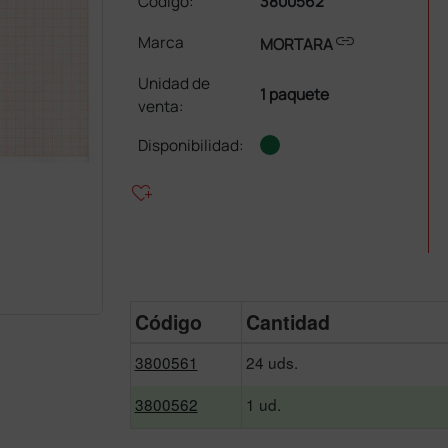
Código:
3800562
link
Marca
MORTARA
Unidad de
1 paquete
venta
:
Disponibilidad:
heart_plus
Código
Cantidad
3800561
24 uds.
3800562
1 ud.