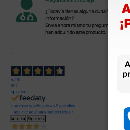
Pregúntale a un colega
¿Todavía tienes alguna duda? ¿Necesit
información?
Envía ahora mismo tu pregunta a los co
han adquirido este producto.
4,4
/5
597
opiniones
Nuestras reseñas de 4 y 5 estrellas.
Haga clic aquí para leerlos todos >
Anterior
Siguiente