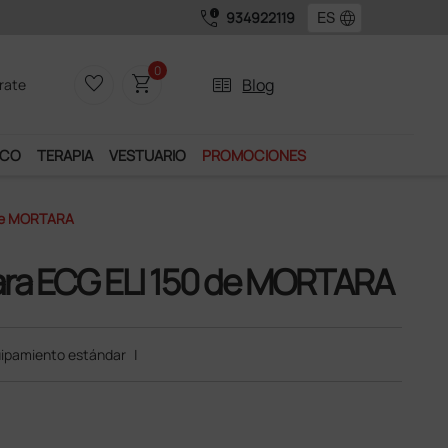
call_quality
language
934922119
os exclusivos.
0
favorite_border
shopping_cart
two_pager
Blog
rate
ICO
TERAPIA
VESTUARIO
PROMOCIONES
 De MORTARA
para ECG ELI 150 de MORTARA
ipamiento estándar
|