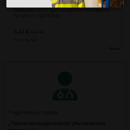
Electrodos ECG F3240SG de botón en espuma
32×40 mm - Gel Sólido
5,41 €
6,37 €
(Precio sin IVA)
50 uds.
Pregúntale a un colega
¿Todavía tienes alguna duda? ¿Necesitas más