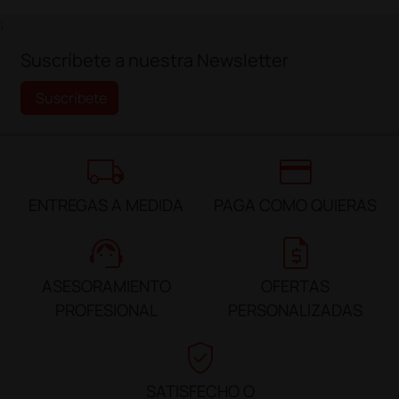
;
Suscríbete a nuestra Newsletter
Suscríbete
local_shipping
credit_card
ENTREGAS A MEDIDA
PAGA COMO QUIERAS
support_agent
request_quote
ASESORAMIENTO
OFERTAS
PROFESIONAL
PERSONALIZADAS
verified_user
SATISFECHO O