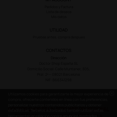
Pedidos y Factura
Lista de deseos
Mis datos
UTILIDAD
Pruebas antes, compra despues
CONTACTOS
Dirección
Doctor Shop España SL
Domicilio Social: Calle Muntaner, 305,
Pral. 2ª – 08021 Barcelona
NIF: B66341298
cancel
Utilizamos cookies para garantizarte la mejor experiencia de
compra, ofrecerte contenidos en línea con tus preferencias,
personalizar nuestros contenidos publicitarios y obtener
DOCTOR SHOP ES UN SITIO WEB PROFESIONAL
estadísticas. Terceros autorizados también utilizan estas
DEDICADO A LA PROFESIÓN MÉDICA Y LA
herramientas en relación con los anuncios mostrados.