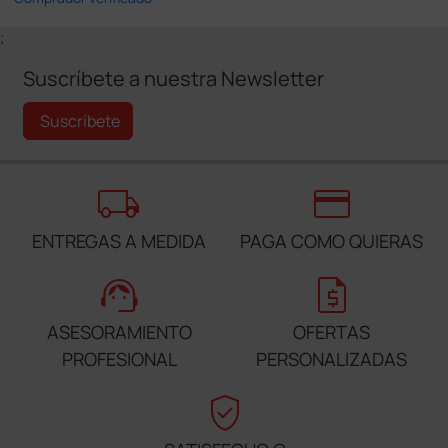
;
Suscríbete a nuestra Newsletter
Suscríbete
local_shipping
credit_card
ENTREGAS A MEDIDA
PAGA COMO QUIERAS
support_agent
request_quote
ASESORAMIENTO
OFERTAS
PROFESIONAL
PERSONALIZADAS
verified_user