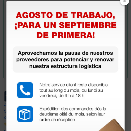
×
información?
Envía ahora mismo tu pregunta a los colegas que ya
han adquirido este producto.
Envía tu pregunta
4,4
/5
597
opiniones