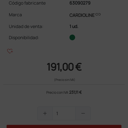
Código fabricante
63090279
link
Marca
CARDIOLINE
Unidad de venta
:
1 ud.
Disponibilidad:
heart_plus
191,00 €
(Precio sin IVA)
231,11 €
Precio con IVA
add
remove