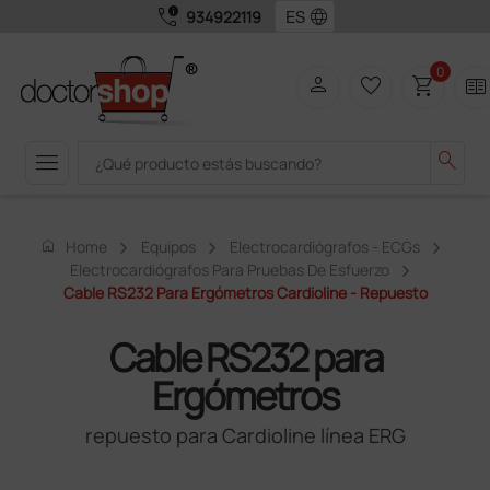
call_quality
language
934922119
0
person
favorite_border
shopping_cart
two_pager
menu
search
home
Home
Equipos
Electrocardiógrafos - ECGs
Electrocardiógrafos Para Pruebas De Esfuerzo
Cable RS232 Para Ergómetros Cardioline - Repuesto
Cable RS232 para
Ergómetros
repuesto para Cardioline línea ERG