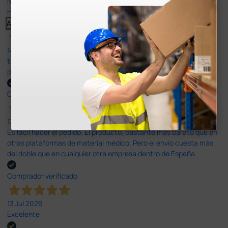
Nuestras reseñas de 4 y 5 estrellas.
Haga clic aquí para leerlos todos >
Anterior
Siguiente
14 Jul 2026
todo correcto. podria señalar que un poco caro los portes y el
plazo de entrega se alarga.
Comprador verificado
13 Jul 2026
Es fácil hacer el pedido. El producto, bastante mas barato que en
otras plataformas de material médico. Pero el envío cuesta más
del doble que en cualquier otra empresa dentro de España.
Comprador verificado
13 Jul 2026
Excelente