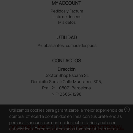
MY ACCOUNT
Pedidos y Factura
Lista de deseos
Mis datos
UTILIDAD
Pruebas antes, compra despues
CONTACTOS
Dirección
Doctor Shop España SL
Domicilio Social: Calle Muntaner, 305,
Pral. 2ª – 08021 Barcelona
NIF: B66341298
cancel
Utilizamos cookies para garantizarte la mejor experiencia de
compra, ofrecerte contenidos en línea con tus preferencias,
personalizar nuestros contenidos publicitarios y obtener
DOCTOR SHOP ES UN SITIO WEB PROFESIONAL
estadísticas. Terceros autorizados también utilizan estas