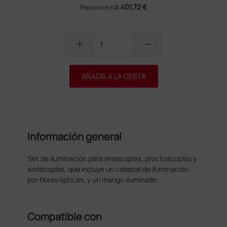
401,72 €
Precio con IVA
add
remove
AÑADIR A LA CESTA
Información general
Set de iluminación para anoscopías, proctoscopías y
anoscopías, que incluye un cabezal de iluminación
por fibras ópticas, y un mango iluminado.
Compatible con