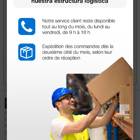
información?
Envía ahora mismo tu pregunta a los colegas que ya
han adquirido este producto.
Envía tu pregunta
4,4
/5
597
opiniones