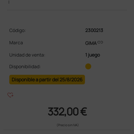
|
Código:
2300213
link
Marca
GIMA
Unidad de venta
:
1 juego
Disponibilidad:
Disponible a partir del 25/8/2026
heart_plus
332,00 €
(Precio sin IVA)