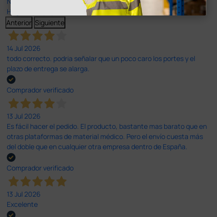
Nuestras reseñas de 4 y 5 estrellas.
Haga clic aquí para leerlos todos >
Anterior
Siguiente
14 Jul 2026
todo correcto. podria señalar que un poco caro los portes y el
plazo de entrega se alarga.
Comprador verificado
13 Jul 2026
Es fácil hacer el pedido. El producto, bastante mas barato que en
otras plataformas de material médico. Pero el envío cuesta más
del doble que en cualquier otra empresa dentro de España.
Comprador verificado
13 Jul 2026
Excelente