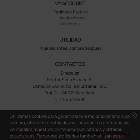
MY ACCOUNT
Pedidos y Factura
Lista de deseos
Mis datos
UTILIDAD
Pruebas antes, compra despues
CONTACTOS
Dirección
Doctor Shop España SL
Domicilio Social: Calle Muntaner, 305,
Pral. 2ª – 08021 Barcelona
NIF: B66341298
cancel
Utilizamos cookies para garantizarte la mejor experiencia de
compra, ofrecerte contenidos en línea con tus preferencias,
personalizar nuestros contenidos publicitarios y obtener
DOCTOR SHOP ES UN SITIO WEB PROFESIONAL
estadísticas. Terceros autorizados también utilizan estas