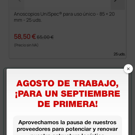
Anoscopios UniSpec® para uso único - 85 × 20
mm - 25 uds.
58,50 €
65,00 €
(Precio sin IVA)
25 uds.
×
Pregúntale a un colega
¿Todavía tienes alguna duda? ¿Necesitas más