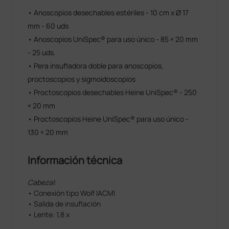
• Anoscopios desechables estériles - 10 cm x Ø 17
mm - 60 uds
• Anoscopios UniSpec® para uso único - 85 × 20 mm
- 25 uds.
• Pera insufladora doble para anoscopios,
proctoscopios y sigmoidoscopios
• Proctoscopios desechables Heine UniSpec® - 250
× 20 mm
• Proctoscopios Heine UniSpec® para uso único -
130 × 20 mm
Información técnica
Cabezal
:
• Conexión tipo Wolf IACMI
• Salida de insuflación
• Lente: 1,8 x