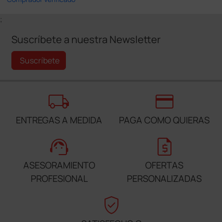
;
Suscríbete a nuestra Newsletter
Suscríbete
local_shipping
credit_card
ENTREGAS A MEDIDA
PAGA COMO QUIERAS
support_agent
request_quote
ASESORAMIENTO
OFERTAS
PROFESIONAL
PERSONALIZADAS
verified_user