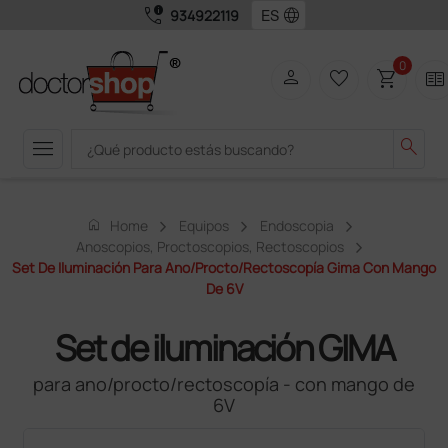
call_quality
language
934922119
0
person
favorite_border
shopping_cart
two_pager
menu
search
home
Home
Equipos
Endoscopia
Anoscopios, Proctoscopios, Rectoscopios
Set De Iluminación Para Ano/procto/rectoscopía Gima Con Mango
De 6V
Set de iluminación GIMA
para ano/procto/rectoscopía - con mango de
6V