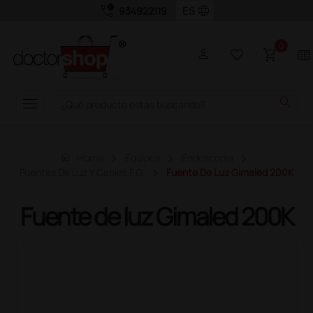
call_quality
language
934922119
0
person
favorite_border
shopping_cart
two_pager
menu
search
home
Home
Equipos
Endoscopia
Fuentes De Luz Y Cables F.O.
Fuente De Luz Gimaled 200K
Fuente de luz Gimaled 200K