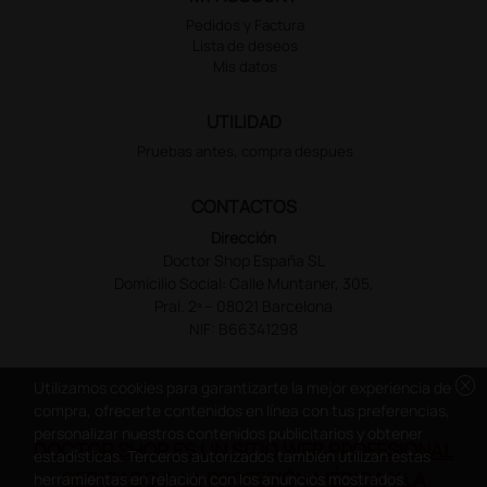
Pedidos y Factura
Lista de deseos
Mis datos
UTILIDAD
Pruebas antes, compra despues
CONTACTOS
Dirección
Doctor Shop España SL
Domicilio Social: Calle Muntaner, 305,
Pral. 2ª – 08021 Barcelona
NIF: B66341298
cancel
Utilizamos cookies para garantizarte la mejor experiencia de
compra, ofrecerte contenidos en línea con tus preferencias,
personalizar nuestros contenidos publicitarios y obtener
DOCTOR SHOP ES UN SITIO WEB PROFESIONAL
estadísticas. Terceros autorizados también utilizan estas
DEDICADO A LA PROFESIÓN MÉDICA Y LA
herramientas en relación con los anuncios mostrados.