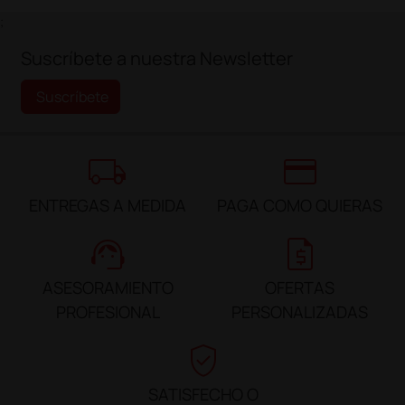
;
Suscríbete a nuestra Newsletter
Suscríbete
local_shipping
credit_card
ENTREGAS A MEDIDA
PAGA COMO QUIERAS
support_agent
request_quote
ASESORAMIENTO
OFERTAS
PROFESIONAL
PERSONALIZADAS
verified_user
SATISFECHO O