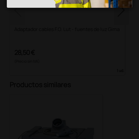
Adaptador cables F.O. Lut - fuentes de luz Gima
28,50 €
(Precio sin IVA)
1 ud.
Productos similares