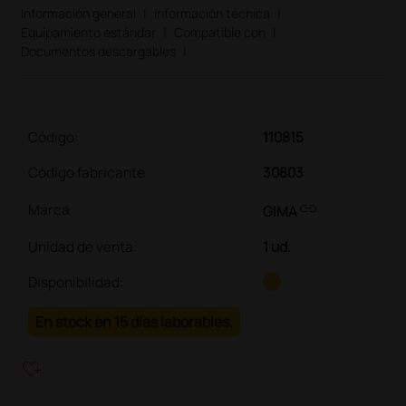
Información general
|
Información técnica
|
Equipamiento estándar
|
Compatible con
|
Documentos descargables
|
Código:
110815
Código fabricante
30803
link
Marca
GIMA
Unidad de venta
:
1 ud.
Disponibilidad:
En stock en 15 días laborables.
heart_plus