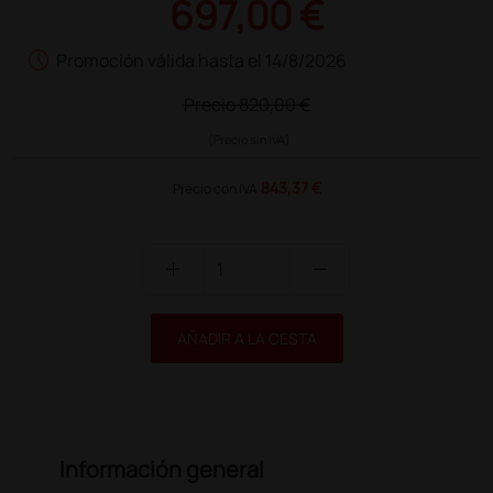
697,00 €
schedule
Promoción válida hasta el 14/8/2026
Precio
820,00 €
(Precio sin IVA)
843,37 €
Precio con IVA
add
remove
AÑADIR A LA CESTA
Información general