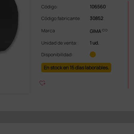
Código:
106560
Código fabricante
30852
link
Marca
GIMA
Unidad de venta
:
1 ud.
Disponibilidad:
En stock en 15 días laborables.
heart_plus