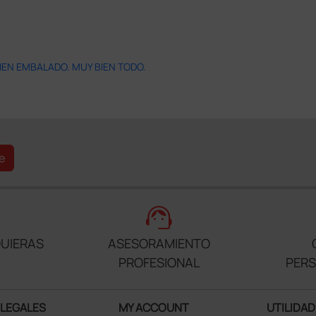
IEN EMBALADO. MUY BIEN TODO.
e
support_agent
UIERAS
ASESORAMIENTO
PROFESIONAL
PER
 LEGALES
MY ACCOUNT
UTILIDAD