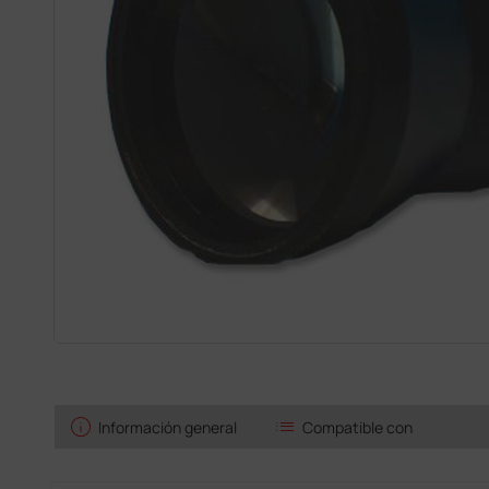
info
list
Información general
Compatible con