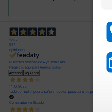
4,4
/5
597
opiniones
Nuestras reseñas de 4 y 5 estrellas.
Haga clic aquí para leerlos todos >
Anterior
Siguiente
14 Jul 2026
todo correcto. podria señalar que un poco caro los portes y el pl
Comprador verificado