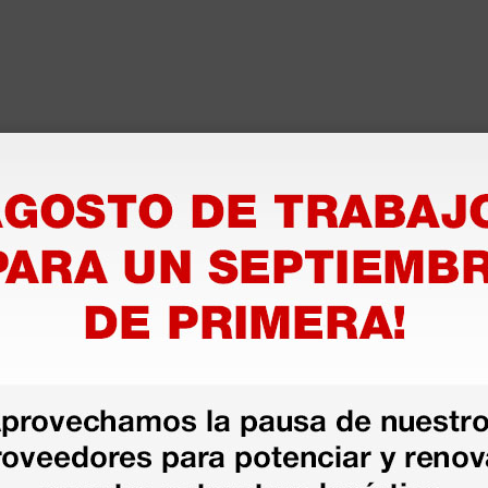
as más
legas que ya