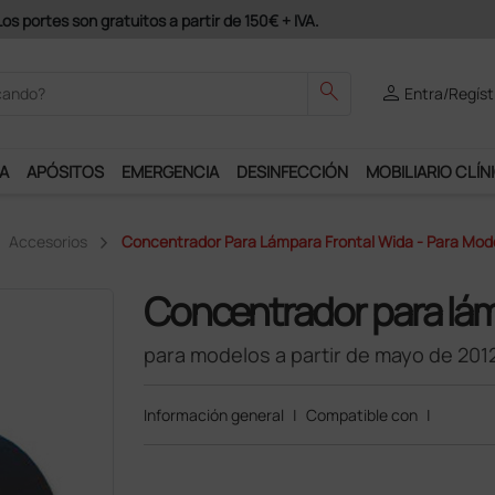
s portes son gratuitos a partir de 150€ + IVA.
search
person
Entra/Regíst
A
APÓSITOS
EMERGENCIA
DESINFECCIÓN
MOBILIARIO CLÍN
Accesorios
Concentrador Para Lámpara Frontal Wida - Para Mode
Concentrador para lám
para modelos a partir de mayo de 201
Información general
|
Compatible con
|