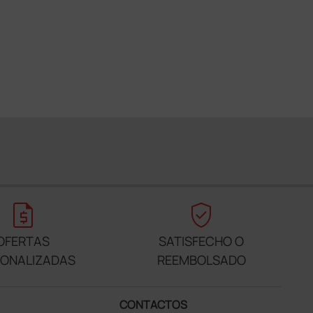
request_quote
verified_user
OFERTAS
SATISFECHO O
SONALIZADAS
REEMBOLSADO
CONTACTOS