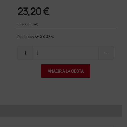
23,20 €
(Precio sin IVA)
28,07 €
Precio con IVA
add
remove
AÑADIR A LA CESTA