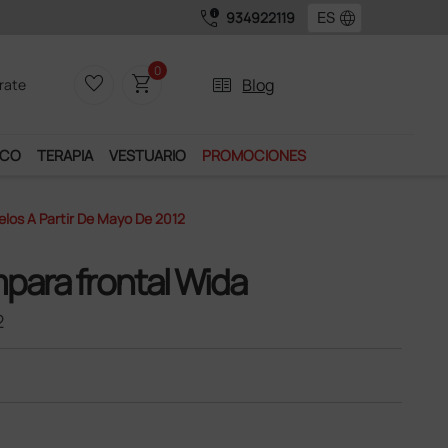
call_quality
language
934922119
0
favorite_border
shopping_cart
two_pager
Blog
rate
ICO
TERAPIA
VESTUARIO
PROMOCIONES
los A Partir De Mayo De 2012
para frontal Wida
2