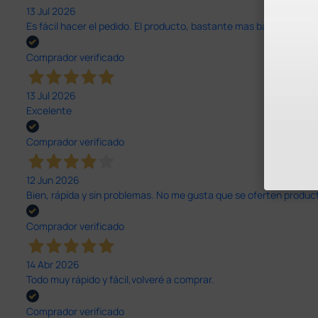
13 Jul 2026
Es fácil hacer el pedido. El producto, bastante mas barato que 
Comprador verificado
13 Jul 2026
Excelente
Comprador verificado
12 Jun 2026
Bien, rápida y sin problemas. No me gusta que se oferten productos
Comprador verificado
14 Abr 2026
Todo muy rápido y fácil,volveré a comprar.
Comprador verificado