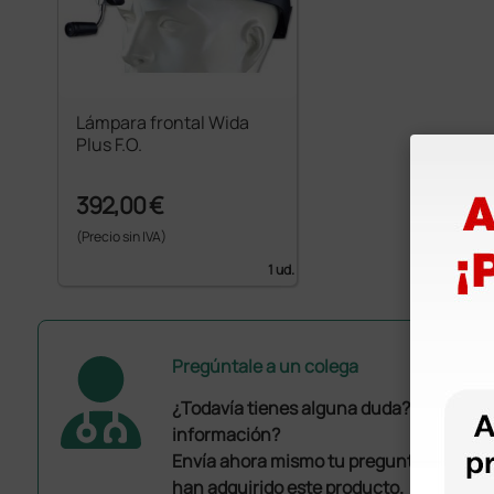
Lámpara frontal Wida
Plus F.O.
392,00 €
(Precio sin IVA)
1 ud.
Pregúntale a un colega
¿Todavía tienes alguna duda? ¿Necesit
información?
Envía ahora mismo tu pregunta a los co
han adquirido este producto.