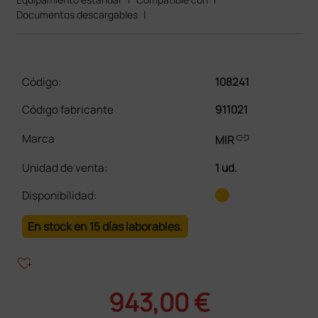
Documentos descargables
|
Código:
108241
Código fabricante
911021
link
Marca
MIR
Unidad de venta
:
1 ud.
Disponibilidad:
En stock en 15 días laborables.
heart_plus
943,00 €