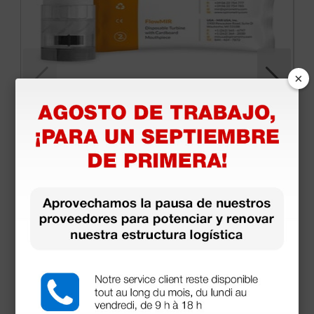
×
Turbinas monopaciente MIR FlowMir - con
boquilla integrada - 60 uds.
142,50 €
150,00 €
(Precio sin IVA)
60 uds.
Productos similares