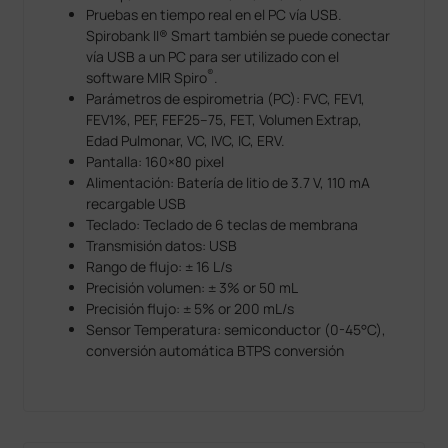
Pruebas en tiempo real en el PC vía USB.
Spirobank II® Smart también se puede conectar
vía USB a un PC para ser utilizado con el
®
software MIR Spiro
.
Parámetros de espirometria (PC): FVC, FEV1,
FEV1%, PEF, FEF25–75, FET, Volumen Extrap,
Edad Pulmonar, VC, IVC, IC, ERV.
Pantalla: 160×80 pixel
Alimentación: Batería de litio de 3.7 V, 110 mA
recargable USB
Teclado: Teclado de 6 teclas de membrana
Transmisión datos: USB
Rango de flujo: ± 16 L/s
Precisión volumen: ± 3% or 50 mL
Precisión flujo: ± 5% or 200 mL/s
Sensor Temperatura: semiconductor (0-45°C),
conversión automática BTPS conversión