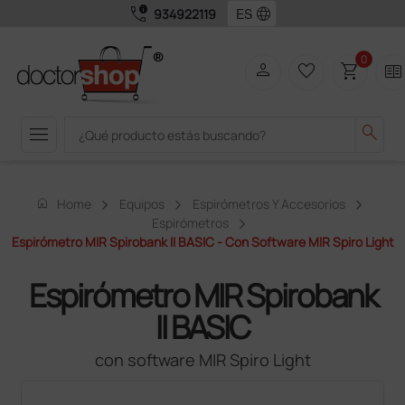
call_quality
language
934922119
0
person
favorite_border
shopping_cart
two_pager
menu
search
home
Home
Equipos
Espirómetros Y Accesorios
Espirómetros
Espirómetro MIR Spirobank II BASIC - Con Software MIR Spiro Light
Espirómetro MIR Spirobank
II BASIC
con software MIR Spiro Light