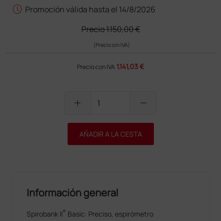
schedule
Promoción válida hasta el 14/8/2026
Precio
1.150,00 €
(Precio sin IVA)
1.141,03 €
Precio con IVA
add
remove
AÑADIR A LA CESTA
Información general
®
Spirobank II
Basic: Preciso, espirómetro