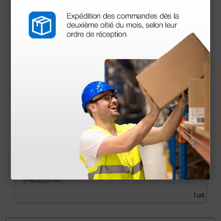
Espirómetro MIR Spirobank II® SMART con
turbina reutilizable
1.177,80 €
1.510,00 €
(Precio sin IVA)
1 ud.