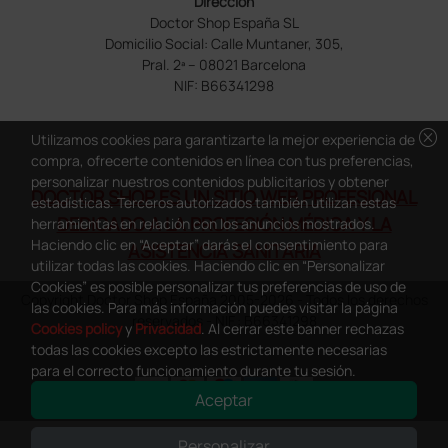
Dirección
Doctor Shop España SL
Domicilio Social: Calle Muntaner, 305,
Pral. 2ª – 08021 Barcelona
NIF: B66341298
cancel
Utilizamos cookies para garantizarte la mejor experiencia de
compra, ofrecerte contenidos en línea con tus preferencias,
personalizar nuestros contenidos publicitarios y obtener
DOCTOR SHOP ES UN SITIO WEB PROFESIONAL
estadísticas. Terceros autorizados también utilizan estas
DEDICADO A LA PROFESIÓN MÉDICA Y LA
herramientas en relación con los anuncios mostrados.
Haciendo clic en “Aceptar” darás el consentimiento para
ASISTENCIA SANITARIA
utilizar todas las cookies. Haciendo clic en “Personalizar
Cookies” es posible personalizar tus preferencias de uso de
Copyright Doctor Shop España 2005-2026 - Todos los derechos
las cookies. Para más información puedes visitar la página
reservados - NIF.: B66341298
Cookies policy
y
Privacidad
. Al cerrar este banner rechazas
todas las cookies excepto las estrictamente necesarias
para el correcto funcionamiento durante tu sesión.
Aceptar
0
This site is protected by reCAPTCHA and the Google
Privacy Policy
and
Personalizar