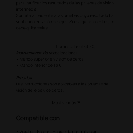
para verificar los resultados de las pruebas de visión
intermedia.
Someta al paciente a las pruebas cuyo resultado ha
verificado en visión de lejos. Si usa gafas o lentes, no
debe quitárselas.
Tras instalar el Kit 50,
Instrucciones de uso
seleccione:
• Mando superior en visión de cerca
• Mando inferior de 1 a 6
Práctica
Las instrucciones son aplicables a las pruebas de
visión de lejos y de cerca.
Anotación de respuestas
Mostrar más
En la ficha de control de visión intermedia,
marque las respuestas conforme a las indicaciones
Compatible con
de la prueba, igual que ha hecho en las pruebas de
visión de lejos y de cerca.
• Visiotest Essilor - Equipo de control visión