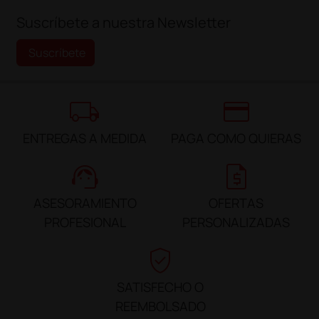
Suscríbete a nuestra Newsletter
Suscríbete
local_shipping
credit_card
ENTREGAS A MEDIDA
PAGA COMO QUIERAS
support_agent
request_quote
ASESORAMIENTO
OFERTAS
PROFESIONAL
PERSONALIZADAS
verified_user
SATISFECHO O
REEMBOLSADO