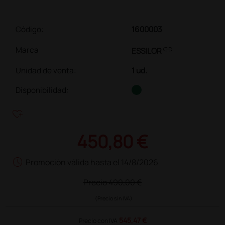
Código:
1600003
link
Marca
ESSILOR
Unidad de venta
:
1 ud.
Disponibilidad:
heart_plus
450,80 €
schedule
Promoción válida hasta el 14/8/2026
Precio
490,00 €
(Precio sin IVA)
545,47 €
Precio con IVA