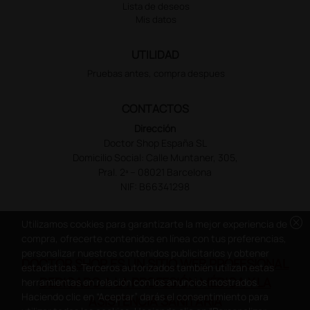
Lista de deseos
Mis datos
UTILIDAD
Pruebas antes, compra despues
CONTACTOS
Dirección
Doctor Shop España SL
Domicilio Social: Calle Muntaner, 305,
Pral. 2ª – 08021 Barcelona
NIF: B66341298
cancel
Utilizamos cookies para garantizarte la mejor experiencia de
compra, ofrecerte contenidos en línea con tus preferencias,
personalizar nuestros contenidos publicitarios y obtener
DOCTOR SHOP ES UN SITIO WEB PROFESIONAL
estadísticas. Terceros autorizados también utilizan estas
DEDICADO A LA PROFESIÓN MÉDICA Y LA
herramientas en relación con los anuncios mostrados.
Haciendo clic en “Aceptar” darás el consentimiento para
ASISTENCIA SANITARIA