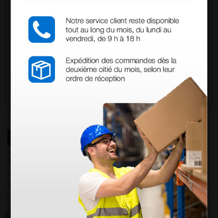
han adquirido este producto.
Envía tu pregunta
4,4
/5
597
opiniones
Nuestras reseñas de 4 y 5 estrellas.
Haga clic aquí para leerlos todos >
Anterior
Siguiente