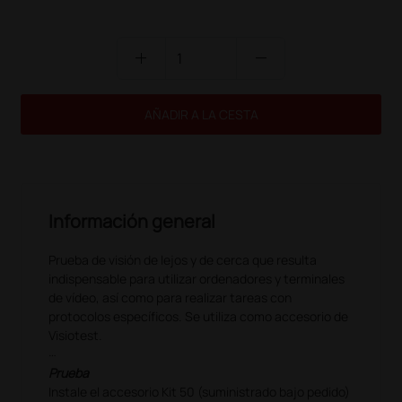
add
remove
AÑADIR A LA CESTA
Información general
Prueba de visión de lejos y de cerca que resulta
indispensable para utilizar ordenadores y terminales
de vídeo, así como para realizar tareas con
protocolos específicos. Se utiliza como accesorio de
Visiotest.
Prueba
Instale el accesorio Kit 50 (suministrado bajo pedido)