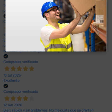
todo correcto. podria señalar que un poco caro los portes y el
plazo de entrega se alarga.
Comprador verificado
13 Jul 2026
Es fácil hacer el pedido. El producto, bastante mas barato que en
otras plataformas de material médico. Pero el envío cuesta más
del doble que en cualquier otra empresa dentro de España.
Comprador verificado
13 Jul 2026
Excelente
Comprador verificado
12 Jun 2026
Bien, rápida y sin problemas. No me gusta que se oferten