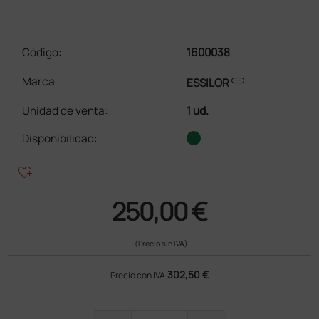
Código:
1600038
link
Marca
ESSILOR
Unidad de venta
:
1 ud.
Disponibilidad:
heart_plus
250,00 €
(Precio sin IVA)
302,50 €
Precio con IVA