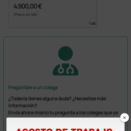
4.900,00 €
(Precio sin IVA)
1 ud.
Pregúntale a un colega
¿Todavía tienes alguna duda? ¿Necesitas más
información?
Envía ahora mismo tu pregunta a los colegas que ya
×
han adquirido este producto.