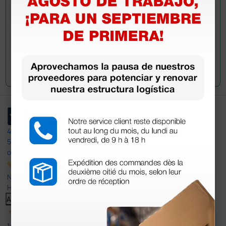
Envía tu pregunta
4,4
/5
597
opiniones
Nuestras reseñas de 4 y 5 estrellas.
Haga clic aquí para leerlos todos >
Anterior
Siguiente
14 Jul 2026