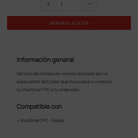
add
remove
AÑADIR A LA CESTA
Información general
Servicio de instalación remota realizado por un
especialista de Essilor que te ayudará a conectar
tu VisioSmart PC a tu ordenador.
Compatible con
• VisioSmart PC - Essilor