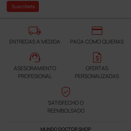
Suscríbete
local_shipping
credit_card
ENTREGAS A MEDIDA
PAGA COMO QUIERAS
support_agent
request_quote
ASESORAMIENTO
OFERTAS
PROFESIONAL
PERSONALIZADAS
verified_user
SATISFECHO O
REEMBOLSADO
MUNDO DOCTOR SHOP