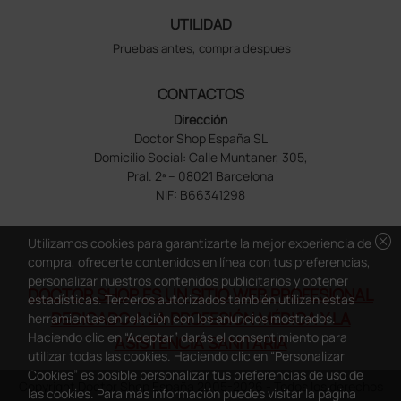
UTILIDAD
Pruebas antes, compra despues
CONTACTOS
Dirección
Doctor Shop España SL
Domicilio Social: Calle Muntaner, 305,
Pral. 2ª – 08021 Barcelona
NIF: B66341298
cancel
Utilizamos cookies para garantizarte la mejor experiencia de
compra, ofrecerte contenidos en línea con tus preferencias,
personalizar nuestros contenidos publicitarios y obtener
DOCTOR SHOP ES UN SITIO WEB PROFESIONAL
estadísticas. Terceros autorizados también utilizan estas
DEDICADO A LA PROFESIÓN MÉDICA Y LA
herramientas en relación con los anuncios mostrados.
Haciendo clic en “Aceptar” darás el consentimiento para
ASISTENCIA SANITARIA
utilizar todas las cookies. Haciendo clic en “Personalizar
Cookies” es posible personalizar tus preferencias de uso de
Copyright Doctor Shop España 2005-2026 - Todos los derechos
las cookies. Para más información puedes visitar la página