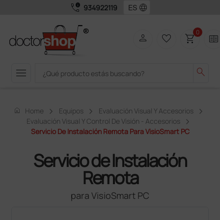
call_quality
language
934922119
0
person
favorite_border
shopping_cart
two_pager
menu
search
home
Home
Equipos
Evaluación Visual Y Accesorios
Evaluación Visual Y Control De Visión - Accesorios
Servicio De Instalación Remota Para VisioSmart PC
Servicio de Instalación
Remota
para VisioSmart PC