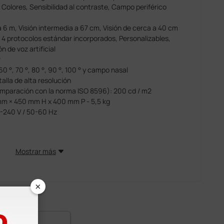
lores, Sensibilidad al contraste, Campo periférico
 6 m, Visión intermedia a 67 cm, Visión de cerca a 40 cm
protocolos estándar incorporados, Personalizables,
 de voz artificial
r
0 °, 70 °, 80 °, 90 °, 100 ° y campo nasal
alla de alta resolución
omparación con la norma ISO 8596): 200 cd / m2
mm × 450 mm H x 400 mm P - 5,5 kg
0-240 V / 50-60 Hz
Mostrar más
×