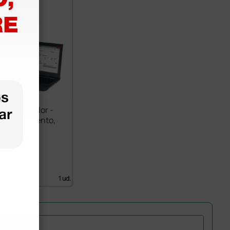
rt PC Essilor -
lumbramiento,
a y CVPV
00 €
 IVA)
1 ud.