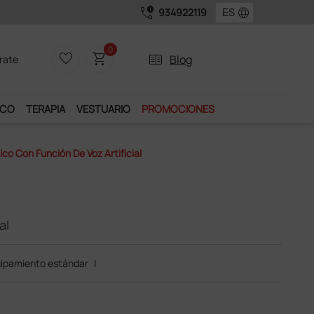
call_quality
language
934922119
0
favorite_border
shopping_cart
two_pager
Blog
rate
ICO
TERAPIA
VESTUARIO
PROMOCIONES
co Con Función De Voz Artificial
al
ipamiento estándar
|