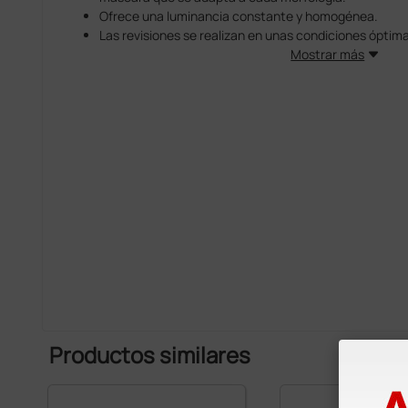
Ofrece una luminancia constante y homogénea.
Las revisiones se realizan en unas condiciones óptimas
La gama "pruebas" incluye mediciones de agudeza vis
Mostrar más
percepción de colores y contrastes y comprobaciones 
Las pruebas son programables.
La interfaz del programa permite exportar los resultado
paciente con un simple click.
Para una correcta instalación del aparato, se aconseja adqu
Remota (código 1600038)
Productos similares