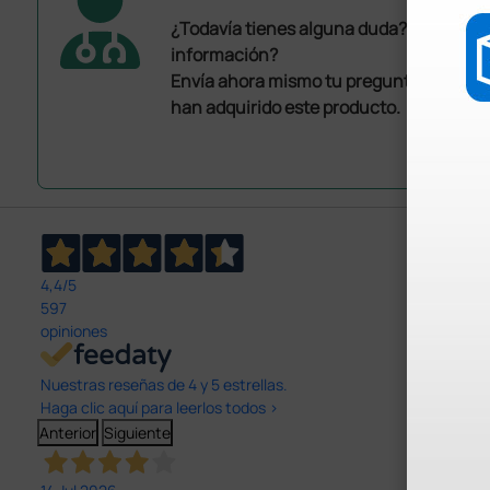
¿Todavía tienes alguna duda? ¿Necesit
información?
Envía ahora mismo tu pregunta a los co
han adquirido este producto.
4,4
/5
597
opiniones
Nuestras reseñas de 4 y 5 estrellas.
Haga clic aquí para leerlos todos >
Anterior
Siguiente