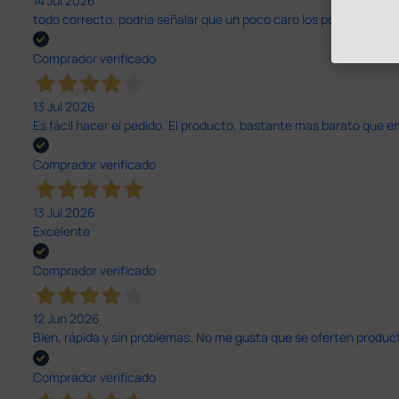
14 Jul 2026
todo correcto. podria señalar que un poco caro los portes y el pl
Comprador verificado
13 Jul 2026
Es fácil hacer el pedido. El producto, bastante mas barato que 
Comprador verificado
13 Jul 2026
Excelente
Comprador verificado
12 Jun 2026
Bien, rápida y sin problemas. No me gusta que se oferten productos
Comprador verificado