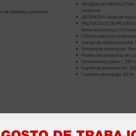
PRUEBAS NO REFRACTIVAS: Co
horizontal
 de fiabilidad y precisión.
DISTANCIAS:Visión de lejos a
ual, detección de hipermetropía,
PROTOCOLOS DE PRUEBAS: 4 
de visión binocular.
Modo automático con función
Conectividad con ordenado
s de las pruebas al historial del
Campo de visión horizontal: 6
Sistema de iluminación: Pant
irir el Servicio de Instalación
Prueba de luminancia (en c
Dimensiones y peso: L 290 
Fuente de alimentación: 10
Consumo de energía: 50 W