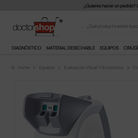
Únete al programa Ds Plus y p
DIAGNÓSTICO
MATERIAL DESECHABLE
EQUIPOS
CIRUGÍ
home
Home
Equipos
Evaluación Visual Y Accesorios
Ev