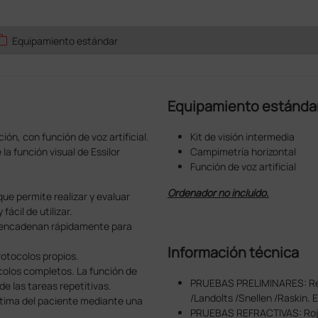
ork
Equipamiento estándar
Equipamiento estánda
ión, con función de voz artificial.
Kit de visión intermedia
 la función visual de Essilor
Campimetría horizontal
Función de voz artificial
Ordenador no incluido.
que permite realizar y evaluar
ácil de utilizar.
e encadenan rápidamente para
Información técnica
otocolos propios.
ocolos completos. La función de
PRUEBAS PRELIMINARES: Rela
 de las tareas repetitivas.
/Landolts /Snellen /Raskin.
ptima del paciente mediante una
PRUEBAS REFRACTIVAS: Rojo