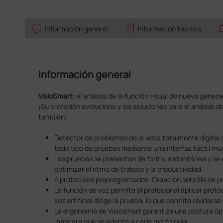
info
assignment
w
Información general
Información técnica
Información general
VisioSmart:
el análisis de la función visual de nueva generac
¡Su profesión evoluciona y las soluciones para el análisis de
también!
Detector de problemas de la vista totalmente digital 
todo tipo de pruebas mediante una interfaz táctil muy f
Las pruebas se presentan de forma instantánea y s
optimizar el ritmo de trabajo y la productividad.
4 protocolos preprogramados. Creación sencilla de pr
La función de voz permite al profesional aplicar prot
voz artificial dirige la prueba, lo que permite olvidarse
La ergonomía de Visiosmart garantiza una postura ó
máscara que se adapta a cada morfología.