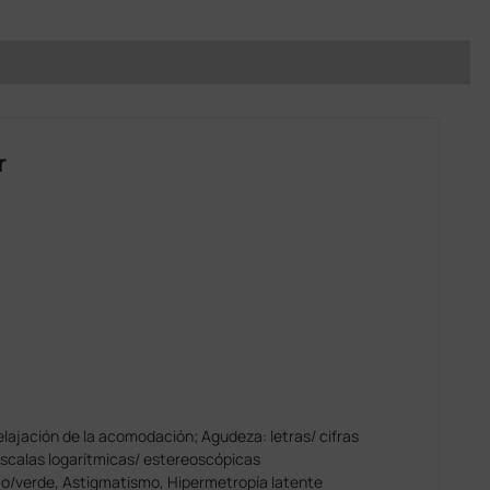
r
jación de la acomodación; Agudeza: letras/ cifras
 Escalas logarítmicas/ estereoscópicas
/verde, Astigmatismo, Hipermetropía latente