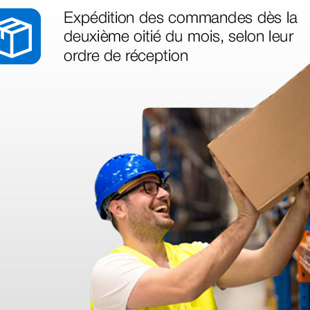
as más
legas que ya