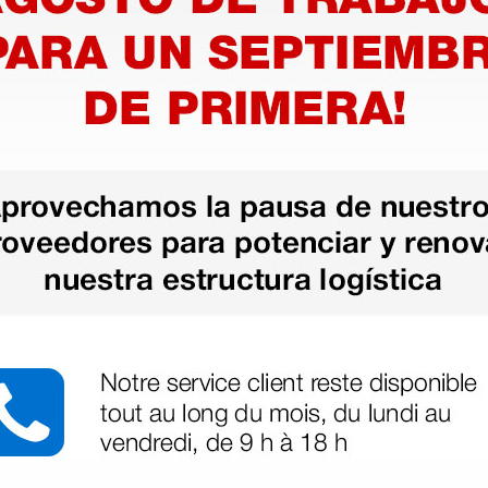
ic -
VisioSmart Elite Essilor -
VisioSma
Con Deslumbramiento,
Con Des
Mesópica y CVPV -
Mesópic
Incluye Tablet de 7"
6.774,50 €
6.150,
170,00 €
7.970,00 €
(Precio sin IVA)
(Precio sin
1 ud.
1 ud.