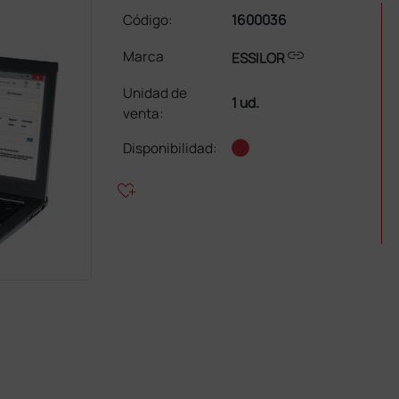
Código:
1600036
link
Marca
ESSILOR
Unidad de
1 ud.
venta
:
Disponibilidad:
heart_plus