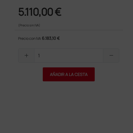
5.110,00 €
(Precio sin IVA)
6.183,10 €
Precio con IVA
add
remove
AÑADIR A LA CESTA