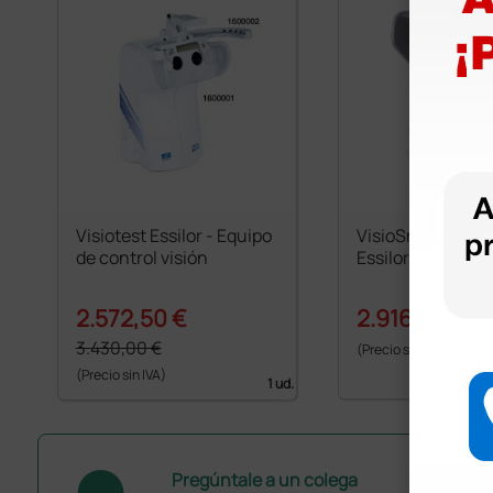
Visiotest Essilor - Equipo
VisioSmart Class
de control visión
Essilor
2.572,50 €
2.916,40 €
3.
3.430,00 €
(Precio sin IVA)
(Precio sin IVA)
1 ud.
Pregúntale a un colega