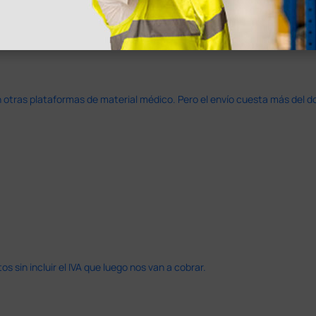
azo de entrega se alarga.
en otras plataformas de material médico. Pero el envío cuesta más del 
 sin incluir el IVA que luego nos van a cobrar.