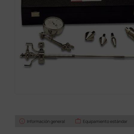
info
work
Información general
Equipamiento estándar