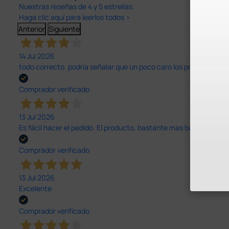
Nuestras reseñas de 4 y 5 estrellas.
Haga clic aquí para leerlos todos >
Anterior
Siguiente
14 Jul 2026
todo correcto. podria señalar que un poco caro los portes y el pl
Comprador verificado
13 Jul 2026
Es fácil hacer el pedido. El producto, bastante mas barato que 
Comprador verificado
13 Jul 2026
Excelente
Comprador verificado