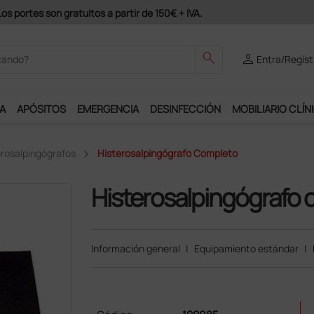
odrás disfrutar de muchos servicios exclusivos.
search
person
Entra/Regíst
A
APÓSITOS
EMERGENCIA
DESINFECCIÓN
MOBILIARIO CLÍN
erosalpingógrafos
Histerosalpingógrafo Completo
Histerosalpingógrafo 
Información general
|
Equipamiento estándar
|