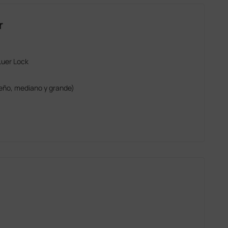
r
Luer Lock
eño, mediano y grande)