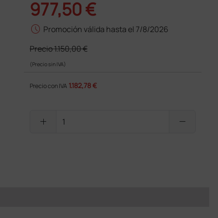
977,50 €
schedule
Promoción válida hasta el 7/8/2026
Precio
1.150,00 €
(Precio sin IVA)
1.182,78 €
Precio con IVA
add
remove
PRODUCTO NO DISPONIBLE