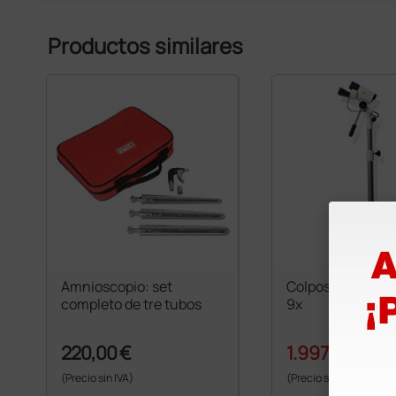
Productos similares
Amnioscopio: set
Colposcopio led A
completo de tre tubos
9x
220,00 €
1.997,60 €
2.
(Precio sin IVA)
(Precio sin IVA)