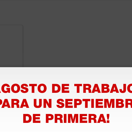
lltion -
270,00 €