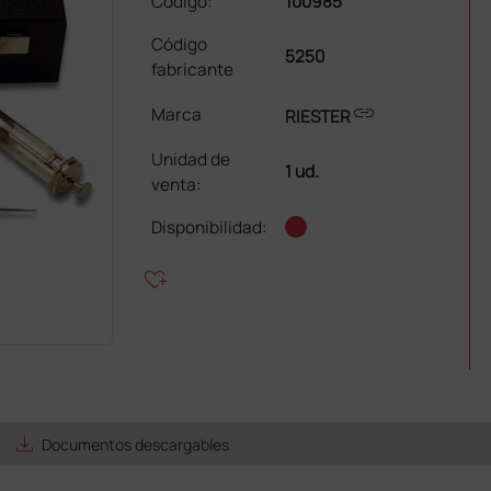
Código:
100985
Código
5250
fabricante
link
Marca
RIESTER
Unidad de
1 ud.
venta
:
Disponibilidad:
heart_plus
save_alt
Documentos descargables