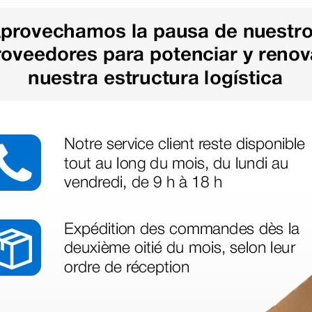
1 ud.
as más
legas que ya