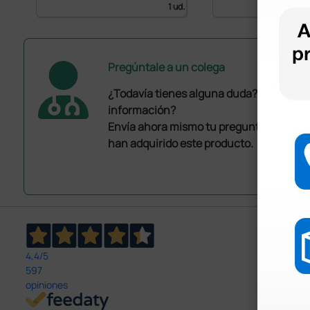
1 ud.
Pregúntale a un colega
¿Todavía tienes alguna duda? ¿Necesit
información?
Envía ahora mismo tu pregunta a los co
han adquirido este producto.
4,4
/5
597
opiniones