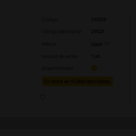
Código:
110399
Código fabricante
29521
link
Marca
GIMA
Unidad de venta
:
1 ud.
Disponibilidad:
En stock en 15 días laborables.
heart_plus