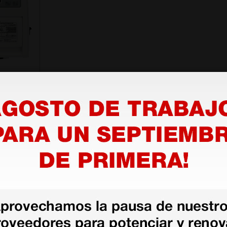
1400 -
300,00 €
1 ud.
as más