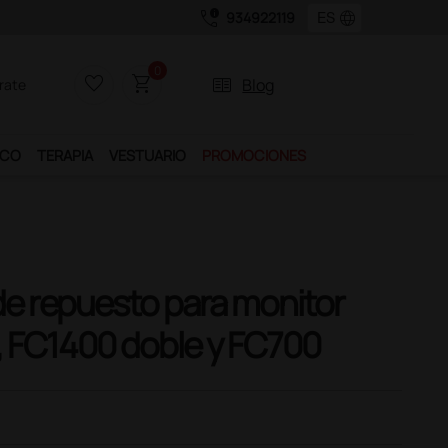
call_quality
language
934922119
Únete al programa Ds Plus y podrás d
0
favorite_border
shopping_cart
two_pager
Blog
rate
ICO
TERAPIA
VESTUARIO
PROMOCIONES
e repuesto para monitor
l, FC1400 doble y FC700