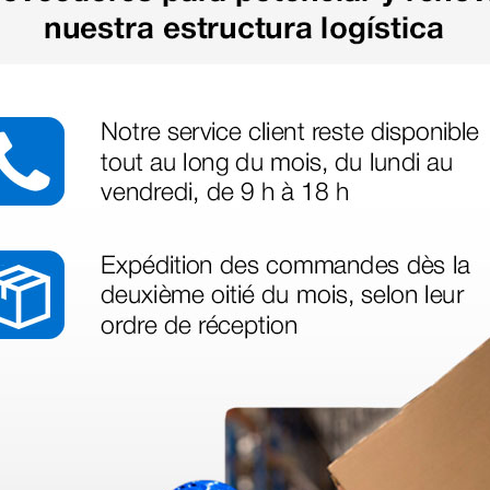
legas que ya
azo de entrega se alarga.