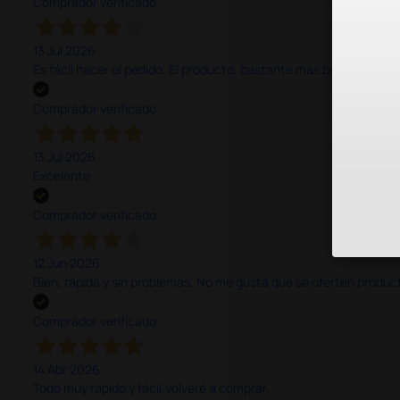
Comprador verificado
13 Jul 2026
Es fácil hacer el pedido. El producto, bastante mas barato que 
Comprador verificado
13 Jul 2026
Excelente
Comprador verificado
12 Jun 2026
Bien, rápida y sin problemas. No me gusta que se oferten productos
Comprador verificado
14 Abr 2026
Todo muy rápido y fácil,volveré a comprar.