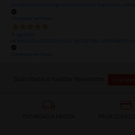
excelente en 3 días tengo el insumo en casa, buen precio y calid
Comprador verificado
13 Ago 2025
HE ENCONTRADO TODO LO QUE NECESITABA. ENVÍO RÁPIDO Y B
Comprador verificado
;
Suscríbete a nuestra Newsletter
Suscríbet
local_shipping
credit_card
ENTREGAS A MEDIDA
PAGA COMO Q