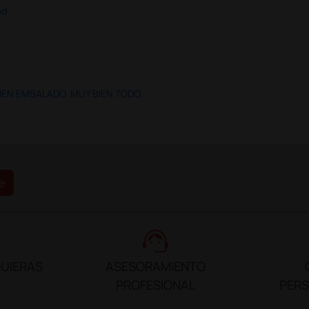
ad
IEN EMBALADO. MUY BIEN TODO.
e
support_agent
UIERAS
ASESORAMIENTO
PROFESIONAL
PER