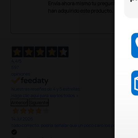
Envía ahora mismo tu pregunta a los co
han adquirido este producto.
4,4
/5
597
opiniones
Nuestras reseñas de 4 y 5 estrellas.
Haga clic aquí para leerlos todos >
Anterior
Siguiente
14 Jul 2026
todo correcto. podria señalar que un poco caro los portes y el pl