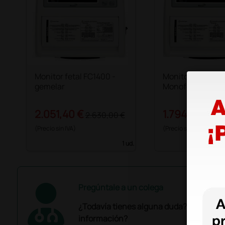
Monitor fetal FC1400 -
Monitor fetal FC
gemelar
Monofetal
2.051,40 €
1.794,00 €
2.630,00 €
2.
(Precio sin IVA)
(Precio sin IVA)
1 ud.
Pregúntale a un colega
¿Todavía tienes alguna duda? ¿Necesit
información?