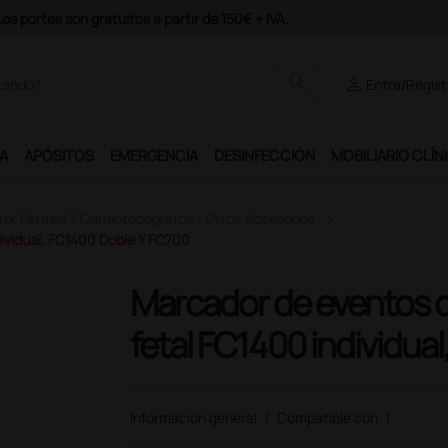
partir de 150€ + IVA.
search
person
Entra/Regíst
A
APÓSITOS
EMERGENCIA
DESINFECCIÓN
MOBILIARIO CLÍN
or Fetales Y Cardiotocografos - Otros Accesorios
ividual, FC1400 Doble Y FC700
Marcador de eventos d
fetal FC1400 individua
Información general
|
Compatible con
|