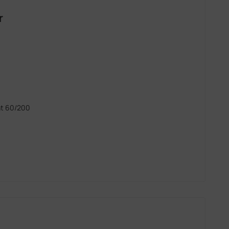
r
Int 60/200