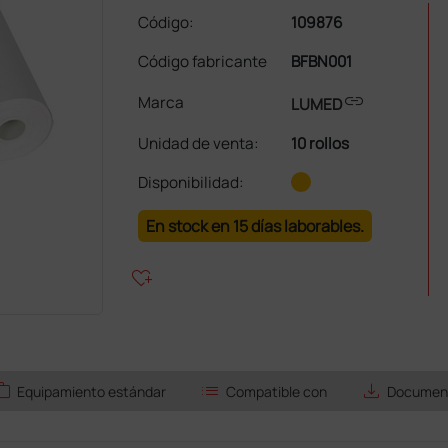
Código:
109876
Código fabricante
BFBN001
link
Marca
LUMED
Unidad de venta
:
10 rollos
Disponibilidad:
En stock en 15 días laborables.
heart_plus
ork
list
save_alt
Equipamiento estándar
Compatible con
Document