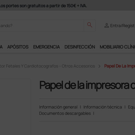
Únete al programa Ds Plus y podrás disfrutar de muchos servici
search
person
Entra/Regíst
A
APÓSITOS
EMERGENCIA
DESINFECCIÓN
MOBILIARIO CLÍN
or Fetales Y Cardiotocografos - Otros Accesorios
Papel De La Imp
Papel de la impresora 
Información general
|
Información técnica
|
Equ
Documentos descargables
|