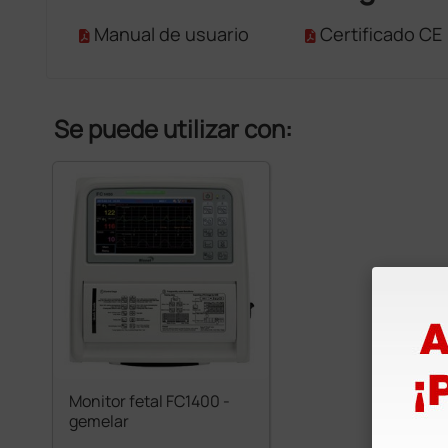
Manual de usuario
Certificado CE
Se puede utilizar con:
Monitor fetal FC1400 -
gemelar