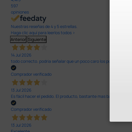
597
opiniones
Nuestras reseñas de 4 y 5 estrellas.
Haga clic aquí para leerlos todos >
Anterior
Siguiente
14 Jul 2026
todo correcto. podria señalar que un poco caro los portes y el pl
Comprador verificado
13 Jul 2026
Es fácil hacer el pedido. El producto, bastante mas barato que 
Comprador verificado
13 Jul 2026
Excelente