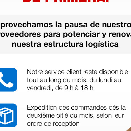
as más
legas que ya