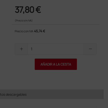
37,80 €
(Precio sin IVA)
45,74 €
Precio con IVA
add
remove
AÑADIR A LA CESTA
os descargables