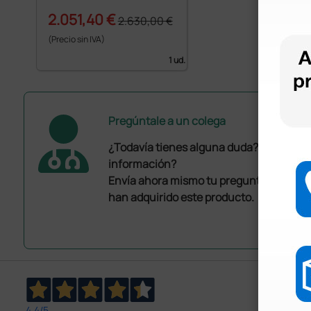
2.051,40 €
2.630,00 €
(Precio sin IVA)
1 ud.
Pregúntale a un colega
¿Todavía tienes alguna duda? ¿Necesit
información?
Envía ahora mismo tu pregunta a los co
han adquirido este producto.
4,4
/5