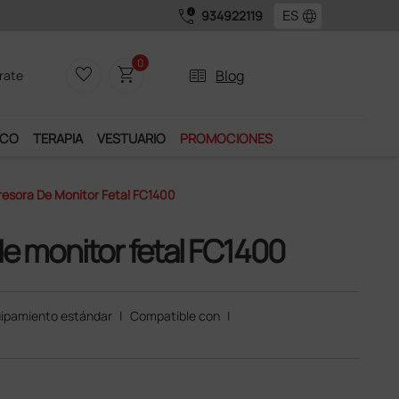
call_quality
language
934922119
os exclusivos.
0
favorite_border
shopping_cart
two_pager
Blog
rate
ICO
TERAPIA
VESTUARIO
PROMOCIONES
resora De Monitor Fetal FC1400
de monitor fetal FC1400
ipamiento estándar
|
Compatible con
|