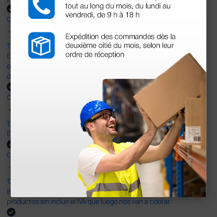
Comprador verificado
13 Jul 2026
Es fácil hacer el pedido. El producto, bastante mas barato que en
otras plataformas de material médico. Pero el envío cuesta más
del doble que en cualquier otra empresa dentro de España.
Comprador verificado
13 Jul 2026
Excelente
Comprador verificado
12 Jun 2026
Bien, rápida y sin problemas. No me gusta que se oferten
productos sin incluir el IVA que luego nos van a cobrar.