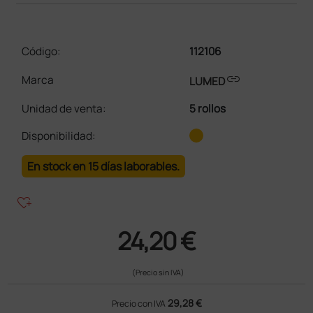
Código:
112106
link
Marca
LUMED
Unidad de venta
:
5 rollos
Disponibilidad:
En stock en 15 días laborables.
heart_plus
24,20 €
(Precio sin IVA)
29,28 €
Precio con IVA