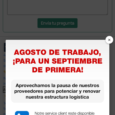
Envía tu pregunta
×
4,4
/5
597
opiniones
Nuestras reseñas de 4 y 5 estrellas.
Haga clic aquí para leerlos todos >
Anterior
Siguiente
14 Jul 2026
todo correcto. podria señalar que un poco caro los portes y el
plazo de entrega se alarga.