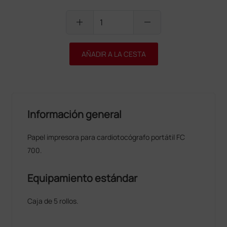
add
remove
AÑADIR A LA CESTA
Información general
Papel impresora para cardiotocógrafo portátil FC
700.
Equipamiento estándar
Caja de 5 rollos.