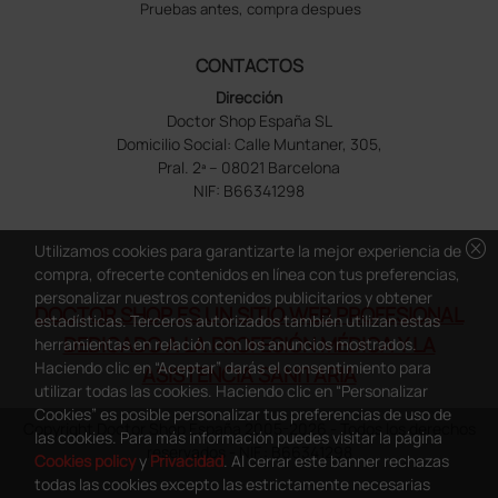
Pruebas antes, compra despues
CONTACTOS
Dirección
Doctor Shop España SL
Domicilio Social: Calle Muntaner, 305,
Pral. 2ª – 08021 Barcelona
NIF: B66341298
cancel
Utilizamos cookies para garantizarte la mejor experiencia de
compra, ofrecerte contenidos en línea con tus preferencias,
personalizar nuestros contenidos publicitarios y obtener
DOCTOR SHOP ES UN SITIO WEB PROFESIONAL
estadísticas. Terceros autorizados también utilizan estas
DEDICADO A LA PROFESIÓN MÉDICA Y LA
herramientas en relación con los anuncios mostrados.
Haciendo clic en “Aceptar” darás el consentimiento para
ASISTENCIA SANITARIA
utilizar todas las cookies. Haciendo clic en “Personalizar
Cookies” es posible personalizar tus preferencias de uso de
Copyright Doctor Shop España 2005-2026 - Todos los derechos
las cookies. Para más información puedes visitar la página
reservados - NIF.: B66341298
Cookies policy
y
Privacidad
. Al cerrar este banner rechazas
todas las cookies excepto las estrictamente necesarias