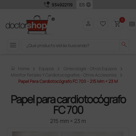
call_quality
language
934922119
0
person
favorite_border
shopping_cart
two_pager
menu
search
home
Home
Equipos
Ginecología - Otros Equipos
Monitor Fetales Y Cardiotocografos - Otros Accesorios
Papel Para Cardiotocógrafo FC 700 - 215 Mm × 23 M
Papel para cardiotocógrafo
FC 700
215 mm × 23 m