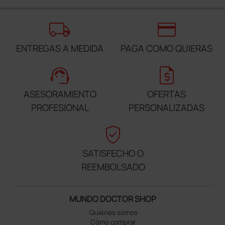
local_shipping
credit_card
ENTREGAS A MEDIDA
PAGA COMO QUIERAS
support_agent
request_quote
ASESORAMIENTO
OFERTAS
PROFESIONAL
PERSONALIZADAS
verified_user
SATISFECHO O
REEMBOLSADO
MUNDO DOCTOR SHOP
Quiénes somos
Cómo comprar