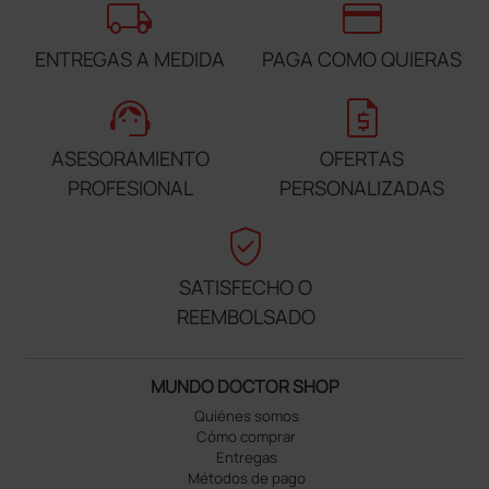
local_shipping
credit_card
ENTREGAS A MEDIDA
PAGA COMO QUIERAS
support_agent
request_quote
ASESORAMIENTO
OFERTAS
PROFESIONAL
PERSONALIZADAS
verified_user
SATISFECHO O
REEMBOLSADO
MUNDO DOCTOR SHOP
Quiénes somos
Cómo comprar
Entregas
Métodos de pago