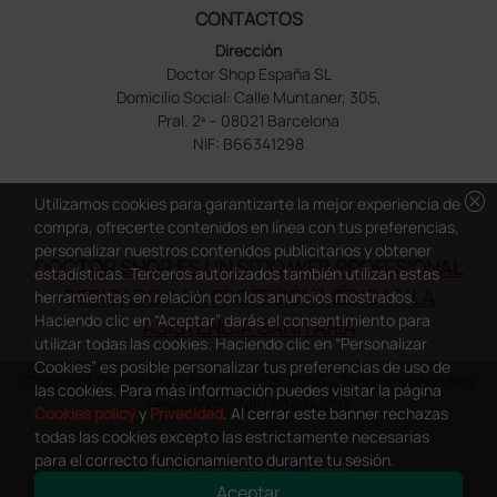
CONTACTOS
Dirección
Doctor Shop España SL
Domicilio Social: Calle Muntaner, 305,
Pral. 2ª – 08021 Barcelona
NIF: B66341298
cancel
Utilizamos cookies para garantizarte la mejor experiencia de
compra, ofrecerte contenidos en línea con tus preferencias,
personalizar nuestros contenidos publicitarios y obtener
DOCTOR SHOP ES UN SITIO WEB PROFESIONAL
estadísticas. Terceros autorizados también utilizan estas
DEDICADO A LA PROFESIÓN MÉDICA Y LA
herramientas en relación con los anuncios mostrados.
Haciendo clic en “Aceptar” darás el consentimiento para
ASISTENCIA SANITARIA
utilizar todas las cookies. Haciendo clic en “Personalizar
Cookies” es posible personalizar tus preferencias de uso de
Copyright Doctor Shop España 2005-2026 - Todos los derechos
las cookies. Para más información puedes visitar la página
reservados - NIF.: B66341298
Cookies policy
y
Privacidad
. Al cerrar este banner rechazas
todas las cookies excepto las estrictamente necesarias
para el correcto funcionamiento durante tu sesión.
Aceptar