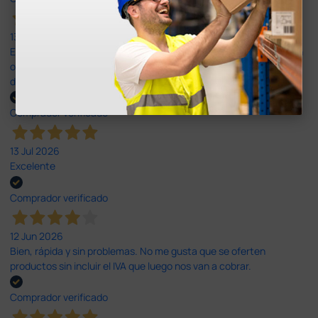
13 Jul 2026
Es fácil hacer el pedido. El producto, bastante mas barato que en
otras plataformas de material médico. Pero el envío cuesta más
del doble que en cualquier otra empresa dentro de España.
Comprador verificado
13 Jul 2026
Excelente
Comprador verificado
12 Jun 2026
Bien, rápida y sin problemas. No me gusta que se oferten
productos sin incluir el IVA que luego nos van a cobrar.
Comprador verificado