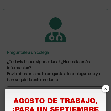
Pregúntale a un colega
¿Todavía tienes alguna duda? ¿Necesitas más
información?
Envía ahora mismo tu pregunta a los colegas que ya
han adquirido este producto.
×