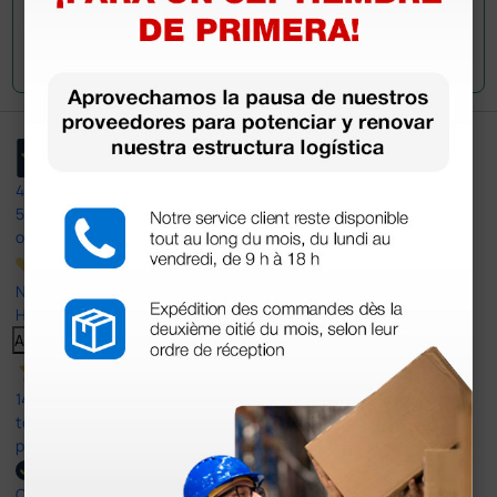
Envía tu pregunta
4,4
/5
597
opiniones
Nuestras reseñas de 4 y 5 estrellas.
Haga clic aquí para leerlos todos >
Anterior
Siguiente
14 Jul 2026
todo correcto. podria señalar que un poco caro los portes y el
plazo de entrega se alarga.
Comprador verificado