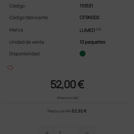
Código:
110531
Código fabricante
CFSN002
link
Marca
LUMED
Unidad de venta
:
10 paquetes
Disponibilidad:
heart_plus
52,00 €
(Precio sin IVA)
62,92 €
Precio con IVA
add
remove