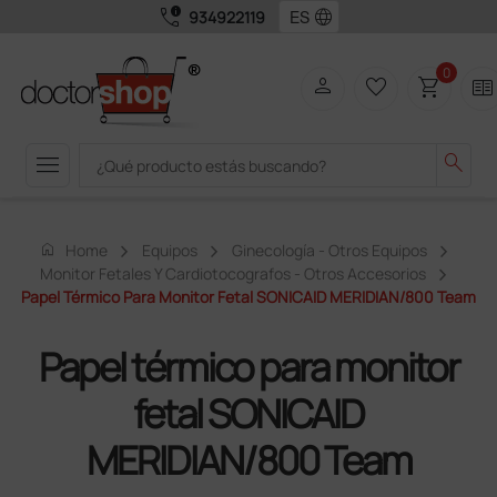
call_quality
language
934922119
0
person
favorite_border
shopping_cart
two_pager
menu
search
home
Home
Equipos
Ginecología - Otros Equipos
Monitor Fetales Y Cardiotocografos - Otros Accesorios
Papel Térmico Para Monitor Fetal SONICAID MERIDIAN/800 Team
Papel térmico para monitor
fetal SONICAID
MERIDIAN/800 Team