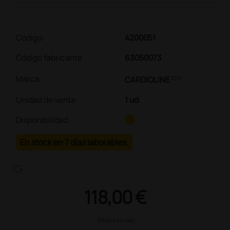
Código:
4200051
Código fabricante
63050073
link
Marca
CARDIOLINE
Unidad de venta
:
1 ud.
Disponibilidad:
En stock en 7 días laborables.
heart_plus
118,00 €
(Precio sin IVA)