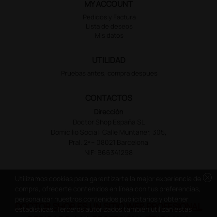
MY ACCOUNT
Pedidos y Factura
Lista de deseos
Mis datos
UTILIDAD
Pruebas antes, compra despues
CONTACTOS
Dirección
Doctor Shop España SL
Domicilio Social: Calle Muntaner, 305,
Pral. 2ª – 08021 Barcelona
NIF: B66341298
cancel
Utilizamos cookies para garantizarte la mejor experiencia de
compra, ofrecerte contenidos en línea con tus preferencias,
personalizar nuestros contenidos publicitarios y obtener
DOCTOR SHOP ES UN SITIO WEB PROFESIONAL
estadísticas. Terceros autorizados también utilizan estas