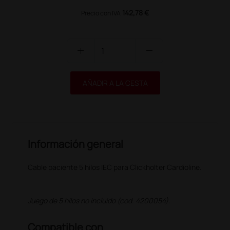
142,78 €
Precio con IVA
add
remove
AÑADIR A LA CESTA
Información general
Cable paciente 5 hilos IEC para Clickholter Cardioline.
Juego de 5 hilos no incluido
(cod. 4200054)
.
Compatible con