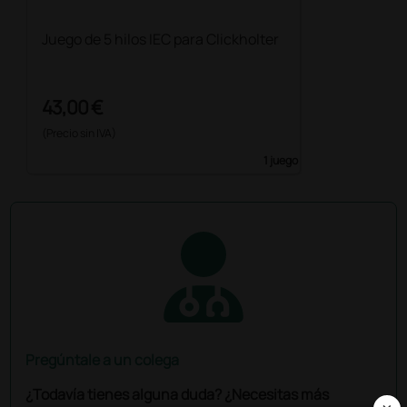
Juego de 5 hilos IEC para Clickholter
43,00 €
(Precio sin IVA)
1 juego
Pregúntale a un colega
¿Todavía tienes alguna duda? ¿Necesitas más