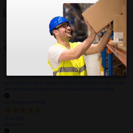
Haga clic aquí para leerlos todos >
Anterior
Siguiente
14 Jul 2026
todo correcto. podria señalar que un poco caro los portes y el
plazo de entrega se alarga.
Comprador verificado
13 Jul 2026
Es fácil hacer el pedido. El producto, bastante mas barato que en
otras plataformas de material médico. Pero el envío cuesta más
del doble que en cualquier otra empresa dentro de España.
Comprador verificado
13 Jul 2026
Excelente