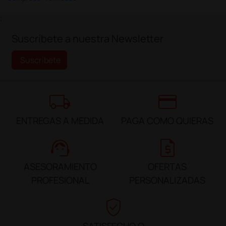
;
Suscríbete a nuestra Newsletter
Suscríbete
local_shipping
credit_card
ENTREGAS A MEDIDA
PAGA COMO QUIERAS
support_agent
request_quote
ASESORAMIENTO
OFERTAS
PROFESIONAL
PERSONALIZADAS
verified_user
SATISFECHO O