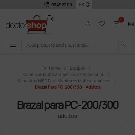
call_quality
language
934922119
0
person
favorite_border
shopping_cart
two_pager
menu
search
home
Home
Equipos
Monitores Multiparamétricos Y Accesorios
Manguitos NIBP Para Monitores Multiparamétros
Brazal Para PC-200/300 - Adultos
Brazal para PC-200/300
adultos