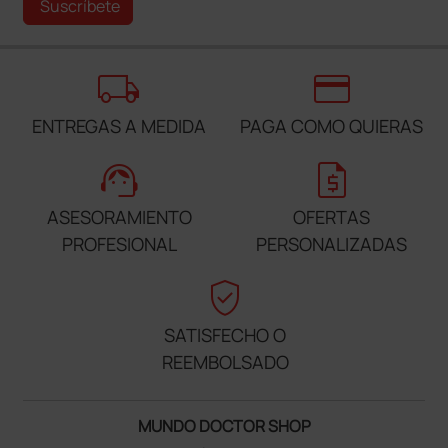
Suscríbete
local_shipping
credit_card
ENTREGAS A MEDIDA
PAGA COMO QUIERAS
support_agent
request_quote
ASESORAMIENTO
OFERTAS
PROFESIONAL
PERSONALIZADAS
verified_user
SATISFECHO O
REEMBOLSADO
MUNDO DOCTOR SHOP