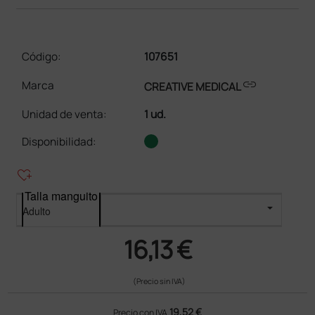
Código:
107651
link
Marca
CREATIVE MEDICAL
Unidad de venta
:
1 ud.
Disponibilidad:
heart_plus
Talla manguito
16,13 €
(Precio sin IVA)
19,52 €
Precio con IVA