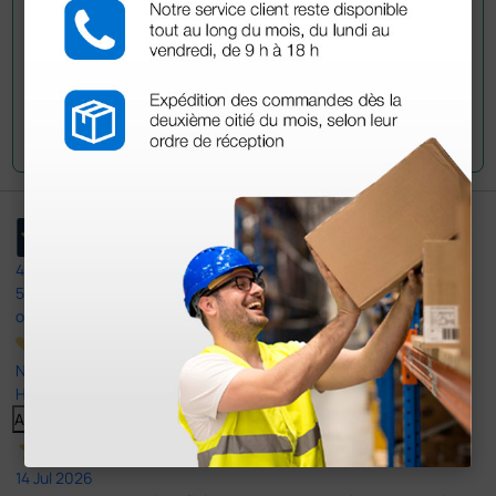
Envía tu pregunta
4,4
/5
597
opiniones
Nuestras reseñas de 4 y 5 estrellas.
Haga clic aquí para leerlos todos >
Anterior
Siguiente
14 Jul 2026