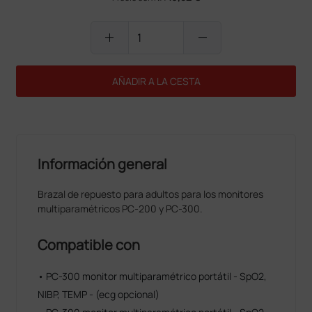
add
remove
AÑADIR A LA CESTA
Información general
Brazal de repuesto para adultos para los monitores
multiparamétricos PC-200 y PC-300.
Compatible con
• PC-300 monitor multiparamétrico portátil - SpO2,
NIBP, TEMP - (ecg opcional)