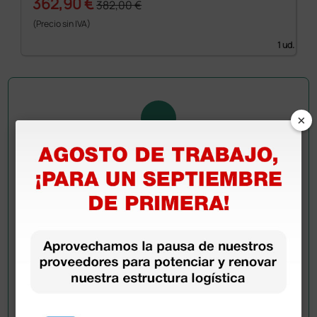
362,90 €
382,00 €
(Precio sin IVA)
1 ud.
×
Pregúntale a un colega
¿Todavía tienes alguna duda? ¿Necesitas más
información?
Envía ahora mismo tu pregunta a los colegas que ya
han adquirido este producto.