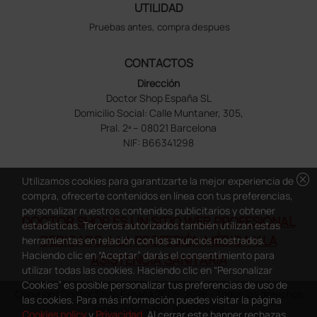
UTILIDAD
Pruebas antes, compra despues
CONTACTOS
Dirección
Doctor Shop España SL
Domicilio Social: Calle Muntaner, 305,
Pral. 2ª – 08021 Barcelona
NIF: B66341298
cancel
Utilizamos cookies para garantizarte la mejor experiencia de
compra, ofrecerte contenidos en línea con tus preferencias,
personalizar nuestros contenidos publicitarios y obtener
DOCTOR SHOP ES UN SITIO WEB PROFESIONAL
estadísticas. Terceros autorizados también utilizan estas
DEDICADO A LA PROFESIÓN MÉDICA Y LA
herramientas en relación con los anuncios mostrados.
Haciendo clic en “Aceptar” darás el consentimiento para
ASISTENCIA SANITARIA
utilizar todas las cookies. Haciendo clic en “Personalizar
Cookies” es posible personalizar tus preferencias de uso de
Copyright Doctor Shop España 2005-2026 - Todos los derechos
las cookies. Para más información puedes visitar la página
reservados - NIF.: B66341298
Cookies policy
y
Privacidad
. Al cerrar este banner rechazas