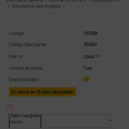
|
Documentos descargables
|
Código:
110768
Código fabricante
35050
link
Marca
GIMA
Unidad de venta
:
1 ud.
Disponibilidad:
En stock en 15 días laborables.
heart_plus
Talla manguito