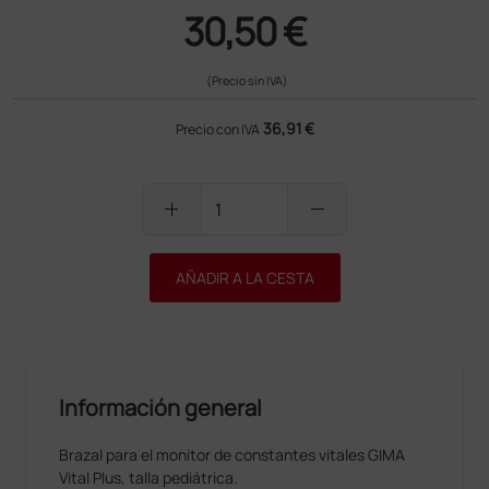
30,50 €
(Precio sin IVA)
36,91 €
Precio con IVA
add
remove
AÑADIR A LA CESTA
Información general
Brazal para el monitor de constantes vitales GIMA
Vital Plus, talla pediátrica.