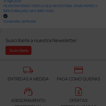
13 Ago 2025
HE ENCONTRADO TODO LO QUE NECESITABA. ENVÍO RÁPIDO Y
BIEN EMBALADO. MUY BIEN TODO.
Comprador verificado
;
Suscríbete a nuestra Newsletter
Suscríbete
local_shipping
credit_card
ENTREGAS A MEDIDA
PAGA COMO QUIERAS
support_agent
request_quote
ASESORAMIENTO
OFERTAS