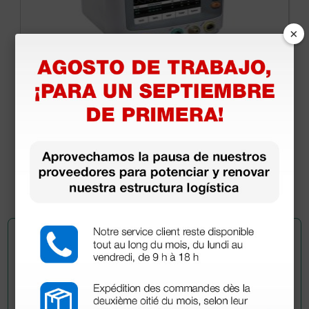
×
Monitor de constantes GIMA Vital Plus - SpO2,
NIBP, ECG, Temp
540,00 €
1.000,00 €
(Precio sin IVA)
1 ud.