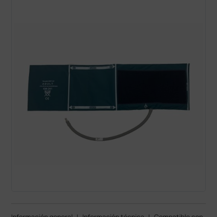
Información general
|
Información técnica
|
Compatible con