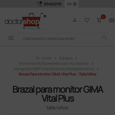
call_quality
language
934922119
0
person
favorite_border
shopping_cart
two_pager
menu
search
home
Home
Equipos
Monitores Multiparamétricos Y Accesorios
Manguitos NIBP Para Monitores Multiparamétros
Brazal Para Monitor GIMA Vital Plus - Talla Niños
Brazal para monitor GIMA
Vital Plus
talla niños