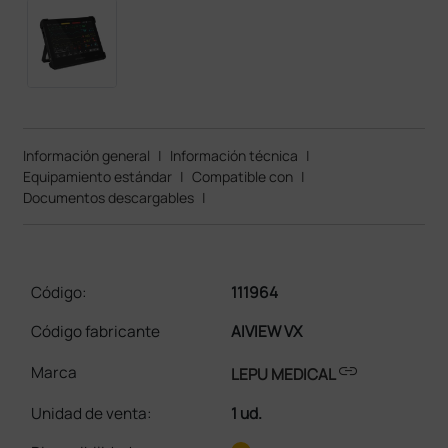
Información general
|
Información técnica
|
Equipamiento estándar
|
Compatible con
|
Documentos descargables
|
Código:
111964
Código fabricante
AIVIEW VX
link
Marca
LEPU MEDICAL
Unidad de venta
:
1 ud.