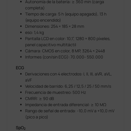
Autonomía de la batería: ≥ 360 min (carga
completa)
Tiempo de carga: 5 h (equipo apagado), 13 h
(equipo encendido)
Dimensiones: 254 × 185 × 28 mm
eso: 1,4 kg
Pantalla LCD en color: 10,1”, 1280 × 800 píxeles,
panel capacitivo multitáctil
Cámara: CMOS en color, 8 MP, 3264 × 2448
Informes (con/sin ECG): 70.000- 550.000
ECG
Derivaciones con 4 electrodos: I, II, III, aVR, aVL,
aVF
Velocidad de barrido: 6,25 / 12,5 / 25 / 50 mm/s
Frecuencia de muestreo: 500 Hz
CMRR: ≥ 90 dB
Impedancia de entrada diferencial: ≥ 10 MΩ
Rango de señal de entrada: -10,0 mV a +10,0 mV
(pico a pico)
SpO
2