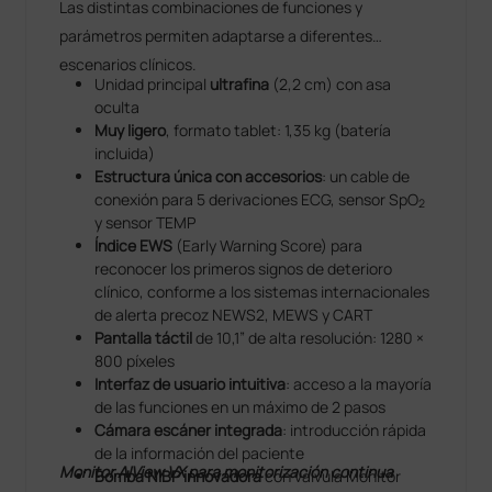
Las distintas combinaciones de funciones y
parámetros permiten adaptarse a diferentes
escenarios clínicos.
Unidad principal
ultrafina
(2,2 cm) con asa
oculta
Muy ligero
, formato tablet: 1,35 kg (batería
incluida)
Estructura única con accesorios
: un cable de
conexión para 5 derivaciones ECG, sensor SpO
2
y sensor TEMP
Índice EWS
(Early Warning Score) para
reconocer los primeros signos de deterioro
clínico, conforme a los sistemas internacionales
de alerta precoz NEWS2, MEWS y CART
Pantalla táctil
de 10,1” de alta resolución: 1280 ×
800 píxeles
Interfaz de usuario intuitiva
: acceso a la mayoría
de las funciones en un máximo de 2 pasos
Cámara escáner integrada
: introducción rápida
de la información del paciente
Monitor AIView VX para monitorización continua
Bomba NIBP innovadora
con válvula Monitor