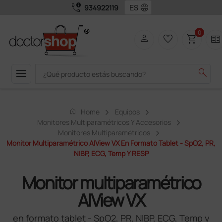
call_quality
language
934922119
0
person
favorite_border
shopping_cart
two_pager
menu
search
home
Home
Equipos
Monitores Multiparamétricos Y Accesorios
Monitores Multiparamétricos
Monitor Multiparamétrico AIView VX En Formato Tablet - SpO2, PR,
NIBP, ECG, Temp Y RESP
Monitor multiparamétrico
AIView VX
en formato tablet - SpO2, PR, NIBP, ECG, Temp y