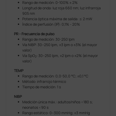
Rango de medición: 0-100% ± 2%
Longitud de onda: luz roja 660 nm; luz infrarroja
905 nm
Potencia óptica máxima de salida: ≤ 2 mW
Índice de perfusión (IP): 0,1% - 20%
PR - Frecuencia de pulso
Rango de medición: 30-250 lpm
Vía NIBP: 30–250 lpm, ±3 lpm o ±3% (el mayor
valor)
Vía SpO
: 30–250 lpm, ±2 lpm o ±2% (el mayor
2
valor)
TEMP
Rango de medición: 0,0-50,0 °C; ±0,1 °C
Método: infrarrojo térmico
Tiempo de medición: 1 s
NIBP
Medición única máx.: adultos/niños <180 s;
neonatos <90 s
Rango estático: 0–300 mmHg; ±3 mmHg