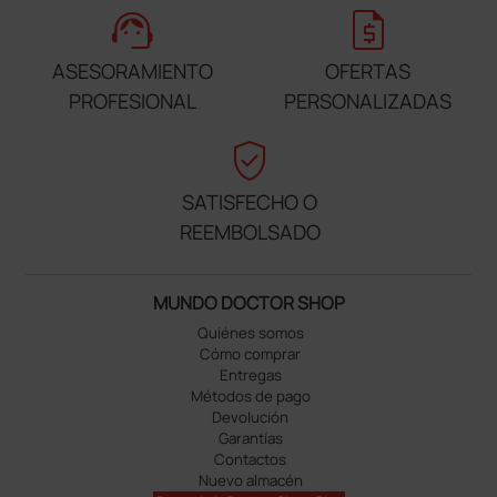
support_agent
request_quote
ASESORAMIENTO
OFERTAS
PROFESIONAL
PERSONALIZADAS
verified_user
SATISFECHO O
REEMBOLSADO
MUNDO DOCTOR SHOP
Quiénes somos
Cómo comprar
Entregas
Métodos de pago
Devolución
Garantías
Contactos
Nuevo almacén