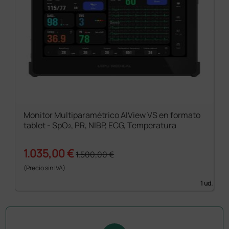
Monitor Multiparamétrico AIView VS en formato
tablet - SpO₂, PR, NIBP, ECG, Temperatura
1.035,00 €
1.500,00 €
(Precio sin IVA)
1 ud.