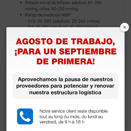
Presión inicial de inflado: adultos: 80-280
mmHg, niños: 80-210 mmHg
Rango de medición NIBP:
- SYS: 25-290 (adultos); 25-240 (niños)
×
- DIA: 10-250 (adultos); 10-200 (niños)
- MAP: 15-260 (adultos); 15-215 (niños)
RESP
Rango de medición: adultos: 0-120 rpm,
niños/neonatos: 0-150 rpm
Ganancia de la forma de onda: ×0,125 / ×0,25 /
×0,5 / ×1 / ×2 / ×4
Velocidad de la forma de onda: 50 / 25 / 12,5 /
6,25 mm/s
Mostrar más