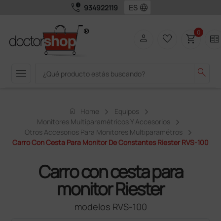
call_quality
language
934922119
0
person
favorite_border
shopping_cart
two_pager
menu
search
home
Home
Equipos
Monitores Multiparamétricos Y Accesorios
Otros Accesorios Para Monitores Multiparamétros
Carro Con Cesta Para Monitor De Constantes Riester RVS-100
Carro con cesta para
monitor Riester
modelos RVS-100