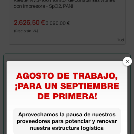
Riester RVS-100 monitor de constantes vitales
con impresora - SpO2, PANI
2.626,50 €
3.090,00 €
(Precio sin IVA)
1 ud.
×
Pregúntale a un colega
¿Todavía tienes alguna duda? ¿Necesitas más
información?
Envía ahora mismo tu pregunta a los colegas que ya