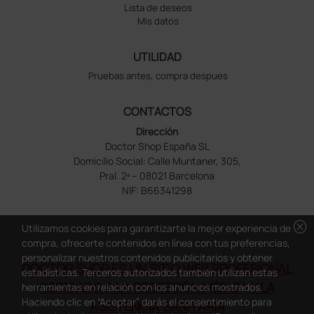
Lista de deseos
Mis datos
UTILIDAD
Pruebas antes, compra despues
CONTACTOS
Dirección
Doctor Shop España SL
Domicilio Social: Calle Muntaner, 305,
Pral. 2ª – 08021 Barcelona
NIF: B66341298
cancel
Utilizamos cookies para garantizarte la mejor experiencia de
compra, ofrecerte contenidos en línea con tus preferencias,
personalizar nuestros contenidos publicitarios y obtener
DOCTOR SHOP ES UN SITIO WEB PROFESIONAL
estadísticas. Terceros autorizados también utilizan estas
DEDICADO A LA PROFESIÓN MÉDICA Y LA
herramientas en relación con los anuncios mostrados.
Haciendo clic en “Aceptar” darás el consentimiento para
ASISTENCIA SANITARIA