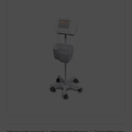
Información general
|
Información técnica
|
Compatible con