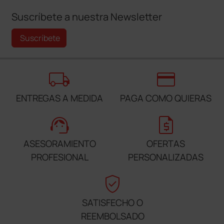
Suscríbete a nuestra Newsletter
Suscríbete
local_shipping
credit_card
ENTREGAS A MEDIDA
PAGA COMO QUIERAS
support_agent
request_quote
ASESORAMIENTO
OFERTAS
PROFESIONAL
PERSONALIZADAS
verified_user
SATISFECHO O
REEMBOLSADO