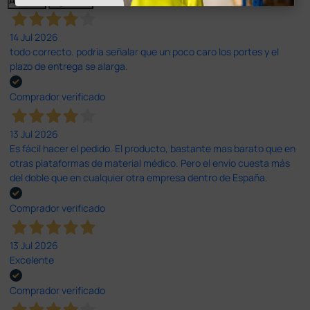
Anterior
Siguiente
14 Jul 2026
todo correcto. podria señalar que un poco caro los portes y el
plazo de entrega se alarga.
Comprador verificado
13 Jul 2026
Es fácil hacer el pedido. El producto, bastante mas barato que en
otras plataformas de material médico. Pero el envío cuesta más
del doble que en cualquier otra empresa dentro de España.
Comprador verificado
13 Jul 2026
Excelente
Comprador verificado