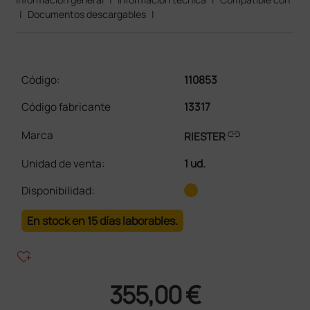
|
Documentos descargables
|
Código:
110853
Código fabricante
13317
link
Marca
RIESTER
Unidad de venta
:
1 ud.
Disponibilidad:
En stock en 15 días laborables.
heart_plus
355,00 €