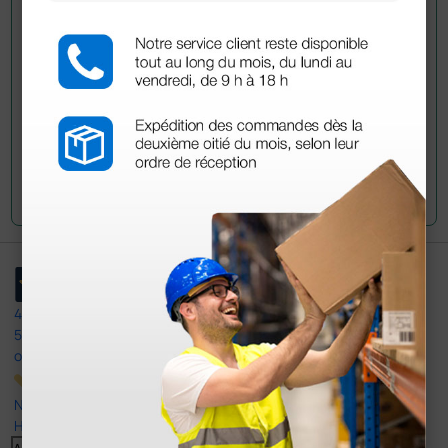
han adquirido este producto.
Envía tu pregunta
4,4
/5
597
opiniones
Nuestras reseñas de 4 y 5 estrellas.
Haga clic aquí para leerlos todos >