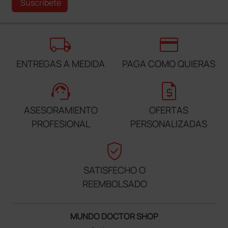
Suscríbete
local_shipping
credit_card
ENTREGAS A MEDIDA
PAGA COMO QUIERAS
support_agent
request_quote
ASESORAMIENTO
OFERTAS
PROFESIONAL
PERSONALIZADAS
verified_user
SATISFECHO O
REEMBOLSADO
MUNDO DOCTOR SHOP