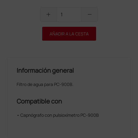
add
remove
AÑADIR A LA CESTA
Información general
Filtro de agua para PC-900B.
Compatible con
• Capnógrafo con pulsioxímetro PC-900B