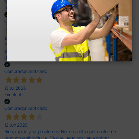
todo correcto. podria señalar que un poco caro los portes y el
plazo de entrega se alarga.
Comprador verificado
13 Jul 2026
Es fácil hacer el pedido. El producto, bastante mas barato que en
otras plataformas de material médico. Pero el envío cuesta más
del doble que en cualquier otra empresa dentro de España.
Comprador verificado
13 Jul 2026
Excelente
Comprador verificado
12 Jun 2026
Bien, rápida y sin problemas. No me gusta que se oferten
productos sin incluir el IVA que luego nos van a cobrar.