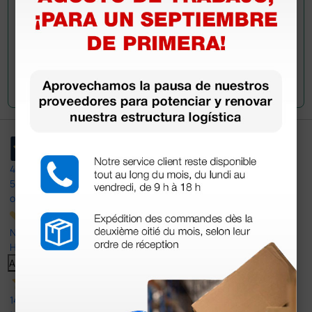
Envía tu pregunta
4,4
/5
597
opiniones
Nuestras reseñas de 4 y 5 estrellas.
Haga clic aquí para leerlos todos >
Anterior
Siguiente
14 Jul 2026