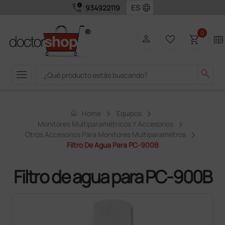
call_quality
language
934922119
0
person
favorite_border
shopping_cart
two_pager
menu
search
home
Home
Equipos
Monitores Multiparamétricos Y Accesorios
Otros Accesorios Para Monitores Multiparamétros
Filtro De Agua Para PC-900B
Filtro de agua para PC-900B