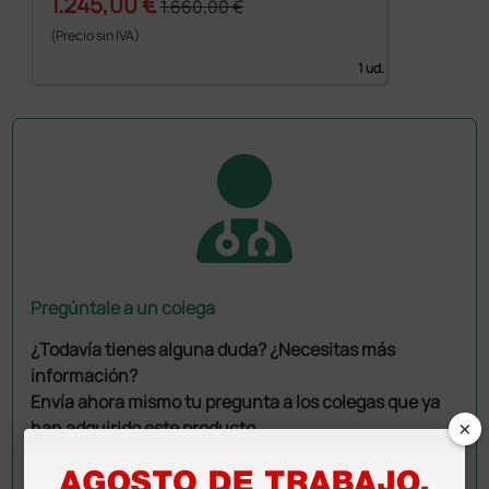
1.245,00 €
1.660,00 €
(Precio sin IVA)
1 ud.
Pregúntale a un colega
¿Todavía tienes alguna duda? ¿Necesitas más
información?
Envía ahora mismo tu pregunta a los colegas que ya
×
han adquirido este producto.