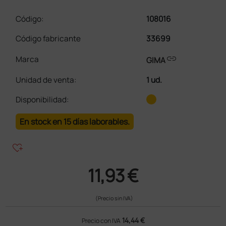
Código:
108016
Código fabricante
33699
link
Marca
GIMA
Unidad de venta
:
1 ud.
Disponibilidad:
En stock en 15 días laborables.
heart_plus
11,93 €
(Precio sin IVA)
14,44 €
Precio con IVA