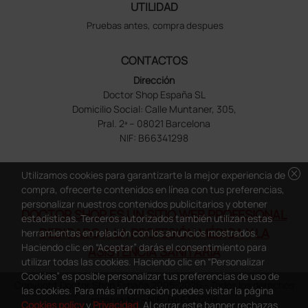
UTILIDAD
Pruebas antes, compra despues
CONTACTOS
Dirección
Doctor Shop España SL
Domicilio Social: Calle Muntaner, 305,
Pral. 2ª – 08021 Barcelona
NIF: B66341298
cancel
Utilizamos cookies para garantizarte la mejor experiencia de
compra, ofrecerte contenidos en línea con tus preferencias,
personalizar nuestros contenidos publicitarios y obtener
DOCTOR SHOP ES UN SITIO WEB PROFESIONAL
estadísticas. Terceros autorizados también utilizan estas
DEDICADO A LA PROFESIÓN MÉDICA Y LA
herramientas en relación con los anuncios mostrados.
Haciendo clic en “Aceptar” darás el consentimiento para
ASISTENCIA SANITARIA
utilizar todas las cookies. Haciendo clic en “Personalizar
Cookies” es posible personalizar tus preferencias de uso de
Copyright Doctor Shop España 2005-2026 - Todos los derechos
las cookies. Para más información puedes visitar la página
reservados - NIF.: B66341298
Cookies policy
y
Privacidad
. Al cerrar este banner rechazas