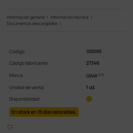
Información general
|
Información técnica
|
Documentos descargables
|
Código:
100595
Código fabricante
27346
link
Marca
GIMA
Unidad de venta
:
1 ud.
Disponibilidad:
En stock en 15 días laborables.
heart_plus