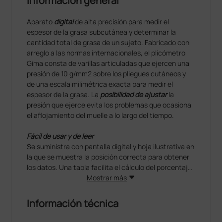
Información general
Aparato
digital
de alta precisión para medir el
espesor de la grasa subcutánea y determinar la
cantidad total de grasa de un sujeto. Fabricado con
arreglo a las normas internacionales, el plicómetro
Gima consta de varillas articuladas que ejercen una
presión de 10 g/mm2 sobre los pliegues cutáneos y
de una escala milimétrica exacta para medir el
espesor de la grasa. La
posibilidad de ajustar
la
presión que ejerce evita los problemas que ocasiona
el aflojamiento del muelle a lo largo del tiempo.
Fácil de usar y de leer
Se suministra con pantalla digital y hoja ilustrativa en
la que se muestra la posición correcta para obtener
los datos. Una tabla facilita el cálculo del porcentaje
de grasa y la valoración del estado general del
Mostrar más
paciente a partir de los datos obtenidos.
Información técnica
Diseño elegante y fácil de usar
El acabado especial de nailon evita al paciente el