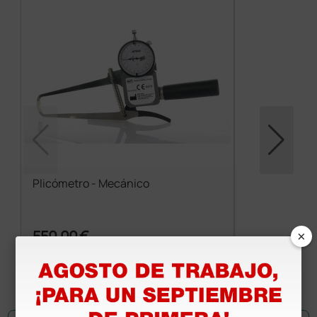
Plicómetro - Mecánico
×
550,00 €
(Precio sin IVA)
1 ud.