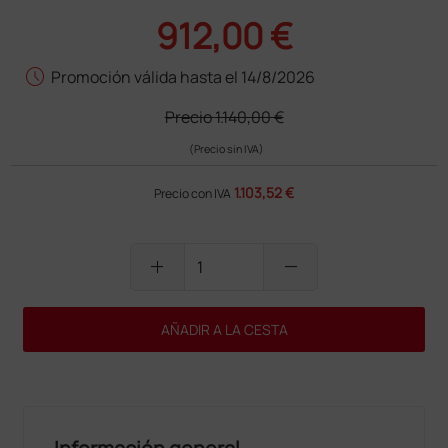
912,00 €
schedule
Promoción válida hasta el 14/8/2026
Precio
1.140,00 €
(Precio sin IVA)
1.103,52 €
Precio con IVA
add
remove
AÑADIR A LA CESTA