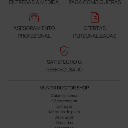
ENTREGAS A MEDIDA
PAGA COMO QUIERAS
support_agent
request_quote
ASESORAMIENTO
OFERTAS
PROFESIONAL
PERSONALIZADAS
verified_user
SATISFECHO O
REEMBOLSADO
MUNDO DOCTOR SHOP
Quiénes somos
Cómo comprar
Entregas
Métodos de pago
Devolución
Garantías
Contactos