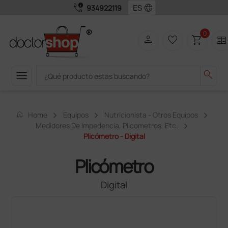
call_quality
language
934922119
0
person
favorite_border
shopping_cart
two_pager
menu
search
home
Home
Equipos
Nutricionista - Otros Equipos
Medidores De Impedencia, Plicometros, Etc.
Plicómetro - Digital
Plicómetro
Digital