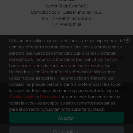
Doctor Shop España SL
Domicilio Social: Calle Muntaner, 305,
Pral. 2ª – 08021 Barcelona
NIF: B66341298
cancel
Utilizamos cookies para garantizarte la mejor experiencia de
compra, ofrecerte contenidos en línea con tus preferencias,
personalizar nuestros contenidos publicitarios y obtener
DOCTOR SHOP ES UN SITIO WEB PROFESIONAL
estadísticas. Terceros autorizados también utilizan estas
DEDICADO A LA PROFESIÓN MÉDICA Y LA
herramientas en relación con los anuncios mostrados.
Haciendo clic en “Aceptar” darás el consentimiento para
ASISTENCIA SANITARIA
utilizar todas las cookies. Haciendo clic en “Personalizar
Cookies” es posible personalizar tus preferencias de uso de
Copyright Doctor Shop España 2005-2026 - Todos los derechos
las cookies. Para más información puedes visitar la página
reservados - NIF.: B66341298
Cookies policy
y
Privacidad
. Al cerrar este banner rechazas
todas las cookies excepto las estrictamente necesarias
para el correcto funcionamiento durante tu sesión.
Aceptar
0
This site is protected by reCAPTCHA and the Google
Privacy Policy
and
Personalizar