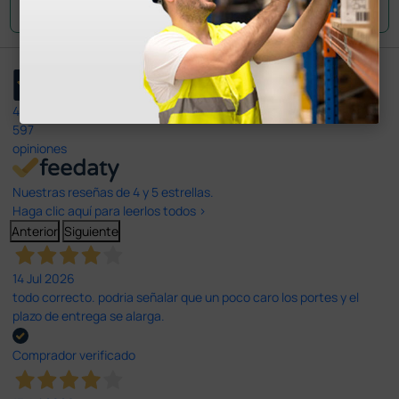
Envía tu pregunta
4,4
/5
597
opiniones
Nuestras reseñas de 4 y 5 estrellas.
Haga clic aquí para leerlos todos >
Anterior
Siguiente
14 Jul 2026
todo correcto. podria señalar que un poco caro los portes y el
plazo de entrega se alarga.
Comprador verificado