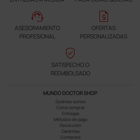
support_agent
request_quote
ASESORAMIENTO
OFERTAS
PROFESIONAL
PERSONALIZADAS
verified_user
SATISFECHO O
REEMBOLSADO
MUNDO DOCTOR SHOP
Quiénes somos
Cómo comprar
Entregas
Métodos de pago
Devolución
Garantías
Contactos