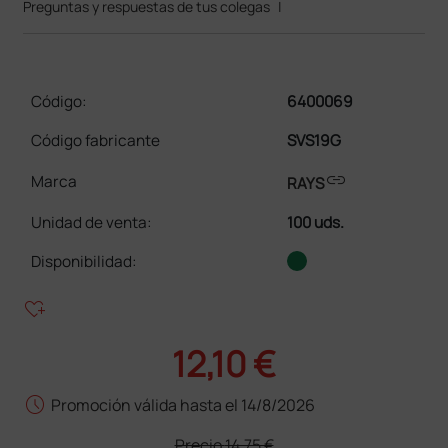
Preguntas y respuestas de tus colegas
|
Código:
6400069
Código fabricante
SVS19G
link
Marca
RAYS
Unidad de venta
:
100 uds.
Disponibilidad:
heart_plus
12,10 €
schedule
Promoción válida hasta el 14/8/2026
Precio
14,75 €