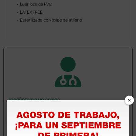
• Luer lock de PVC
• LATEX FREE
• Esterilizada con óxido de etileno
×
Pregúntale a un colega
¿Todavía tienes alguna duda? ¿Necesitas más
información?
Envía ahora mismo tu pregunta a los colegas que ya
han adquirido este producto.