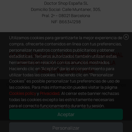
Doctor Shop España SL
Domicilio Social: Calle Muntaner, 305,
Pral. 2ª – 08021 Barcelona
NIF: B66341298
cancel
Utilizamos cookies para garantizarte la mejor experiencia de
compra, ofrecerte contenidos en línea con tus preferencias,
personalizar nuestros contenidos publicitarios y obtener
DOCTOR SHOP ES UN SITIO WEB PROFESIONAL
estadísticas. Terceros autorizados también utilizan estas
DEDICADO A LA PROFESIÓN MÉDICA Y LA
herramientas en relación con los anuncios mostrados.
Haciendo clic en “Aceptar” darás el consentimiento para
ASISTENCIA SANITARIA
utilizar todas las cookies. Haciendo clic en “Personalizar
Cookies” es posible personalizar tus preferencias de uso de
Copyright Doctor Shop España 2005-2026 - Todos los derechos
las cookies. Para más información puedes visitar la página
reservados - NIF.: B66341298
Cookies policy
y
Privacidad
. Al cerrar este banner rechazas
todas las cookies excepto las estrictamente necesarias
para el correcto funcionamiento durante tu sesión.
Aceptar
0
This site is protected by reCAPTCHA and the Google
Privacy Policy
and
Personalizar