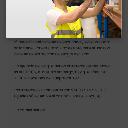
RESPUESTAS
Doctor Shop
- 09/02/2024
Buenos dias,
sí, necesita del sistema de seguridad y este producto
no lo tiene. Por esta razón, no es apto para el uso con
sistema de extracción de sangre de vacío.
Un ejemplo de los que tienen el sistema de seguridad
es el 107505, al que, sin embargo, hay que añadir el
9400315 además del adaptador luer.
Los sistemas ya completos son 9400230 y 9400187
(iguales sólo cambia el color/calibre de la aguja).
Un cordial saludo.