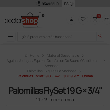
call_quality
language
934922119
0
person
favorite_border
shopping_cart
two_pager
menu
search
home
Home
Material Desechable
Agujas, Jeringas, Equipos De Infusión De Suero Y Catéters
Venosos
Palomillas - Agujas De Mariposa
Palomillas FlySet 19 G × 3/4" - 1,1 × 19 Mm - Crema
Palomillas FlySet 19 G × 3/4"
1,1 × 19 mm - crema