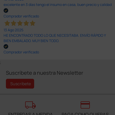
excelente en 3 días tengo el insumo en casa, buen precio y calidad
Comprador verificado
13 Ago 2025
HE ENCONTRADO TODO LO QUE NECESITABA. ENVÍO RÁPIDO Y
BIEN EMBALADO. MUY BIEN TODO.
Comprador verificado
;
Suscríbete a nuestra Newsletter
Suscríbete
local_shipping
credit_card
ENTREGAS A MEDIDA
PAGA COMO QUIERAS