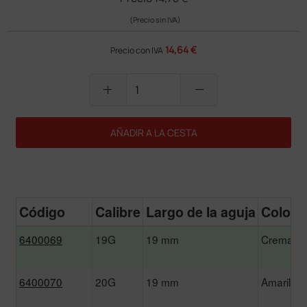
(Precio sin IVA)
14,64 €
Precio con IVA
add
remove
AÑADIR A LA CESTA
Código
Calibre
Largo de la aguja
Color
6400069
19G
19 mm
Crema
6400070
20G
19 mm
Amarillo