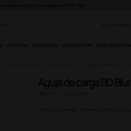
odrás disfrutar de muchos servicios exclusivos.
search
person
Entra/Regíst
A
APÓSITOS
EMERGENCIA
DESINFECCIÓN
MOBILIARIO CLÍN
s De Infusión De Suero Y Catéters Venosos
Agujas Hipodérmicas
Aguja de carga BD Blunt
18G × 1" - 1,2 × 25 mm
Información general
|
Información técnica
|
Equ