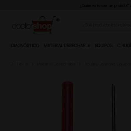
Únete al programa Ds Plus y p
DIAGNÓSTICO
MATERIAL DESECHABLE
EQUIPOS
CIRUGÍ
home
Home
Material Desechable
Agujas, Jeringas, Equipo