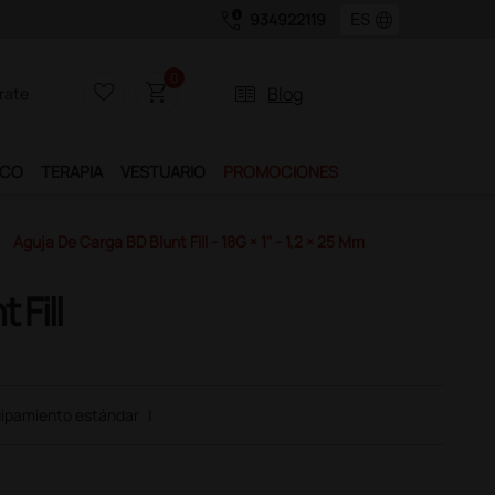
call_quality
language
934922119
0
favorite_border
shopping_cart
two_pager
Blog
rate
ICO
TERAPIA
VESTUARIO
PROMOCIONES
Aguja De Carga BD Blunt Fill - 18G × 1" - 1,2 × 25 Mm
 Fill
ipamiento estándar
|