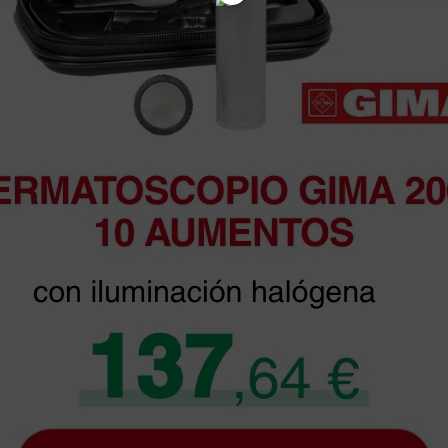
as más
legas que ya