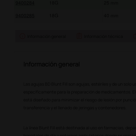
9400284
18G
25 mm
9400285
18G
40 mm
info
assignment
w
Información general
Información técnica
Información general
Las agujas BD Blunt Fill son agujas, estériles y de un solo
específicamente para la preparación de medicamentos. El b
está diseñado para minimizar el riesgo de lesión por punci
transferencia y el llenado de jeringas y contenedores.
La línea Blunt Fill está destinada al uso en farmacias, dep
hospitales de día y entornos ambulatorios donde se reali