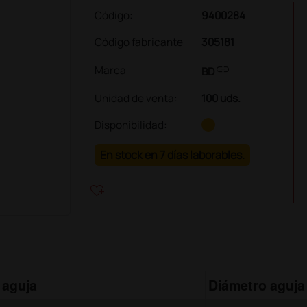
Código:
9400284
Código fabricante
305181
link
Marca
BD
Unidad de venta
:
100 uds.
Disponibilidad:
En stock en 7 días laborables.
heart_plus
 aguja
Diámetro aguja