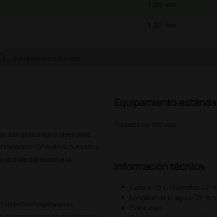
1,20 mm
1,20 mm
ork
Equipamiento estándar
Equipamiento estánda
Paquete de 100 uds.
 uso, con punta roma diseñadas
iselado a 45° evita la punción y
ón accidental durante la
Información técnica
Calibre: 18 G (diámetro 1,2 
Longitud de la aguja: 25 mm
artamentos hospitalarios,
Color: rojo
zan preparaciones de medicación y