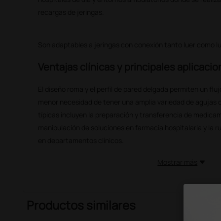
recargas de jeringas.
Son adaptables a jeringas con conexión tanto luer como lu
Ventajas clínicas y principales aplicaci
El diseño roma y el perfil de pared delgada permiten un fluj
menor necesidad de tener una amplia variedad de agujas c
típicas incluyen la preparación y transferencia de medicam
manipulación de soluciones en farmacia hospitalaria y la r
en departamentos clínicos.
Mostrar más
Productos similares