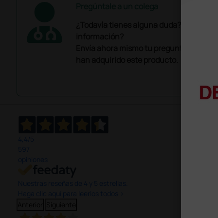
Pregúntale a un colega
¿Todavía tienes alguna duda? ¿Necesit
información?
Envía ahora mismo tu pregunta a los co
han adquirido este producto.
4,4
/5
597
opiniones
Nuestras reseñas de 4 y 5 estrellas.
Haga clic aquí para leerlos todos >
Anterior
Siguiente