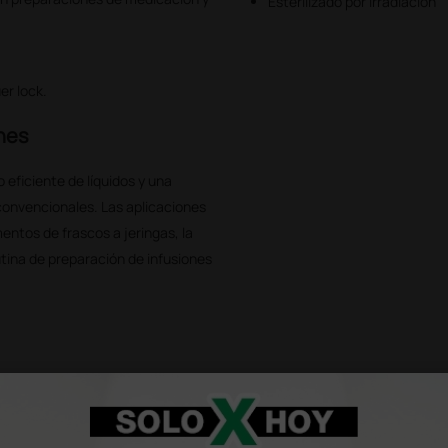
Esterilizado por irradiación
er lock.
ones
o eficiente de líquidos y una
onvencionales. Las aplicaciones
entos de frascos a jeringas, la
utina de preparación de infusiones