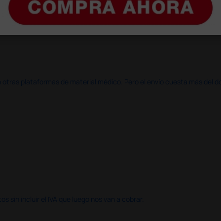
azo de entrega se alarga.
en otras plataformas de material médico. Pero el envío cuesta más del 
 sin incluir el IVA que luego nos van a cobrar.