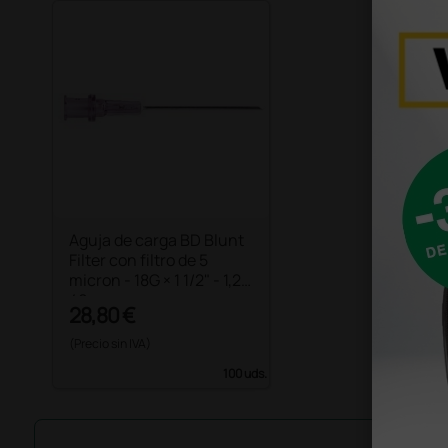
Aguja de carga BD Blunt
Filter con filtro de 5
micron - 18G × 1 1/2" - 1,2 ×
40 mm
28,80 €
(Precio sin IVA)
100 uds.