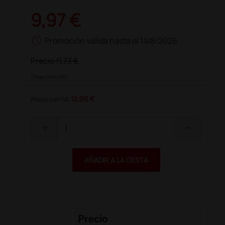
9,97 €
schedule
Promoción válida hasta el 14/8/2026
Precio
11,73 €
(Precio sin IVA)
12,06 €
Precio con IVA
add
remove
AÑADIR A LA CESTA
Precio