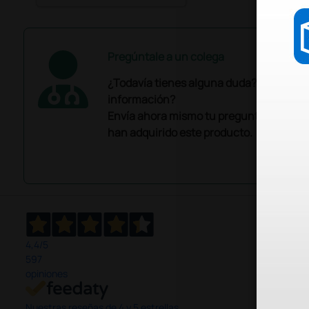
Pregúntale a un colega
¿Todavía tienes alguna duda? ¿Necesit
información?
Envía ahora mismo tu pregunta a los co
han adquirido este producto.
4,4
/5
597
opiniones
Nuestras reseñas de 4 y 5 estrellas.