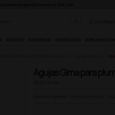
odrás disfrutar de muchos servicios exclusivos.
search
person
Entra/Regíst
A
APÓSITOS
EMERGENCIA
DESINFECCIÓN
MOBILIARIO CLÍN
s De Infusión De Suero Y Catéters Venosos
Agujas Insulina
Aguj
Agujas Gima para plum
32 G × 4 mm
Información general
|
Información técnica
|
Doc