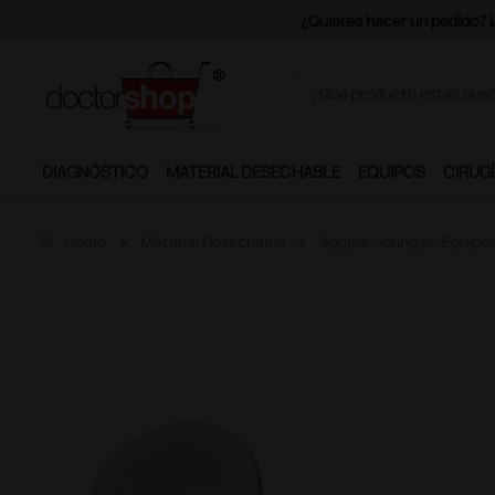
Únete al programa Ds Plus y p
DIAGNÓSTICO
MATERIAL DESECHABLE
EQUIPOS
CIRUGÍ
home
Home
Material Desechable
Agujas, Jeringas, Equipo