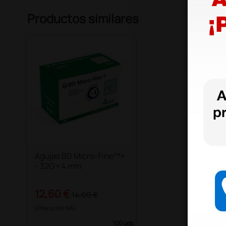
Productos similares
Agujas BD Micro-Fine™+
- 32G × 4 mm
12,60 €
14,00 €
(Precio sin IVA)
100 uds.