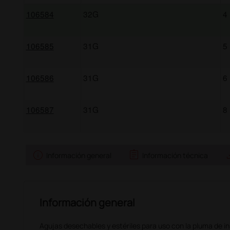
106584
32G
4
106585
31G
5
106586
31G
6
106587
31G
8
info
assignment
sav
Información general
Información técnica
Información general
Agujas desechables y estériles para uso con la pluma de ins