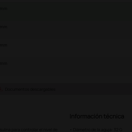
 mm
 mm
 mm
 mm
e_alt
Documentos descargables
Información técnica
ulina para controlar el nivel de
• Diámetro de la aguja: 32 G