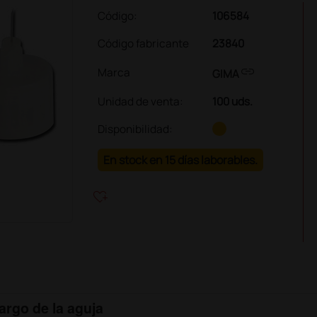
Código:
106584
Código fabricante
23840
link
Marca
GIMA
Unidad de venta
:
100 uds.
Disponibilidad:
En stock en 15 días laborables.
heart_plus
argo de la aguja