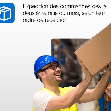
as más
legas que ya