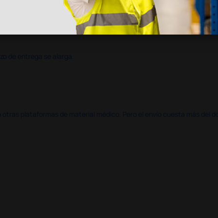
azo de entrega se alarga.
en otras plataformas de material médico. Pero el envío cuesta más del 