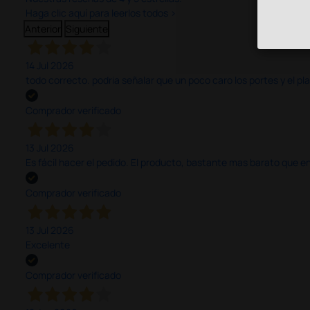
Haga clic aquí para leerlos todos >
Anterior
Siguiente
14 Jul 2026
todo correcto. podria señalar que un poco caro los portes y el pl
Comprador verificado
13 Jul 2026
Es fácil hacer el pedido. El producto, bastante mas barato que 
Comprador verificado
13 Jul 2026
Excelente
Comprador verificado