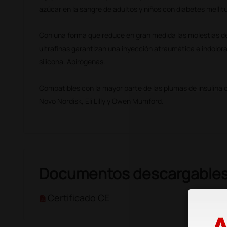
azúcar en la sangre de adultos y niños con diabetes mellit
Con una forma que reduce en gran medida las molestias de 
ultrafinas garantizan una inyección atraumática e indolora
silicona. Apirógenas.
Compatibles con la mayor parte de las plumas de insulina 
Novo Nordisk, Eli Lilly y Owen Mumford.
Documentos descargable
Certificado CE