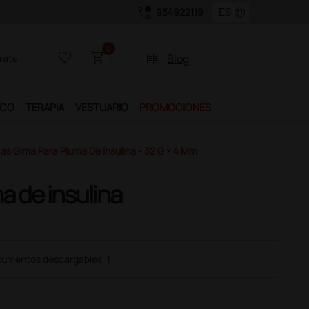
call_quality
language
934922119
0
favorite_border
shopping_cart
two_pager
Blog
rate
ICO
TERAPIA
VESTUARIO
PROMOCIONES
as Gima Para Pluma De Insulina - 32 G × 4 Mm
a de insulina
umentos descargables
|