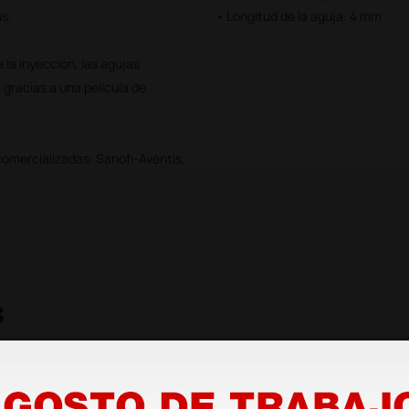
us.
• Longitud de la aguja: 4 mm
la inyección, las agujas
 gracias a una película de
comercializadas: Sanofi-Aventis,
s