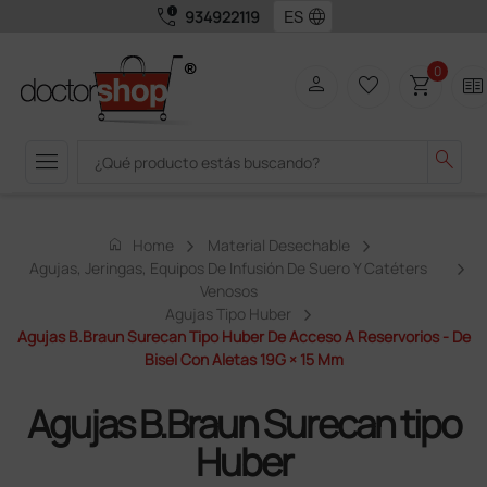
call_quality
language
934922119
0
person
favorite_border
shopping_cart
two_pager
menu
search
home
Home
Material Desechable
Agujas, Jeringas, Equipos De Infusión De Suero Y Catéters
Venosos
Agujas Tipo Huber
Agujas B.Braun Surecan Tipo Huber De Acceso A Reservorios - De
Bisel Con Aletas 19G × 15 Mm
Agujas B.Braun Surecan tipo
Huber