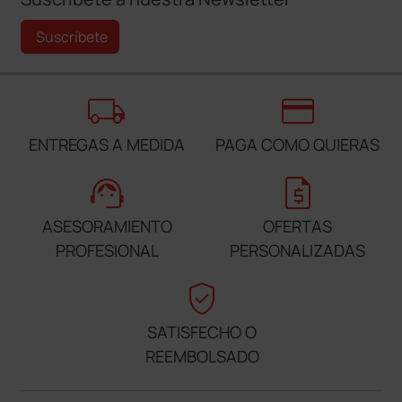
Suscríbete
local_shipping
credit_card
ENTREGAS A MEDIDA
PAGA COMO QUIERAS
support_agent
request_quote
ASESORAMIENTO
OFERTAS
PROFESIONAL
PERSONALIZADAS
verified_user
SATISFECHO O
REEMBOLSADO