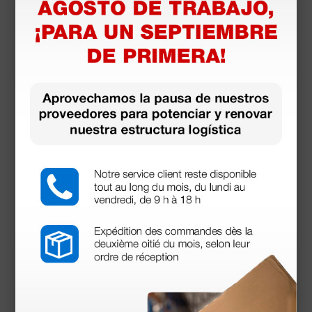
Información técnica
Composición:
Aguja: acero inoxidable para uso médico
Aletas de fijación: PVC libre de DEHP,
transparentes
Cánula de protección: polietileno
Tubo de conexión: poliamida
Cono de cierre: poliestireno
Tubo de extensión: poliuretano. Largo: 20 cm
Abrazadera de cierre: polipropileno con
pigmentación para indicar el tamaño de la aguja
(Gauge), y tinta para indicar la presión (325psi)
y el flujo máximo permitido
Características:
Producto desechable de un solo uso
Esterilizado con óxido de etileno (ETO)
Libre de látex
Libre de DEHP
Gauge: 19G