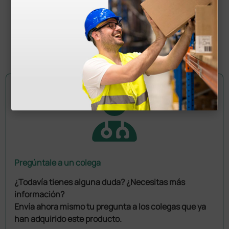
Largo de la aguja: 15 mm
Color de identificación: crema
Largo del tubo conector: 20 cm
Pregúntale a un colega
¿Todavía tienes alguna duda? ¿Necesitas más
información?
Envía ahora mismo tu pregunta a los colegas que ya
han adquirido este producto.