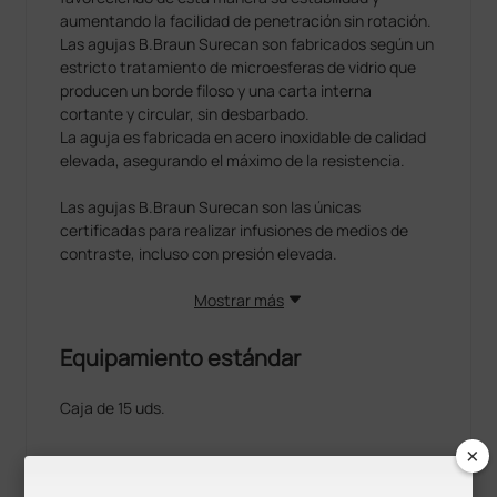
aumentando la facilidad de penetración sin rotación.
Las agujas B.Braun Surecan son fabricados según un
estricto tratamiento de microesferas de vidrio que
producen un borde filoso y una carta interna
cortante y circular, sin desbarbado.
La aguja es fabricada en acero inoxidable de calidad
elevada, asegurando el máximo de la resistencia.
Las agujas B.Braun Surecan son las únicas
certificadas para realizar infusiones de medios de
contraste, incluso con presión elevada.
Mostrar más
Equipamiento estándar
Caja de 15 uds.
×