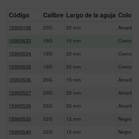
Código
Calibre
Largo de la aguja
Color
15900106
20G
20 mm
Amarillo
15900533
19G
15 mm
Crema
15900534
19G
20 mm
Crema
15900535
19G
25 mm
Crema
15900536
20G
15 mm
Amarillo
15900537
20G
25 mm
Amarillo
15900538
20G
30 mm
Amarillo
15900539
22G
12 mm
Negro
15900540
22G
15 mm
Negro