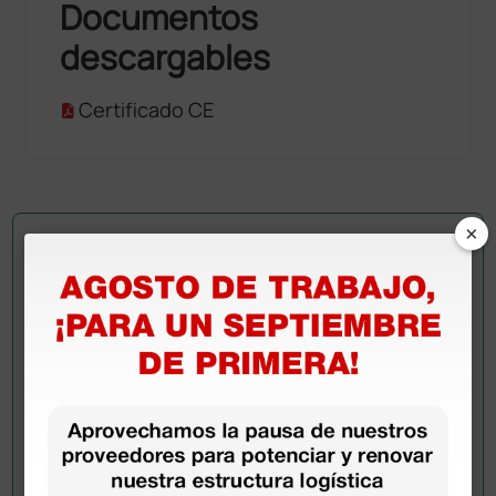
Documentos
descargables
Certificado CE
×
Pregúntale a un colega
¿Todavía tienes alguna duda? ¿Necesitas más
información?