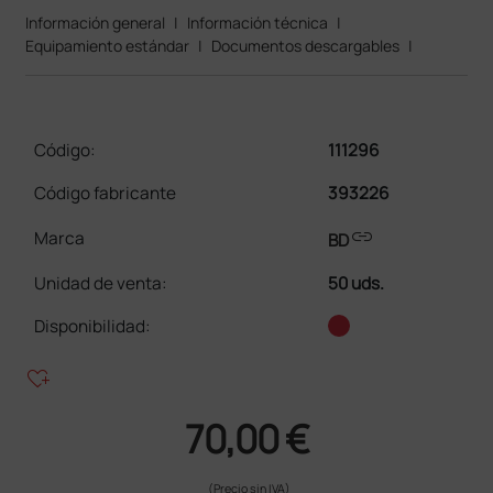
Información general
|
Información técnica
|
Equipamiento estándar
|
Documentos descargables
|
Código:
111296
Código fabricante
393226
link
Marca
BD
Unidad de venta
:
50 uds.
Disponibilidad:
heart_plus
70,00 €
(Precio sin IVA)