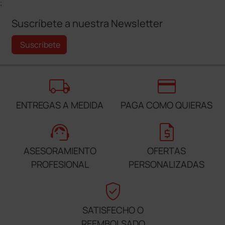
;
Suscríbete a nuestra Newsletter
Suscríbete
local_shipping
credit_card
ENTREGAS A MEDIDA
PAGA COMO QUIERAS
support_agent
request_quote
ASESORAMIENTO
OFERTAS
PROFESIONAL
PERSONALIZADAS
verified_user
SATISFECHO O
REEMBOLSADO