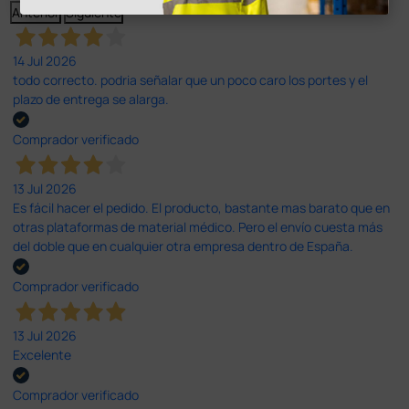
Anterior
Siguiente
14 Jul 2026
todo correcto. podria señalar que un poco caro los portes y el
plazo de entrega se alarga.
Comprador verificado
13 Jul 2026
Es fácil hacer el pedido. El producto, bastante mas barato que en
otras plataformas de material médico. Pero el envío cuesta más
del doble que en cualquier otra empresa dentro de España.
Comprador verificado
13 Jul 2026
Excelente
Comprador verificado