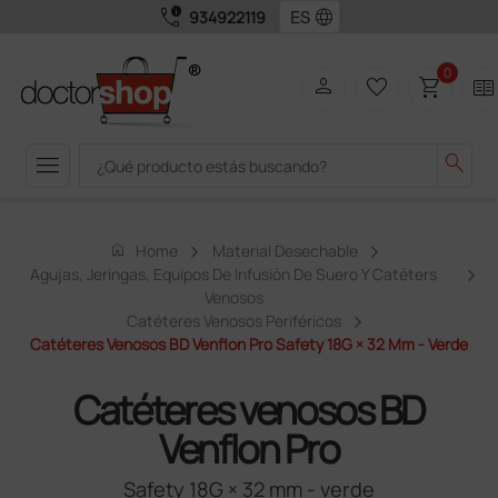
call_quality
language
934922119
0
person
favorite_border
shopping_cart
two_pager
menu
search
home
Home
Material Desechable
Agujas, Jeringas, Equipos De Infusión De Suero Y Catéters
Venosos
Catéteres Venosos Periféricos
Catéteres Venosos BD Venflon Pro Safety 18G × 32 Mm - Verde
Catéteres venosos BD
Venflon Pro
Safety 18G × 32 mm - verde