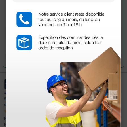
Envía ahora mismo tu pregunta a los colegas que ya
han adquirido este producto.
Envía tu pregunta
4,4
/5
597
opiniones
Nuestras reseñas de 4 y 5 estrellas.
Haga clic aquí para leerlos todos >