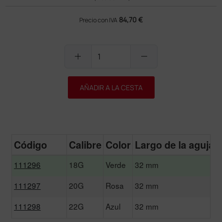
84,70 €
Precio con IVA
add
remove
AÑADIR A LA CESTA
Código
Calibre
Color
Largo de la aguja
111296
18G
Verde
32 mm
111297
20G
Rosa
32 mm
111298
22G
Azul
32 mm