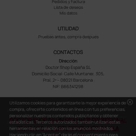
Pedidos y Factura
Lista de deseos
Mis datos
UTILIDAD
Pruebas antes, compra despues
CONTACTOS
Dirección
Doctor Shop España SL
Domicilio Social: Calle Muntaner, 305,
Pral. 2ª – 08021 Barcelona
NIF: B66341298
cancel
Utilizamos cookies para garantizarte la mejor experiencia de
compra, ofrecerte contenidos en línea con tus preferencias,
personalizar nuestros contenidos publicitarios y obtener
DOCTOR SHOP ES UN SITIO WEB PROFESIONAL
estadísticas. Terceros autorizados también utilizan estas
DEDICADO A LA PROFESIÓN MÉDICA Y LA
herramientas en relación con los anuncios mostrados.
Haciendo clic en “Aceptar” darás el consentimiento para