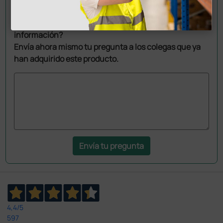
Pregúntale a un colega
¿Todavía tienes alguna duda? ¿Necesitas más
información?
Envía ahora mismo tu pregunta a los colegas que ya
han adquirido este producto.
Envía tu pregunta
4,4
/5
597