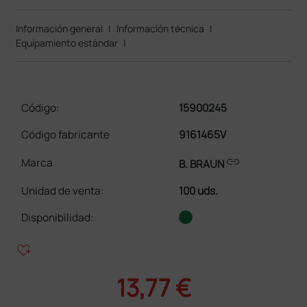
Información general
|
Información técnica
|
Equipamiento estándar
|
Código:
15900245
Código fabricante
9161465V
link
Marca
B. BRAUN
Unidad de venta
:
100 uds.
Disponibilidad:
heart_plus
13,77 €