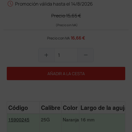
schedule
Promoción válida hasta el 14/8/2026
Precio
15,65 €
(Precio sin IVA)
16,66 €
Precio con IVA
add
remove
AÑADIR A LA CESTA
Código
Calibre
Color
Largo de la aguja
15900245
25G
Naranja
16 mm