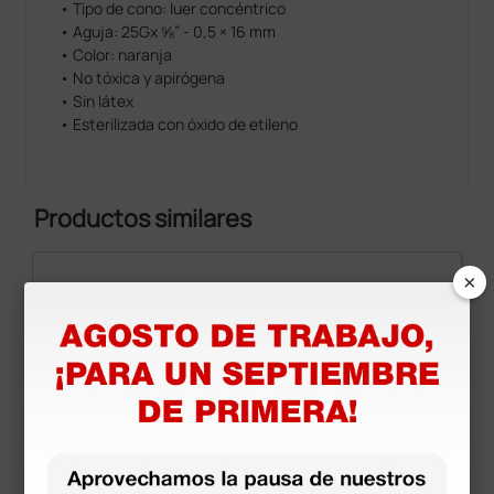
• Tipo de cono: luer concéntrico
• Aguja: 25Gx ⅝” - 0,5 × 16 mm
• Color: naranja
• No tóxica y apirógena
• Sin látex
• Esterilizada con óxido de etileno
Productos similares
×