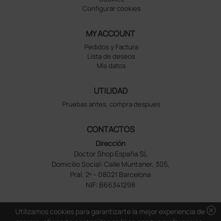
Configurar cookies
MY ACCOUNT
Pedidos y Factura
Lista de deseos
Mis datos
UTILIDAD
Pruebas antes, compra despues
CONTACTOS
Dirección
Doctor Shop España SL
Domicilio Social: Calle Muntaner, 305,
Pral. 2ª – 08021 Barcelona
NIF: B66341298
cancel
Utilizamos cookies para garantizarte la mejor experiencia de