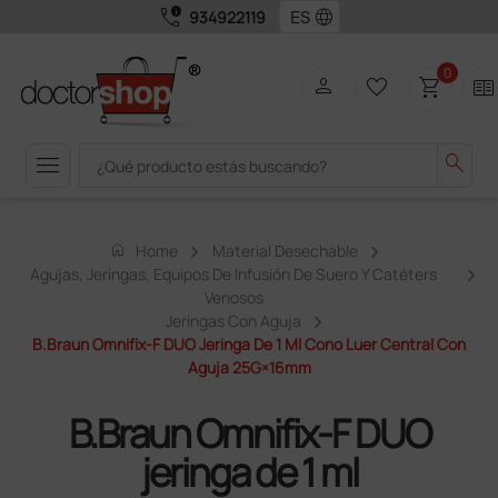
call_quality
language
934922119
0
person
favorite_border
shopping_cart
two_pager
menu
search
home
Home
Material Desechable
Agujas, Jeringas, Equipos De Infusión De Suero Y Catéters
Venosos
Jeringas Con Aguja
B.Braun Omnifix-F DUO Jeringa De 1 Ml Cono Luer Central Con
Aguja 25G×16mm
B.Braun Omnifix-F DUO
jeringa de 1 ml