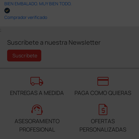
BIEN EMBALADO. MUY BIEN TODO.
Comprador verificado
;
Suscríbete a nuestra Newsletter
Suscríbete
local_shipping
credit_card
ENTREGAS A MEDIDA
PAGA COMO QUIERAS
support_agent
request_quote
ASESORAMIENTO
OFERTAS
PROFESIONAL
PERSONALIZADAS