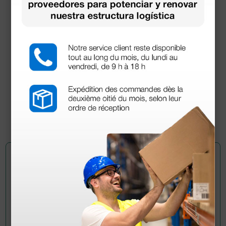
Jeringa para Insulina latex free de 3 piezas de 1
ml con cono L. concéntrico con aguja montada
25 G × 5/8” - 0,5 × 16 mm
10,03 €
10,90 €
(Precio sin IVA)
100 uds.