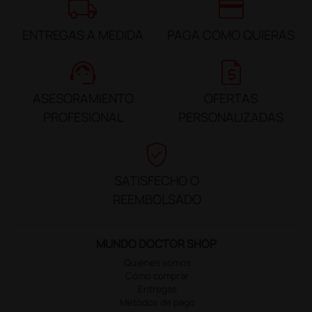
local_shipping
credit_card
ENTREGAS A MEDIDA
PAGA COMO QUIERAS
support_agent
request_quote
ASESORAMIENTO
OFERTAS
PROFESIONAL
PERSONALIZADAS
verified_user
SATISFECHO O
REEMBOLSADO
MUNDO DOCTOR SHOP
Quiénes somos
Cómo comprar
Entregas
Métodos de pago