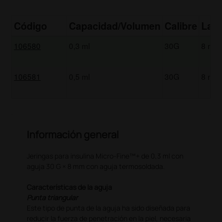
Código
Capacidad/Volumen
Calibre
Larg
106580
0,3 ml
30G
8 mm
106581
0,5 ml
30G
8 mm
Información general
Jeringas para insulina Micro-Fine™+ de 0,3 ml con
aguja 30 G × 8 mm con aguja termosoldada.
Características de la aguja
Punta triangular
Este tipo de punta de la aguja ha sido diseñada para
reducir la fuerza de penetración en la piel, necesaria