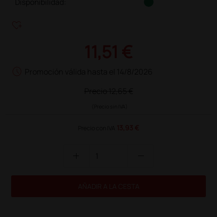
Disponibilidad:
heart_plus
11,51 €
schedule
Promoción válida hasta el 14/8/2026
Precio
12,65 €
(Precio sin IVA)
13,93 €
Precio con IVA
add
remove
AÑADIR A LA CESTA