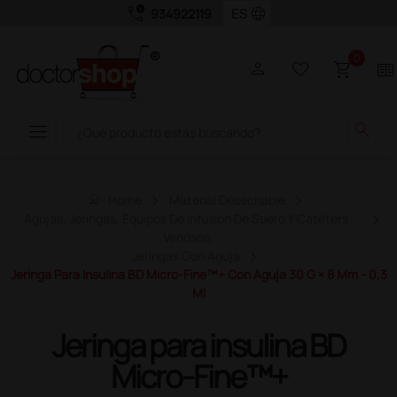
call_quality
language
934922119
0
person
favorite_border
shopping_cart
two_pager
menu
search
home
Home
Material Desechable
Agujas, Jeringas, Equipos De Infusión De Suero Y Catéters
Venosos
Jeringas Con Aguja
Jeringa Para Insulina BD Micro-Fine™+ Con Aguja 30 G × 8 Mm - 0,3
Ml
Jeringa para insulina BD
Micro-Fine™+