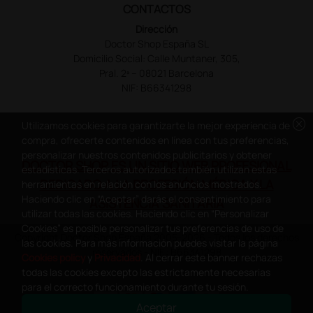
CONTACTOS
Dirección
Doctor Shop España SL
Domicilio Social: Calle Muntaner, 305,
Pral. 2ª – 08021 Barcelona
NIF: B66341298
cancel
Utilizamos cookies para garantizarte la mejor experiencia de
compra, ofrecerte contenidos en línea con tus preferencias,
personalizar nuestros contenidos publicitarios y obtener
DOCTOR SHOP ES UN SITIO WEB PROFESIONAL
estadísticas. Terceros autorizados también utilizan estas
DEDICADO A LA PROFESIÓN MÉDICA Y LA
herramientas en relación con los anuncios mostrados.
Haciendo clic en “Aceptar” darás el consentimiento para
ASISTENCIA SANITARIA
utilizar todas las cookies. Haciendo clic en “Personalizar
Cookies” es posible personalizar tus preferencias de uso de
Copyright Doctor Shop España 2005-2026 - Todos los derechos
las cookies. Para más información puedes visitar la página
reservados - NIF.: B66341298
Cookies policy
y
Privacidad
. Al cerrar este banner rechazas
todas las cookies excepto las estrictamente necesarias
para el correcto funcionamiento durante tu sesión.
Aceptar